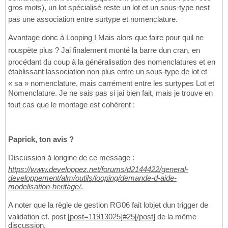
gros mots), un lot spécialisé reste un lot et un sous-type nest
pas une association entre surtype et nomenclature.
Avantage donc à Looping ! Mais alors que faire pour quil ne
rouspète plus ? Jai finalement monté la barre dun cran, en
procédant du coup à la généralisation des nomenclatures et en
établissant lassociation non plus entre un sous-type de lot et
« sa » nomenclature, mais carrément entre les surtypes Lot et
Nomenclature. Je ne sais pas si jai bien fait, mais je trouve en
tout cas que le montage est cohérent :
Paprick, ton avis ?
Discussion à lorigine de ce message :
https://www.developpez.net/forums/d2144422/general-
developpement/alm/outils/looping/demande-d-aide-
modelisation-heritage/
.
A noter que la règle de gestion RG06 fait lobjet dun trigger de
validation cf. post
[post=11913025]#25[/post]
de la même
discussion.