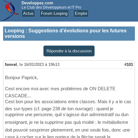
Developpez.com
Le Club des Développeurs et IT Pro
Actus
Forum Looping
Emploi
Looping
:
Suggestions d'évolutions pour les futures
versions
Répondre à la discussion
fsmrel
,
le 16/01/2023 à 19h13
#101
Bonjour Paprick,
Cest encore moi avec mes problèmes de ON DELETE
CASCADE...
Cest bon pour les associations entre classes. Mais il y a le cas
des sur-types (cf. page 238 de ton ouvrage) : quand je
supprime une personne, quil s'agisse dun administratif ou dun
enseignant, je ne la supprime pas quà moitié : le métabolisme
doit pouvoir sexprimer pleinement, en une seule fois, donc une
case à cocher sur le lien porteur de la flèche serait la