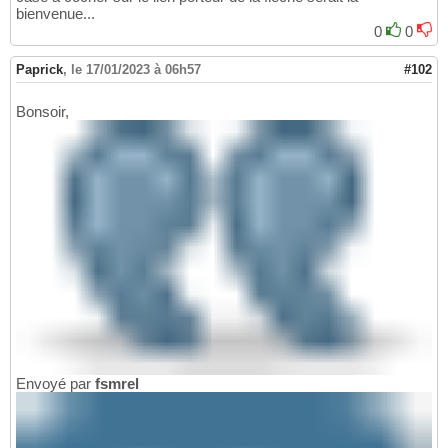
bienvenue...
0
0
Paprick
,
le 17/01/2023 à 06h57
#102
Bonsoir,
Envoyé par
fsmrel