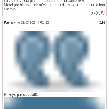
La vue MDL est plus "immédiate" que la sortie SQL !
Merci (de bien vouloir m'excuser et) de m'avoir remis sur le bon
chemin.
0
0
Paprick
,
le 21/03/2024 à 01h12
#116
Envoyé par
docdu92