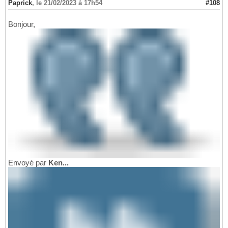
Paprick
,
le 21/02/2023 à 17h54
#108
Bonjour,
Envoyé par
Ken...