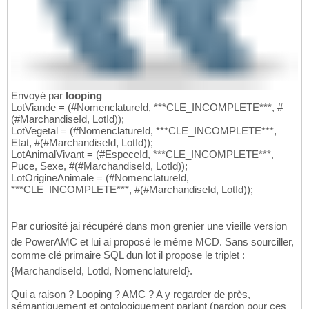
Envoyé par
looping
LotViande = (#NomenclatureId, ***CLE_INCOMPLETE***, #
(#MarchandiseId, LotId));
LotVegetal = (#NomenclatureId, ***CLE_INCOMPLETE***,
Etat, #(#MarchandiseId, LotId));
LotAnimalVivant = (#EspeceId, ***CLE_INCOMPLETE***,
Puce, Sexe, #(#MarchandiseId, LotId));
LotOrigineAnimale = (#NomenclatureId,
***CLE_INCOMPLETE***, #(#MarchandiseId, LotId));
Par curiosité jai récupéré dans mon grenier une vieille version
de PowerAMC et lui ai proposé le même MCD. Sans sourciller,
comme clé primaire SQL dun lot il propose le triplet :
{MarchandiseId, LotId, NomenclatureId}.
Qui a raison ? Looping ? AMC ? A y regarder de près,
sémantiquement et ontologiquement parlant (pardon pour ces