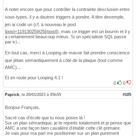
A noter encore que pour contrôler la contrainte dexclusion entre
sous-types, il y a dautres triggers à pondre. A titre dexemple,
jen ai codé un (cf. à nouveau le post
[post=11913025]#25[/post]
), mais ce trigger est un bourrin et il y
a certainement beaucoup mieux. Si un spécialiste SQL passe
par ici...
En tout cas, merci à Looping de mavoir fait prendre conscience
que jétais sémantiquement à côté de la plaque (tout comme
AMC)...
Et en route pour Looping 4.1 !
0
0
Paprick
,
le 20/01/2023 à 05h55
#105
Bonjour François,
Sacré cas d'école que tu nous poses là !
Sur un plan sémantique, je te rejoints totalement et je pense que
AMC a une façon bien cavalière d'établir cette clé primaire.
Je vais pour ma part me positionner sur un plan purement