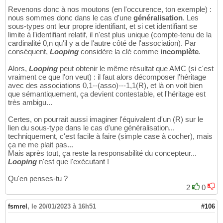
Revenons donc à nos moutons (en l'occurence, ton exemple) :
nous sommes donc dans le cas d'une
généralisation
. Les
sous-types ont leur propre identifiant, et si cet identifiant se
limite à l'identifiant relatif, il n'est plus unique (compte-tenu de la
cardinalité 0,n qu'il y a de l'autre côté de l'association). Par
conséquent,
Looping
considère la clé comme
incomplète
.
Alors,
Looping
peut obtenir le même résultat que AMC (si c'est
vraiment ce que l'on veut) : il faut alors décomposer l'héritage
avec des associations 0,1--(asso)---1,1(R), et là on voit bien
que sémantiquement, ça devient contestable, et l'héritage est
très ambigu...
Certes, on pourrait aussi imaginer l'équivalent d'un (R) sur le
lien du sous-type dans le cas d'une généralisation...
techniquement, c'est facile à faire (simple case à cocher), mais
ça ne me plait pas...
Mais après tout, ça reste la responsabilité du concepteur...
Looping
n'est que l'exécutant !
Qu'en penses-tu ?
2
0
fsmrel
,
le 20/01/2023 à 16h51
#106