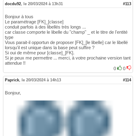
docdu92
,
le 20/03/2024 à 13h31
#113
Bonjour à tous
Le paramétrage [FK]_[classe]
conduit parfois à des libellés très longs ...
car classe comporte le libelle du "champ" _ et le titre de l'entité
type
Vous parait-il opportun de proposer [FK]_[le libelle] car le libellé
lorsqu'il est unique dans la base peut suffire ?
Si oui de même pour [classe]_[FK].
Si je peux me permettre ... merci, à votre prochaine version tant
attendue !!
0
0
Paprick
,
le 20/03/2024 à 14h13
#114
Bonjour,