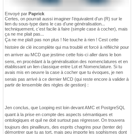
Envoyé par
Paprick
Certes, on pourrait aussi imaginer l'équivalent d'un (R) sur le
lien du sous-type dans le cas d'une généralisation...
techniquement, c'est facile à faire (simple case à cocher), mais
ça ne me plait pas...
Ça ne me plaît pas non plus ! Ne touche à rien ! Cest cette
histoire de clé incomplète qui ma troublé et forcé à réfléchir pour
en arriver au MCD que jestime cette fois-ci aller dans le bon
sens, en procédant à la généralisation des nomenclatures et en
établissant un lien classique entre Lot et Nomenclature. Si tu
avais mis en oeuvre la case à cocher que tu évoques, je nen
serais pas arrivé à ce dernier MCD (qui reste encore à valider à
partir de lensemble des règles de gestion) :
Jen conclus, que Looping est loin devant AMC et PostgreSQL
quant à la prise en compte des aspects sémantiques et
ontologiques et quil ne doit surtout pas régresser. On trouvera
toujours des pinailleurs, des esprits chagrins pour (tenter de)
démontrer que tu as tort, mais peu importe les sophismes dont