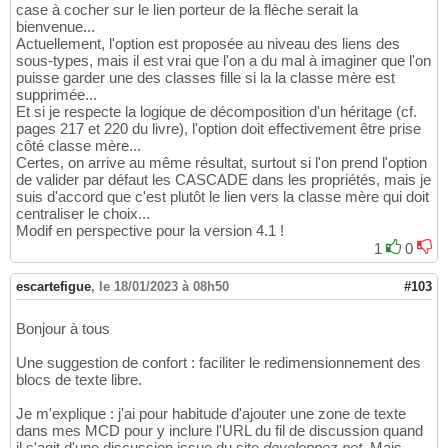
case à cocher sur le lien porteur de la flèche serait la
bienvenue...
Actuellement, l'option est proposée au niveau des liens des
sous-types, mais il est vrai que l'on a du mal à imaginer que l'on
puisse garder une des classes fille si la la classe mère est
supprimée...
Et si je respecte la logique de décomposition d'un héritage (cf.
pages 217 et 220 du livre), l'option doit effectivement être prise
côté classe mère...
Certes, on arrive au même résultat, surtout si l'on prend l'option
de valider par défaut les CASCADE dans les propriétés, mais je
suis d'accord que c'est plutôt le lien vers la classe mère qui doit
centraliser le choix...
Modif en perspective pour la version 4.1 !
1
0
escartefigue
,
le 18/01/2023 à 08h50
#103
Bonjour à tous
Une suggestion de confort : faciliter le redimensionnement des
blocs de texte libre.
Je m'explique : j'ai pour habitude d'ajouter une zone de texte
dans mes MCD pour y inclure l'URL du fil de discussion quand
il s'agit d'une discussion issue du site
developpez.net
. Mais,