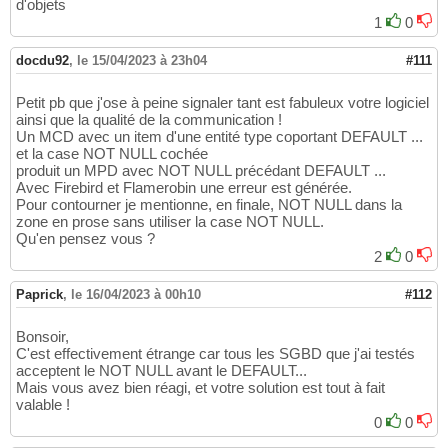
d'objets
1
0
docdu92
,
le 15/04/2023 à 23h04
#111
Petit pb que j'ose à peine signaler tant est fabuleux votre logiciel
ainsi que la qualité de la communication !
Un MCD avec un item d'une entité type coportant DEFAULT ...
et la case NOT NULL cochée
produit un MPD avec NOT NULL précédant DEFAULT ...
Avec Firebird et Flamerobin une erreur est générée.
Pour contourner je mentionne, en finale, NOT NULL dans la
zone en prose sans utiliser la case NOT NULL.
Qu'en pensez vous ?
2
0
Paprick
,
le 16/04/2023 à 00h10
#112
Bonsoir,
C'est effectivement étrange car tous les SGBD que j'ai testés
acceptent le NOT NULL avant le DEFAULT...
Mais vous avez bien réagi, et votre solution est tout à fait
valable !
0
0