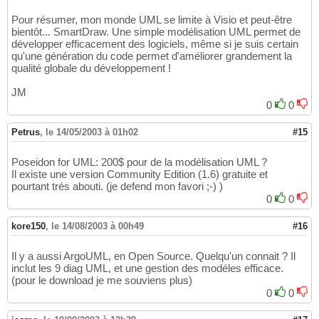
Pour résumer, mon monde UML se limite à Visio et peut-être
bientôt... SmartDraw. Une simple modélisation UML permet de
développer efficacement des logiciels, même si je suis certain
qu'une génération du code permet d'améliorer grandement la
qualité globale du développement !
JM
0
0
Petrus
,
le 14/05/2003 à 01h02
#15
Poseidon for UML: 200$ pour de la modélisation UML ?
Il existe une version Community Edition (1.6) gratuite et
pourtant trés abouti. (je defend mon favori ;-) )
0
0
kore150
,
le 14/08/2003 à 00h49
#16
Il y a aussi ArgoUML, en Open Source. Quelqu'un connait ? Il
inclut les 9 diag UML, et une gestion des modéles efficace.
(pour le download je me souviens plus)
0
0