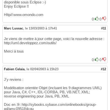
disponible sous Eclipse :-)
Enjoy Eclipse !!
Http//:www.omondo.com
0
0
Marc Lussac
,
le 13/03/2003 à 17h41
#11
Je viens de mettre à jour cette page, voici la nouvelle adresse :
http://uml.developpez.com/outils/
Merci à tous
0
0
Fabien Celaia
,
le 02/04/2003 à 15h23
#12
J'y reviens :
Modélisation orientée Objet (incluant les 9 diagrammes UML)
pour Java, C#, C++, IDL-CORBA, PB, VB.NET, XML;
reverse engineering pour Java, PB, XML
Doc en :fr: http://sybooks.sybase.com/onlinebooks/group-
pd/amc0951f/dcgu