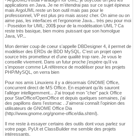
applications en Java. Je ne m'étendrai pas sur ce sujet épineux
mais ArgoUML reste un bon outil mais pas pour le
professionnel, VP est plus pro mais assez cher. On aime ou on
aime pas, les interfaces et l'ergonomie Java... très peu pour moi
- Poseidon for UML: 200$ pour de la modélisation UML ? Ca
reste très basique, bien moins puissant que son homolgue
Java, VP...
Mon dernier coup de coeur s'appelle DBDesigner 4, il permet de
modéliser des ERDs de BDD MySQL. C'est un projet open
source très prometteur et d'une qualité trop rare. Je vous le
conseille vivement. Dans un futur proche j'espère qu'il va
s'imposer comme LA référence de modéliser pour les projets
PHP/MySQL, on verra bien
Pour nos amis Linuxiens il y a désormais GNOME Office,
concurrent direct de MS Office. En espérant qu'ils sauront
l'alléger intelligemment... J'ai troqué mon "cher" pack Office
pour StarOffice/OpenOffice et depuis quelques semaines, j'ai
des papillons dans l'estomac . J'aimerai connaît l'opinion des
utilisateurs de GNOME Office Dia
(http://www.gnome.org/gnome-office/dia.shtml).
Il me reste à essayer certains des outils dont vous parlez sur
votre page. PyUt et ClassBuilder me semble des projets
intéressants.