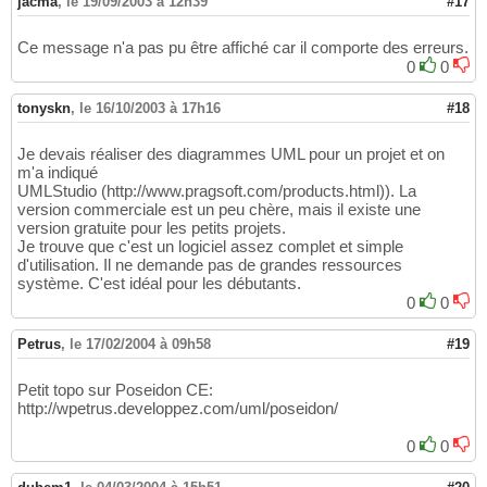
jacma
,
le 19/09/2003 à 12h39
#17
Ce message n'a pas pu être affiché car il comporte des erreurs.
0
0
tonyskn
,
le 16/10/2003 à 17h16
#18
Je devais réaliser des diagrammes UML pour un projet et on
m'a indiqué
UMLStudio (http://www.pragsoft.com/products.html)). La
version commerciale est un peu chère, mais il existe une
version gratuite pour les petits projets.
Je trouve que c'est un logiciel assez complet et simple
d'utilisation. Il ne demande pas de grandes ressources
système. C'est idéal pour les débutants.
0
0
Petrus
,
le 17/02/2004 à 09h58
#19
Petit topo sur Poseidon CE:
http://wpetrus.developpez.com/uml/poseidon/
0
0