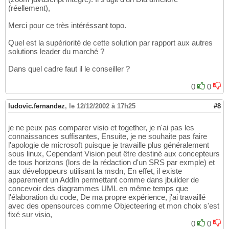
(réellement),
Merci pour ce très intéréssant topo.
Quel est la supériorité de cette solution par rapport aux autres
solutions leader du marché ?
Dans quel cadre faut il le conseiller ?
0
0
ludovic.fernandez
,
le 12/12/2002 à 17h25
#8
je ne peux pas comparer visio et together, je n'ai pas les
connaissances suffisantes, Ensuite, je ne souhaite pas faire
l'apologie de microsoft puisque je travaille plus généralement
sous linux, Cependant Vision peut être destiné aux concepteurs
de tous horizons (lors de la rédaction d'un SRS par exmple) et
aux développeurs utilisant la msdn, En effet, il existe
apparement un AddIn permettant comme dans jbuilder de
concevoir des diagrammes UML en même temps que
l'élaboration du code, De ma propre expérience, j'ai travaillé
avec des opensources comme Objecteering et mon choix s'est
fixé sur visio,
0
0