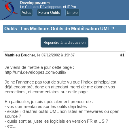
Developpez.com
Le Club des Développeurs et IT Pro
Actus
Forum Outils
Emploi
Outils
:
Les Meilleurs Outils de Modélisation UML ?
Répondre à la discussion
Matthieu Brucher
,
le 07/12/2002 à 19h37
#1
Je viens de mettre à jour cette page :
http://uml.developpez.com/outils/
Je ne l'annonce pas tout de suite vu que l'index principal est
déjà encombré, donc en attendant merci de me donner vos
corrections, et commentaires sur cette page.
En particulier, je suis spécialement preneur de :
- vos commentaires sur les outils déjà listés
- existe il d'autres outils UML non listés en freewares ou open
source ?
- quels sont au juste les logiciels en version FR et US ?
- etc...