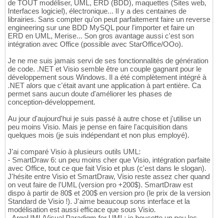
de TOUT modéliser, UML, ERD (BDD), maquettes (Sites web,
Interfaces logiciel), électronique... Il y a des centaines de
librairies. Sans compter qu'on peut parfaitement faire un reverse
engineering sur une BDD MySQL pour l'importer et faire un
ERD en UML, Merise... Son gros avantage aussi c'est son
intégration avec Office (possible avec StarOffice/OOo).
Je ne me suis jamais servi de ses fonctionnalités de génération
de code. .NET et Visio semble être un couple gagnant pour le
développement sous Windows. Il a été complètement intégré à
.NET alors que c'était avant une application à part entière. Ca
permet sans aucun doute d'améliorer les phases de
conception-développement.
Au jour d'aujourd'hui je suis passé à autre chose et j'utilise un
peu moins Visio. Mais je pense en faire l'acquisition dans
quelques mois (je suis indépendant et non plus employé).
J'ai comparé Visio à plusieurs outils UML:
- SmartDraw 6: un peu moins cher que Visio, intégration parfaite
avec Office, tout ce que fait Visio et plus (c'est dans le slogan).
J'hésite entre Visio et SmartDraw, Visio reste assez cher quand
on veut faire de l'UML (version pro +200$). SmartDraw est
dispo à partir de 80$ et 200$ en version pro (le prix de la version
Standard de Visio !). J'aime beaucoup sons interface et la
modélisation est aussi efficace que sous Visio.
- ArgoUML/Visual Paradigm for UML: je boycotte un peu les