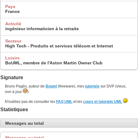
Pays
France
Activité
ingénieur informaticien à la retraite
Secteur
High Tech - Produits et services télécom et Internet
Loisirs
BoUML, membre de l'Aston Martin Owner Club
Signature
Bruno Pagès, auteur de
Bouml
(freeware), mes
tutoriels
sur DVP (vieux,
non à jour
)
N'oubliez pas de consulter les
FAQ UML
et les
cours et tutoriels UML
Statistiques
Messages au total
Messages au total