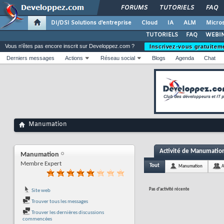
FORUMS
TUTORIELS
FAQ
DI/DSI Solutions d'entreprise
Cloud
IA
ALM
Micros
TUTORIELS
FAQ
WEBIN
Vous n'êtes pas encore inscrit sur Developpez.com ?
Inscrivez-vous gratuitem
Derniers messages
Actions
Réseau social
Blogs
Agenda
Chat
Manumation
Activité de Manumatio
Manumation
Membre Expert
Tout
Manumation
A
Pas d'activité récente
Site web
Trouver tous les messages
Trouver les dernières discussions
commencées