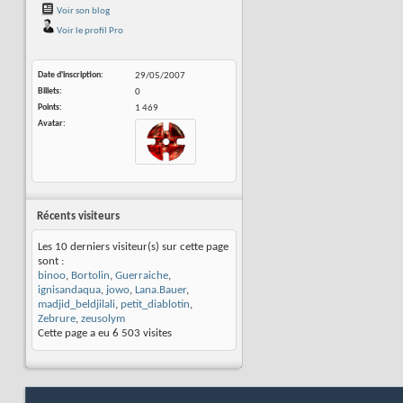
Voir son blog
Voir le profil Pro
Date d'inscription
29/05/2007
Billets
0
Points
1 469
Avatar
Récents visiteurs
Les 10 derniers visiteur(s) sur cette page
sont :
binoo
,
Bortolin
,
Guerraiche
,
ignisandaqua
,
jowo
,
Lana.Bauer
,
madjid_beldjilali
,
petit_diablotin
,
Zebrure
,
zeusolym
Cette page a eu
6 503
visites