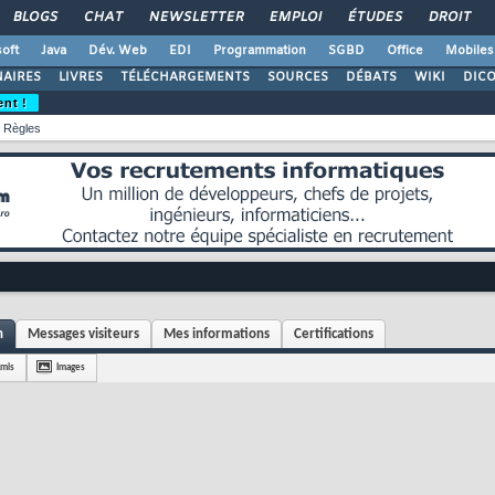
BLOGS
CHAT
NEWSLETTER
EMPLOI
ÉTUDES
DROIT
oft
Java
Dév. Web
EDI
Programmation
SGBD
Office
Mobiles
AIRES
LIVRES
TÉLÉCHARGEMENTS
SOURCES
DÉBATS
WIKI
DIC
ent !
Règles
n
Messages visiteurs
Mes informations
Certifications
mis
Images