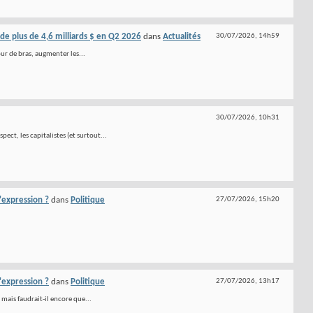
 de plus de 4,6 milliards $ en Q2 2026
dans
Actualités
30/07/2026,
14h59
tour de bras, augmenter les...
30/07/2026,
10h31
ct, les capitalistes (et surtout...
d'expression ?
dans
Politique
27/07/2026,
15h20
d'expression ?
dans
Politique
27/07/2026,
13h17
 mais faudrait-il encore que...