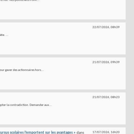
'hui. Nos politiciens n'ont...
22/07/2026,
08h39
te. ...
21/07/2026,
09h39
our gaver des actionnaires hors...
21/07/2026,
08h23
epter la contradiction. Demander aux...
s cursus scolaires l’emportent sur les avantages »
dans
17/07/2026,
16h20