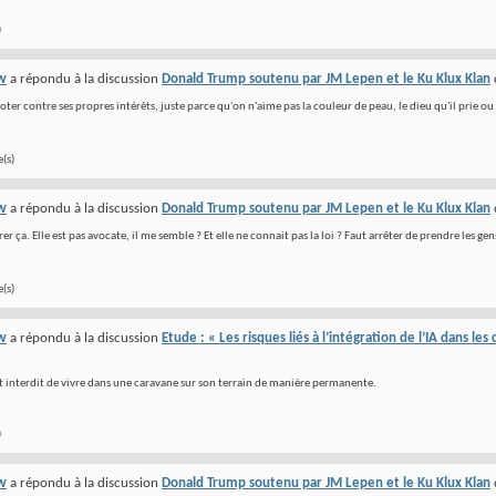
)
w
a répondu à la discussion
Donald Trump soutenu par JM Lepen et le Ku Klux Klan
ter contre ses propres intérêts, juste parce qu'on n'aime pas la couleur de peau, le dieu qu'il prie ou l
(s)
w
a répondu à la discussion
Donald Trump soutenu par JM Lepen et le Ku Klux Klan
er ça. Elle est pas avocate, il me semble ? Et elle ne connait pas la loi ? Faut arrêter de prendre les gen
(s)
w
a répondu à la discussion
Etude : « Les risques liés à l’intégration de l’IA dans le
est interdit de vivre dans une caravane sur son terrain de manière permanente.
)
w
a répondu à la discussion
Donald Trump soutenu par JM Lepen et le Ku Klux Klan