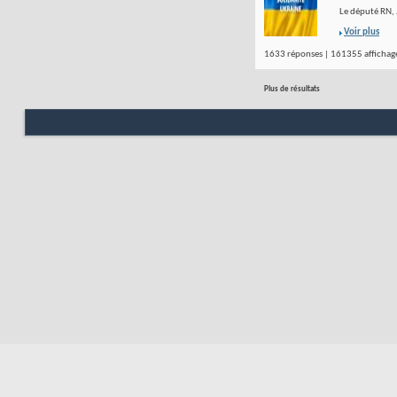
Le député RN, J
Voir plus
1633 réponses | 161355 affichage
Plus de résultats