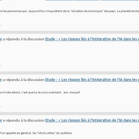
re les personnes qui, aujourd'hui s'inquiètent de la "situation économique" des pays. La planète brûle,
)
w
a répondu à la discussion
Etude : « Les risques liés à l’intégration de l’IA dans le
)
w
a répondu à la discussion
Etude : « Les risques liés à l’intégration de l’IA dans le
ou triste selon), c'est que tu le crois vraiment. :aie::mouarf:
)
w
a répondu à la discussion
Etude : « Les risques liés à l’intégration de l’IA dans le
l'on appelle en général, les "idiots utiles" du système.