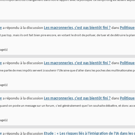
oints importants du changement dans notre rapport avec la politique. Le temps long est absent aujourd
w
a répondu à la discussion
Les macronneries, c'est pas bientôt fini ?
dans
Politique
st pas top, mais ils ont fait bien pire encore, en votant le droit de polluer, de tuer et de détruire la planè
age(s)
w
a répondu à la discussion
Les macronneries, c'est pas bientôt fini ?
dans
Politique
une partie de mes impôts servent à soutenir l'Ukraine que d'aller dans les poches des multinationales p
age(s)
w
a répondu à la discussion
Les macronneries, c'est pas bientôt fini ?
dans
Politique
quand on poste un message sur un forum, c'est généralement que l'on souhaite débattre, et donc acc
age(s)
w
a répondu à la discussion
Etude : « Les risques liés à l’intégration de l’IA dans le