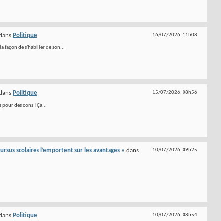
dans
Politique
16/07/2026,
11h08
a façon de s'habiller de son...
dans
Politique
15/07/2026,
08h56
s pour des cons ! Ça...
s cursus scolaires l’emportent sur les avantages »
dans
10/07/2026,
09h25
dans
Politique
10/07/2026,
08h54