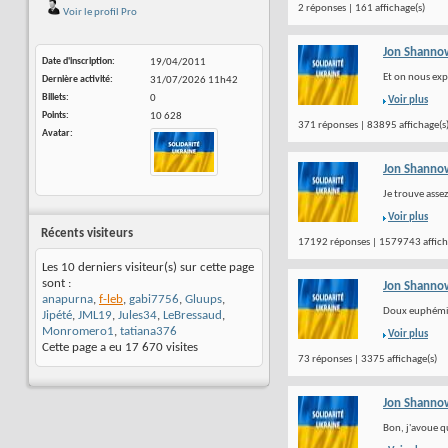
2 réponses | 161 affichage(s)
Voir le profil Pro
Jon Shanno
Date d'inscription
19/04/2011
Et on nous expl
Dernière activité
31/07/2026
11h42
Billets
0
Voir plus
Points
10 628
371 réponses | 83895 affichage(s
Avatar
Jon Shanno
Je trouve asse
Voir plus
Récents visiteurs
17192 réponses | 1579743 affich
Les 10 derniers visiteur(s) sur cette page
sont :
Jon Shanno
anapurna
,
f-leb
,
gabi7756
,
Gluups
,
Doux euphémi
Jipété
,
JML19
,
Jules34
,
LeBressaud
,
Monromero1
,
tatiana376
Voir plus
Cette page a eu
17 670
visites
73 réponses | 3375 affichage(s)
Jon Shanno
Bon, j'avoue qu