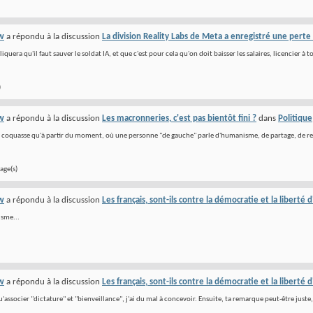
w
a répondu à la discussion
La division Reality Labs de Meta a enregistré une perte
iquera qu'il faut sauver le soldat IA, et que c'est pour cela qu'on doit baisser les salaires, licencier à 
)
w
a répondu à la discussion
Les macronneries, c'est pas bientôt fini ?
dans
Politique
z coquasse qu'à partir du moment, où une personne "de gauche" parle d'humanisme, de partage, de respe
age(s)
w
a répondu à la discussion
Les français, sont-ils contre la démocratie et la liberté 
sme...
w
a répondu à la discussion
Les français, sont-ils contre la démocratie et la liberté 
'associer "dictature" et "bienveillance", j'ai du mal à concevoir. Ensuite, ta remarque peut-être juste,