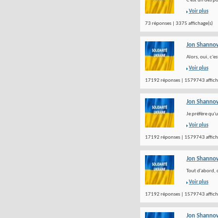
C'est un des p
Voir plus
73 réponses | 3375 affichage(s)
Jon Shanno
Alors, oui, c'e
Voir plus
17192 réponses | 1579743 affich
Jon Shanno
Je préfère qu'
Voir plus
17192 réponses | 1579743 affich
Jon Shanno
Tout d'abord, 
Voir plus
17192 réponses | 1579743 affich
Jon Shanno