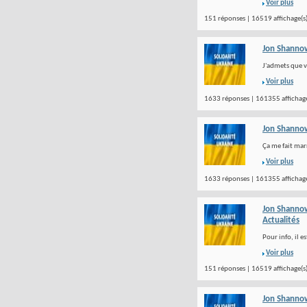
Voir plus
151 réponses | 16519 affichage(s
Jon Shanno
J'admets que vo
Voir plus
1633 réponses | 161355 affichage
Jon Shanno
Ça me fait marr
Voir plus
1633 réponses | 161355 affichage
Jon Shanno
Actualités
Pour info, il 
Voir plus
151 réponses | 16519 affichage(s
Jon Shanno