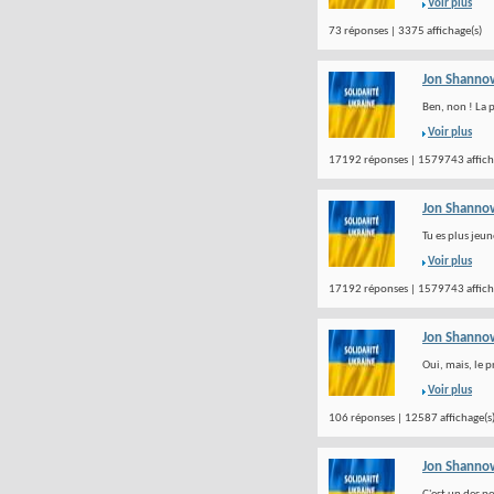
Voir plus
73 réponses | 3375 affichage(s)
Jon Shanno
Ben, non ! La p
Voir plus
17192 réponses | 1579743 affich
Jon Shanno
Tu es plus jeu
Voir plus
17192 réponses | 1579743 affich
Jon Shanno
Oui, mais, le p
Voir plus
106 réponses | 12587 affichage(s
Jon Shanno