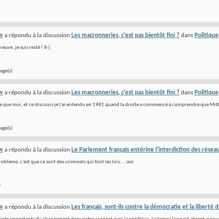
w
a répondu à la discussion
Les macronneries, c'est pas bientôt fini ?
dans
Politique
reuve, je suis resté ! 8-)
age(s)
w
a répondu à la discussion
Les macronneries, c'est pas bientôt fini ?
dans
Politique
ne que moi, et ce discours je l'ai entendu en 1981 quand la droite a commencé à comprendre que Mitt
age(s)
w
a répondu à la discussion
Le Parlement français entérine l'interdiction des résea
roblème, c'est que ce sont des criminels qui font les lois... :aie:
)
w
a répondu à la discussion
Les français, sont-ils contre la démocratie et la liberté 