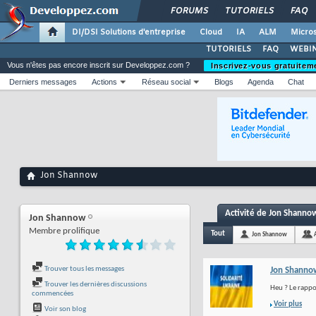
FORUMS
TUTORIELS
FAQ
DI/DSI Solutions d'entreprise
Cloud
IA
ALM
Micros
TUTORIELS
FAQ
WEBIN
Vous n'êtes pas encore inscrit sur Developpez.com ?
Inscrivez-vous gratuitem
Derniers messages
Actions
Réseau social
Blogs
Agenda
Chat
Jon Shannow
Activité de Jon Shanno
Jon Shannow
Membre prolifique
Tout
Jon Shannow
Trouver tous les messages
Jon Shanno
Trouver les dernières discussions
Heu ? Le rappo
commencées
Voir plus
Voir son blog