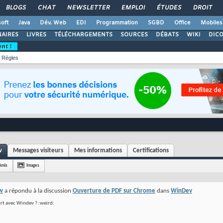
BLOGS
CHAT
NEWSLETTER
EMPLOI
ÉTUDES
DROIT
oft
Java
Dév. Web
EDI
Programmation
SGBD
Office
Mobiles
AIRES
LIVRES
TÉLÉCHARGEMENTS
SOURCES
DÉBATS
WIKI
DIC
ent !
Règles
w
Messages visiteurs
Mes informations
Certifications
Amis
Images
w
a répondu à la discussion
Ouverture de PDF sur Chrome
dans
WinDev
rt avec Windev ? :weird: