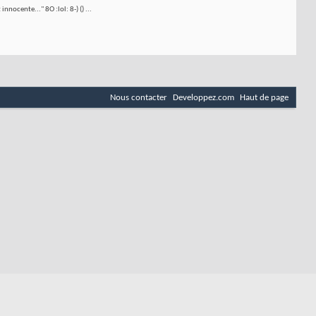
nocente..." 8O :lol: 8-) () ...
Nous contacter
Developpez.com
Haut de page