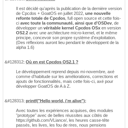
Il est décidé qu'après la publication de la dernière version
de Cpcdos + GoatOS en juillet 2022,
une nouvelle
refonte totale de Cpcdos
, full open source et cette fois-
ci
avec toute la communauté, ainsi que d'OSDev
, de
développer un
véritable kernel Cpcdos OSx
en version
OS2.2
avec une architecture micro-kernel, et le même
principe, concevoir son propre système d'exploitation.
(Des réflexions auront lieu pendant le développent de la
alpha 1.6)
&#128312;
Où en est Cpcdos OS2.1 ?
Le développement reprend depuis mi-novembre, axé
comme d'habitude sur les améliorations, corrections et
ajouts de fonctionnalités, mais cette fois-ci, axé pour
développer GoatOS de A à Z.
&#128313;
printf("Hello world, i'm alive");
Avec toutes les expériences acquises, des modules
"prototype" avec de belles réussites aux côtés de
https://github.com/VLiance/, les heures casse-tête
passés, les lives, les fou de rires, nous pensions