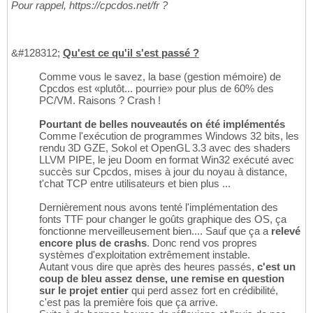
Pour rappel, https://cpcdos.net/fr ?
&#128312;
Qu'est ce qu'il s'est passé ?
Comme vous le savez, la base (gestion mémoire) de
Cpcdos est «plutôt... pourrie» pour plus de 60% des
PC/VM. Raisons ? Crash !
Pourtant de belles nouveautés on été implémentés
Comme l'exécution de programmes Windows 32 bits, les
rendu 3D GZE, Sokol et OpenGL 3.3 avec des shaders
LLVM PIPE, le jeu Doom en format Win32 exécuté avec
succès sur Cpcdos, mises à jour du noyau à distance,
t'chat TCP entre utilisateurs et bien plus ...
Dernièrement nous avons tenté l'implémentation des
fonts TTF pour changer le goûts graphique des OS, ça
fonctionne merveilleusement bien.... Sauf que ça a
relevé
encore plus de crashs
. Donc rend vos propres
systèmes d'exploitation extrêmement instable.
Autant vous dire que après des heures passés,
c'est un
coup de bleu assez dense, une remise en question
sur le projet entier
qui perd assez fort en crédibilité,
c'est pas la première fois que ça arrive.