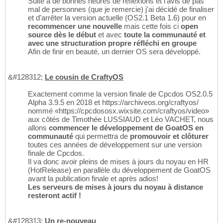
Suite à de bonnes heures de réflexions et l'avis de pas
mal de personnes (que je remercie) j'ai décidé de finaliser
et d'arrêter la version actuelle (OS2.1 Beta 1.6) pour en
recommencer une nouvelle
mais cette fois ci
open
source dès le début
et avec
toute la communauté et
avec une structuration propre réfléchi en groupe
Afin de finir en beauté, un dernier OS sera développé.
&#128312;
Le cousin de CraftyOS
Exactement comme la version finale de Cpcdos OS2.0.5
Alpha 3.9.5 en 2018 et https://archiveos.org/craftyos/
nommé «https://cpcdososx.wixsite.com/craftyos/video»
aux côtés de Timothée LUSSIAUD et Léo VACHET, nous
allons
commencer le développement de GoatOS en
communauté
qui permettra de
promouvoir et clôturer
toutes ces années de développement sur une version
finale de Cpcdos.
Il va donc avoir pleins de mises à jours du noyau en HR
(HotRelease) en parallèle du développement de GoatOS
avant la publication finale et après adios!
Les serveurs de mises à jours du noyau à distance
resteront actif !
&#128313;
Un re-nouveau