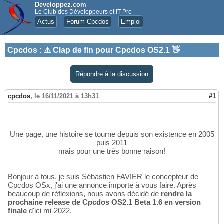
Developpez.com
Le Club des Développeurs et IT Pro
Actus
Forum Cpcdos
Emploi
Cpcdos
:
⚠ Clap de fin pour Cpcdos OS2.1 👋
Répondre à la discussion
cpcdos
,
le 16/11/2021 à 13h31
#1
Une page, une histoire se tourne depuis son existence en 2005
puis 2011
mais pour une très bonne raison!
Bonjour à tous, je suis Sébastien FAVIER le concepteur de
Cpcdos OSx, j'ai une annonce importe à vous faire. Après
beaucoup de réflexions, nous avons décidé de
rendre la
prochaine release de Cpcdos OS2.1 Beta 1.6 en version
finale
d'ici mi-2022.