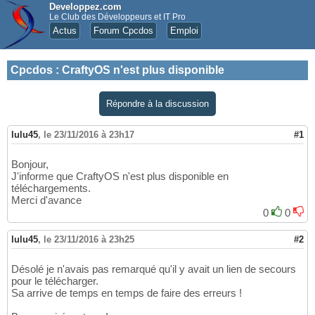
Developpez.com
Le Club des Développeurs et IT Pro
Actus
Forum Cpcdos
Emploi
Cpcdos
:
CraftyOS n'est plus disponible
Répondre à la discussion
lulu45
,
le 23/11/2016 à 23h17
#1
Bonjour,
J'informe que CraftyOS n'est plus disponible en
téléchargements.
Merci d'avance
0
0
lulu45
,
le 23/11/2016 à 23h25
#2
Désolé je n'avais pas remarqué qu'il y avait un lien de secours
pour le télécharger.
Sa arrive de temps en temps de faire des erreurs !