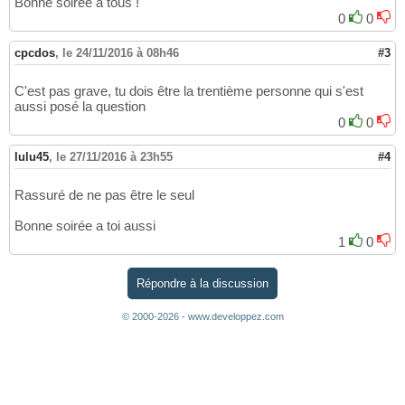
Bonne soirée a tous !
0
0
cpcdos
,
le 24/11/2016 à 08h46
#3
C'est pas grave, tu dois être la trentième personne qui s'est
aussi posé la question
0
0
lulu45
,
le 27/11/2016 à 23h55
#4
Rassuré de ne pas être le seul
Bonne soirée a toi aussi
1
0
Répondre à la discussion
© 2000-2026 - www.developpez.com