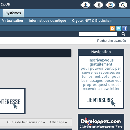
CLUB
Systèmes
Virtualisation
Informatique quantique
Crypto, NFT & Blockchain
Recherche avancée
Navigation
Inscrivez-vous
gratuitement
pour pouvoir participer,
suivre les réponses en
temps réel, voter pour
les messages, poser vos
propres questions et
recevoir la newsletter
Outils de la discussion
Affichage