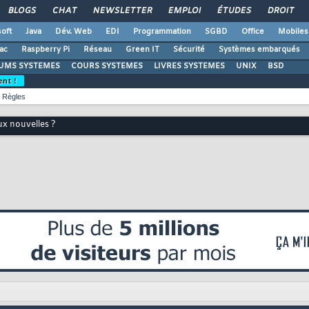
BLOGS
CHAT
NEWSLETTER
EMPLOI
ÉTUDES
DROIT
oft
Java
Dév. Web
EDI
Programmation
SGBD
Office
Mobiles
ac
Raspberry Pi
Réseau
Green IT
Sécurité
Systèmes embarqués
UMS SYSTEMES
COURS SYSTEMES
LIVRES SYSTEMES
UNIX
BSD
ent !
Règles
ux nouvelles ?