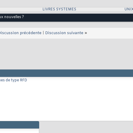
LIVRES SYSTEMES
UNI
ux nouvelles ?
iscussion précédente
|
Discussion suivante
»
ques de type RFD