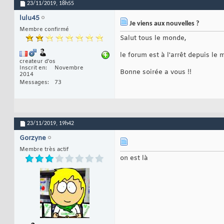
23/11/2019,
18h55
lulu45
Je viens aux nouvelles ?
Membre confirmé
Salut tous le monde,
le forum est à l'arrêt depuis le 
createur d'os
Inscrit en
Novembre
Bonne soirée a vous !!
2014
Messages
73
23/11/2019,
19h42
Gorzyne
Membre très actif
on est là