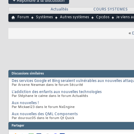
+
Répondre à la discussion
Actualités
COURS SYSTEMES
Forum
Systèmes
Autres systèmes
Cpcdos
Je viens a
«
D
Discussions similaires
Des services Google et Bing seraient vulnérables aux nouvelles atta
Par Arsene Newman dans le forum Sécurité
L’addiction des enfants aux nouvelles technologies
Par Stéphane le calme dans le forum Actualités
Aux nouvelles !
Par Mickael23 dans le forum NxEngine
Aux nouvelles des QML Components
Par dourouc05 dans le forum Qt Quick
Partager