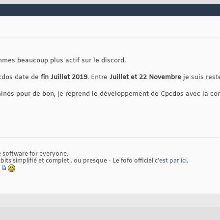
mes beaucoup plus actif sur le discord.
pcdos date de
fin Juillet 2019
. Entre
Juillet et 22 Novembre
je suis rest
inés pour de bon, je reprend le développement de Cpcdos avec la c
software for everyone.
ts simplifié et complet.. ou presque - Le fofo officiel
c'est par ici
.
 là