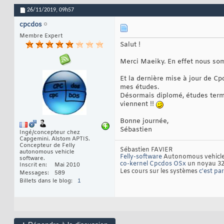
26/11/2019,
09h57
cpcdos
Membre Expert
Salut !
Merci Maeiky. En effet nous som
Et la dernière mise à jour de C
mes études.
Désormais diplomé, études term
viennent !!
Bonne journée,
Sébastien
Ingé/concepteur chez
Capgemini. Alstom APTIS.
Concepteur de Felly
Sébastien FAVIER
autonomous vehicle
Felly-software
Autonomous vehicle 
software.
co-kernel Cpcdos OSx
un noyau 32bi
Inscrit en
Mai 2010
Les cours sur les systèmes
c'est par
Messages
589
Billets dans le blog
1