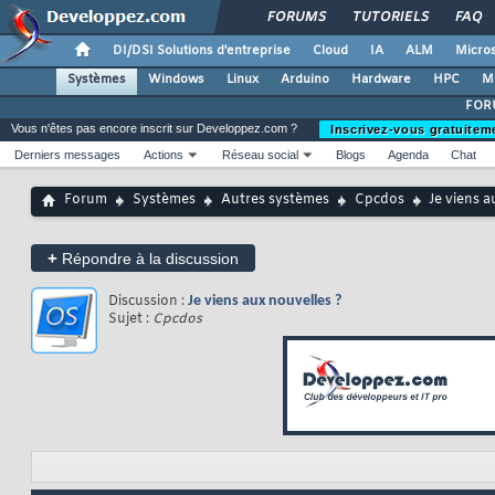
FORUMS
TUTORIELS
FAQ
DI/DSI Solutions d'entreprise
Cloud
IA
ALM
Micros
Systèmes
Windows
Linux
Arduino
Hardware
HPC
M
FOR
Vous n'êtes pas encore inscrit sur Developpez.com ?
Inscrivez-vous gratuitem
Derniers messages
Actions
Réseau social
Blogs
Agenda
Chat
Forum
Systèmes
Autres systèmes
Cpcdos
Je viens a
+
Répondre à la discussion
Discussion :
Je viens aux nouvelles ?
Sujet :
Cpcdos