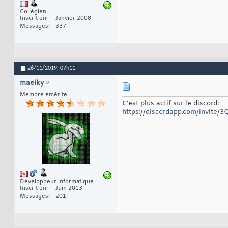
Collégien
Inscrit en
Janvier 2008
Messages
337
26/11/2019,
07h11
maeiky
Membre émérite
C'est plus actif sur le discord:
https://discordapp.com/invite/
Développeur informatique
Inscrit en
Juin 2013
Messages
201