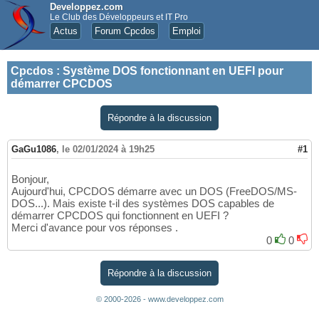
Developpez.com
Le Club des Développeurs et IT Pro
Actus
Forum Cpcdos
Emploi
Cpcdos
:
Système DOS fonctionnant en UEFI pour
démarrer CPCDOS
Répondre à la discussion
GaGu1086
,
le 02/01/2024 à 19h25
#1
Bonjour,
Aujourd'hui, CPCDOS démarre avec un DOS (FreeDOS/MS-
DOS...). Mais existe t-il des systèmes DOS capables de
démarrer CPCDOS qui fonctionnent en UEFI ?
Merci d'avance pour vos réponses .
0
0
Répondre à la discussion
© 2000-2026 - www.developpez.com