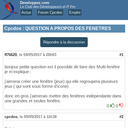
Developpez.com
Le Club des Développeurs et IT Pro
Actus
Forum Cpcdos
Emploi
Cpcdos
:
QUESTION A PROPOS DES FENETRES
Répondre à la discussion
ff76620
,
le 04/05/2017 à 20h03
#1
bonjour petite question est il possible de faire des Multi-fenêtre
je m'explique :
j'aimerai créer une fenêtre (jeux) qui elle regroupera plusieurs
jeux ( qui sont sous forme d'icone)
donc en gros j'aimerais mettre des fenêtres indépendante dans
une grandes et seules fenêtre.
0
0
cpcdos
,
le 05/05/2017 à 11h38
#2