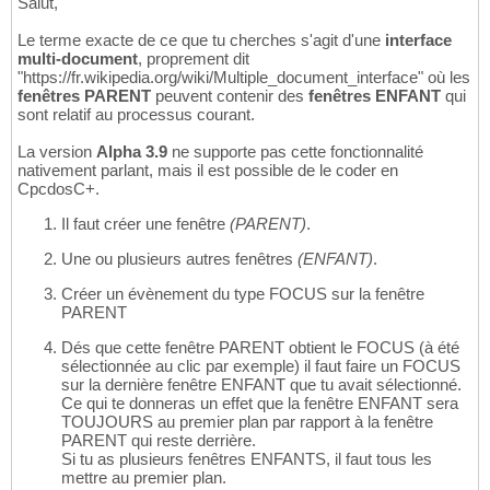
Salut,
Le terme exacte de ce que tu cherches s'agit d'une
interface
multi-document
, proprement dit
"https://fr.wikipedia.org/wiki/Multiple_document_interface" où les
fenêtres PARENT
peuvent contenir des
fenêtres ENFANT
qui
sont relatif au processus courant.
La version
Alpha 3.9
ne supporte pas cette fonctionnalité
nativement parlant, mais il est possible de le coder en
CpcdosC+.
Il faut créer une fenêtre
(PARENT)
.
Une ou plusieurs autres fenêtres
(ENFANT)
.
Créer un évènement du type FOCUS sur la fenêtre
PARENT
Dés que cette fenêtre PARENT obtient le FOCUS (à été
sélectionnée au clic par exemple) il faut faire un FOCUS
sur la dernière fenêtre ENFANT que tu avait sélectionné.
Ce qui te donneras un effet que la fenêtre ENFANT sera
TOUJOURS au premier plan par rapport à la fenêtre
PARENT qui reste derrière.
Si tu as plusieurs fenêtres ENFANTS, il faut tous les
mettre au premier plan.