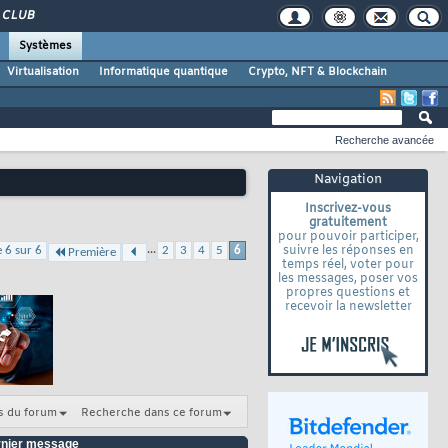
CLUB
Systèmes
Virtualisation
Informatique quantique
Crypto, NFT & Blockchain
Recherche avancée
Navigation
Inscrivez-vous
gratuitement
pour pouvoir participer,
...
suivre les réponses en
 6 sur 6
2
3
4
5
6
Première
temps réel, voter pour
les messages, poser vos
propres questions et
recevoir la newsletter
s du forum
Recherche dans ce forum
nier message