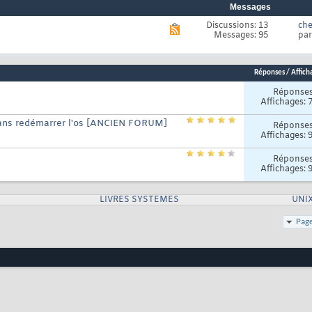
Messages
Discussions: 13
che
Voir
Messages: 95
pa
le
flux
RSS
de
Réponses
/
Affich
ce
forum
Réponse
Affichages: 
sans redémarrer l'os [ANCIEN FORUM]
Réponse
Affichages: 
Réponse
Affichages: 
LIVRES SYSTEMES
UNI
Page