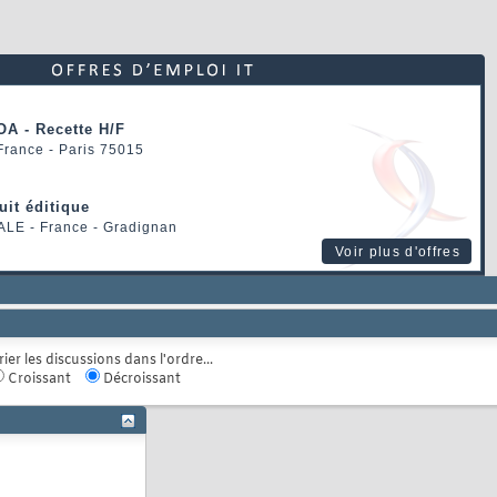
OA - Recette H/F
 France - Paris 75015
uit éditique
ALE
- France - Gradignan
Voir plus d'offres
rier les discussions dans l'ordre...
Croissant
Décroissant