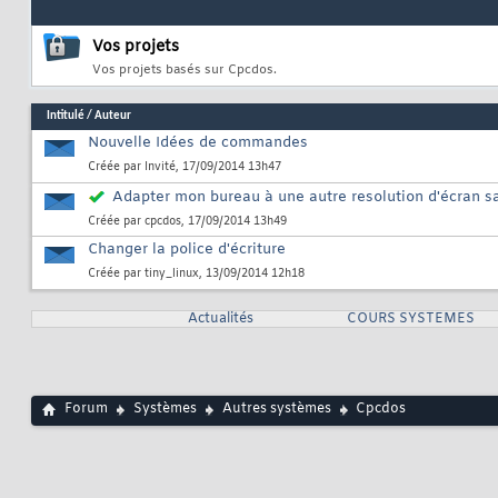
Vos projets
Vos projets basés sur Cpcdos.
Intitulé
/
Auteur
Nouvelle Idées de commandes
Créée par
Invité
, 17/09/2014 13h47
Adapter mon bureau à une autre resolution d'écran 
Créée par
cpcdos
, 17/09/2014 13h49
Changer la police d'écriture
Créée par
tiny_linux
, 13/09/2014 12h18
Actualités
COURS SYSTEMES
Forum
Systèmes
Autres systèmes
Cpcdos