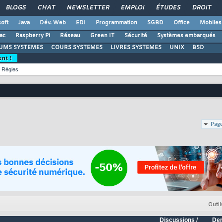
BLOGS
CHAT
NEWSLETTER
EMPLOI
ÉTUDES
DROIT
oft
Java
Dév. Web
EDI
Programmation
SGBD
Office
Mobiles
ac
Raspberry Pi
Réseau
Green IT
Sécurité
Systèmes embarqués
UMS SYSTEMES
COURS SYSTEMES
LIVRES SYSTEMES
UNIX
BSD
ent !
Règles
Page
Outil
Discussions /
Der