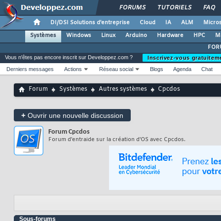
FORUMS
TUTORIELS
FAQ
DI/DSI Solutions d'entreprise
Cloud
IA
ALM
Micros
Systèmes
Windows
Linux
Arduino
Hardware
HPC
M
FOR
Vous n'êtes pas encore inscrit sur Developpez.com ?
Inscrivez-vous gratuitem
Derniers messages
Actions
Réseau social
Blogs
Agenda
Chat
Forum
Systèmes
Autres systèmes
Cpcdos
+
Ouvrir une nouvelle discussion
Forum
Cpcdos
Forum d'entraide sur la création d'OS avec Cpcdos.
Sous-forums