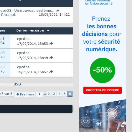
eseOS : Un nouveau système...
r
Chrapati
15/08/2022,
14h21
ages
Dernier message par
s:
1
cpcdos
794
17/09/2014,
13h53
s:
0
cpcdos
978
17/09/2014,
13h49
s:
3
cpcdos
975
15/09/2014,
15h57
X
BSD
...
 6 sur 6
2
3
4
5
6
Première