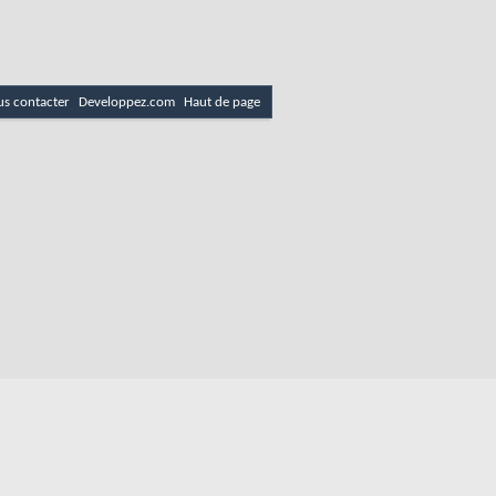
s contacter
Developpez.com
Haut de page
es
Politique de cookies