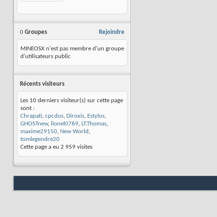
0
Groupes
Rejoindre
MINEOSX n'est pas membre d'un groupe
d'utilisateurs public
Récents visiteurs
Les 10 derniers visiteur(s) sur cette page
sont :
Chrapati
,
cpcdos
,
Diroxis
,
Estylos
,
GHOSTnew
,
lionel0769
,
LT.Thomas
,
maxime29150
,
New World
,
tomlegendre20
Cette page a eu
2 959
visites