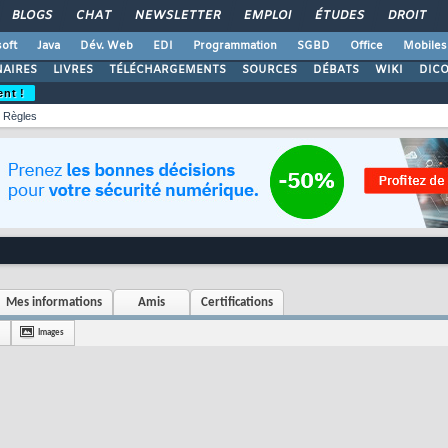
BLOGS
CHAT
NEWSLETTER
EMPLOI
ÉTUDES
DROIT
oft
Java
Dév. Web
EDI
Programmation
SGBD
Office
Mobiles
AIRES
LIVRES
TÉLÉCHARGEMENTS
SOURCES
DÉBATS
WIKI
DIC
ent !
Règles
Mes informations
Amis
Certifications
Images