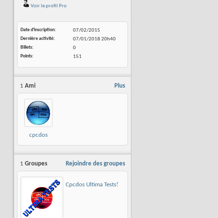
Voir le profil Pro
Date d'inscription
07/02/2015
Dernière activité
07/01/2018
20h40
Billets
0
Points
151
1
Ami
Plus
cpcdos
1
Groupes
Rejoindre des groupes
Cpcdos Ultima Tests!