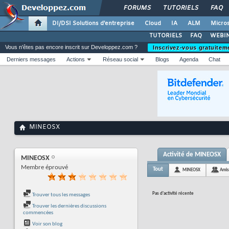
FORUMS
TUTORIELS
FAQ
DI/DSI Solutions d'entreprise
Cloud
IA
ALM
Micros
TUTORIELS
FAQ
WEBIN
Vous n'êtes pas encore inscrit sur Developpez.com ?
Inscrivez-vous gratuitem
Derniers messages
Actions
Réseau social
Blogs
Agenda
Chat
MINEOSX
Activité de MINEOSX
MINEOSX
Membre éprouvé
Tout
MINEOSX
Amis
Pas d'activité récente
Trouver tous les messages
Trouver les dernières discussions
commencées
Voir son blog