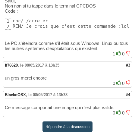
Salut,
Non non si tu tappe dans le terminal CPCDOS
Code :
cpc/ /arreter

1
REM/ Je crois que c'est cette commande :lol:
2
Le PC s'éteindra comme s'il était sous Windows, Linux ou tous
les autres systèmes d'exploitations qui existent.
1
0
ff76620
,
le 08/05/2017 à 13h35
#3
un gros merci encore
0
0
BlackoOSX
,
le 08/05/2017 à 13h38
#4
Ce message comportait une image qui n'est plus valide.
0
0
Répondre à la discussion