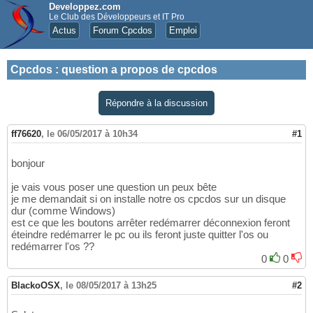
Developpez.com
Le Club des Développeurs et IT Pro
Actus
Forum Cpcdos
Emploi
Cpcdos
:
question a propos de cpcdos
Répondre à la discussion
ff76620
,
le 06/05/2017 à 10h34
#1
bonjour
je vais vous poser une question un peux bête
je me demandait si on installe notre os cpcdos sur un disque
dur (comme Windows)
est ce que les boutons arrêter redémarrer déconnexion feront
éteindre redémarrer le pc ou ils feront juste quitter l'os ou
redémarrer l'os ??
0
0
BlackoOSX
,
le 08/05/2017 à 13h25
#2