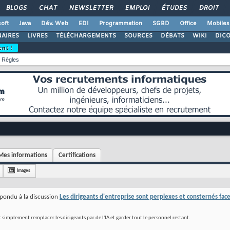
BLOGS
CHAT
NEWSLETTER
EMPLOI
ÉTUDES
DROIT
oft
Java
Dév. Web
EDI
Programmation
SGBD
Office
Mobiles
AIRES
LIVRES
TÉLÉCHARGEMENTS
SOURCES
DÉBATS
WIKI
DIC
ent !
Règles
Mes informations
Certifications
Images
pondu à la discussion
Les dirigeants d'entreprise sont perplexes et consternés face a
lait simplement remplacer les dirigeants par de l'IA et garder tout le personnel restant.