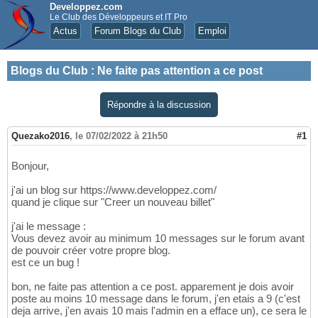
Developpez.com
Le Club des Développeurs et IT Pro
Actus
Forum Blogs du Club
Emploi
Blogs du Club
:
Ne faite pas attention a ce post
Répondre à la discussion
Quezako2016
,
le 07/02/2022 à 21h50
#1
Bonjour,
j'ai un blog sur https://www.developpez.com/
quand je clique sur "Creer un nouveau billet"
j'ai le message :
Vous devez avoir au minimum 10 messages sur le forum avant
de pouvoir créer votre propre blog.
est ce un bug !
bon, ne faite pas attention a ce post. apparement je dois avoir
poste au moins 10 message dans le forum, j'en etais a 9 (c'est
deja arrive, j'en avais 10 mais l'admin en a efface un), ce sera le