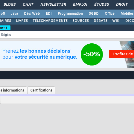
BLOGS
CHAT
NEWSLETTER
EMPLOI
ÉTUDES
DROIT
oft
Java
Dév. Web
EDI
Programmation
SGBD
Office
Mobiles
AIRES
LIVRES
TÉLÉCHARGEMENTS
SOURCES
DÉBATS
WIKI
DIC
ent !
Règles
s informations
Certifications