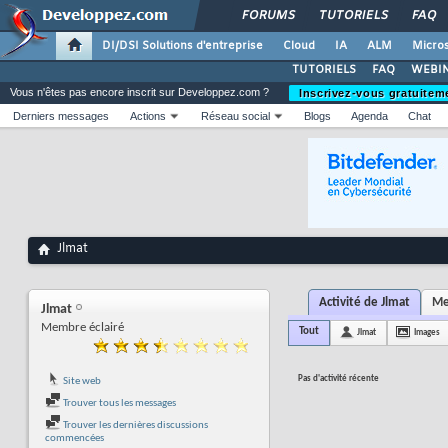
FORUMS
TUTORIELS
FAQ
DI/DSI Solutions d'entreprise
Cloud
IA
ALM
Micros
TUTORIELS
FAQ
WEBIN
Vous n'êtes pas encore inscrit sur Developpez.com ?
Inscrivez-vous gratuitem
Derniers messages
Actions
Réseau social
Blogs
Agenda
Chat
Jlmat
Activité de Jlmat
Me
Jlmat
Membre éclairé
Tout
Jlmat
Images
Pas d'activité récente
Site web
Trouver tous les messages
Trouver les dernières discussions
commencées