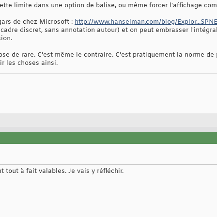
cette limite dans une option de balise, ou même forcer l'affichage com
gars de chez Microsoft :
http://www.hanselman.com/blog/Explor...SPN
(cadre discret, sans annotation autour) et on peut embrasser l'intégra
ion.
ose de rare. C'est même le contraire. C'est pratiquement la norme de 
ir les choses ainsi.
out à fait valables. Je vais y réfléchir.