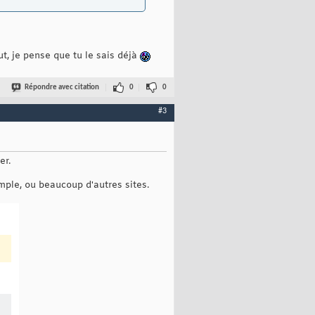
t, je pense que tu le sais déjà
Répondre avec citation
0
0
#3
er.
ple, ou beaucoup d'autres sites.