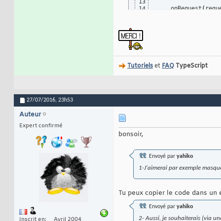
13
    onRequest
(
requ
14
        console.
lo
15
16
        fs.
readFil
17
if
(
er
18
th
19
}
20
            respon
21
Tutoriels
et
FAQ
TypeScript
            respon
22
            respon
23
}
)
;
24
}
25
26
27/07/2016,
23h53
    onStart
(
)
{
27
let
 httpSe
28
Auteur
        httpServer
29
Expert confirmé
        console.
lo
30
bonsoir,
}
31
}
32
33
let
 server 
=
new
 H
34
Envoyé par
yahiko
1-J'aimerai par exemple masque
Tu peux copier le code dans un é
Envoyé par
yahiko
2- Aussi, je souhaiterais (via un
Inscrit en
Avril 2004