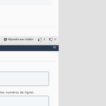
Répondre avec citation
3
0
#2
dePort
+
'/'
)
;
 les numéros de ligne).