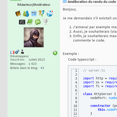
Amélioration du rendu du code
Rédacteur/Modérateur
Bonjour,
Je me demandais s'il existait u
J'aimerai par exemple ma
Aussi, je souhaiterais (via
Enfin, je souhaiterais mas
commente le code.
Exemple :
Développeur
Code typescript :
Inscrit en
Juillet 2013
Messages
1 423
Billets dans le blog
43
// server.ts
1
2
import
 http 
=
requ
3
import
 os 
=
requir
4
import
 fs 
=
requir
5
6
class
 HttpServer 
{
7
    nodePort
:
numb
8
9
constructor
(
p
10
this
.
nodeP
11
}
12