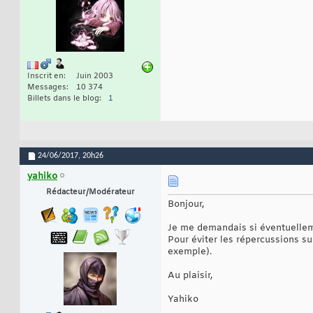
Inscrit en
Juin 2003
Messages
10 374
Billets dans le blog
1
24/06/2017,
20h26
yahiko
Rédacteur/Modérateur
Bonjour,
Je me demandais si éventuelleme
Pour éviter les répercussions su
exemple).
Au plaisir,
Yahiko