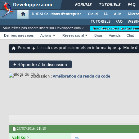
FORUMS
TUTORIELS
FAQ
DI/DSI Solutions d'entreprise
Cloud
IA
ALM
Micros
TUTORIELS
FAQ
WEBIN
Vous n'êtes pas encore inscrit sur Developpez.com ?
Inscrivez-vous gratuitem
Derniers messages
Actions
Réseau social
Blogs
Agenda
Chat
Forum
Le club des professionnels en informatique
Mode d'
+
Répondre à la discussion
Discussion :
Amélioration du rendu du code
27/07/2016,
21h10
yahiko