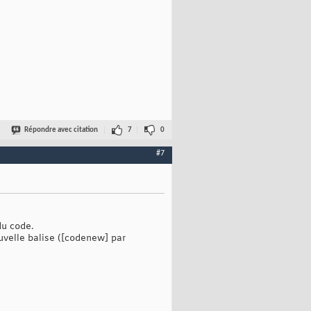
Répondre avec citation
7
0
#7
du code.
ouvelle balise ([codenew] par