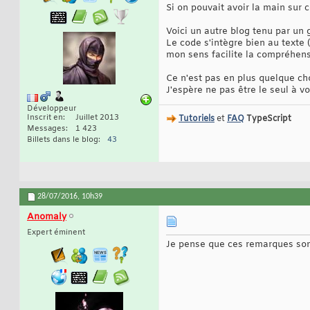
Si on pouvait avoir la main sur 
Voici un autre blog tenu par un 
Le code s'intègre bien au texte 
mon sens facilite la compréhens
Ce n'est pas en plus quelque ch
J'espère ne pas être le seul à vo
Développeur
Inscrit en
Juillet 2013
Tutoriels
et
FAQ
TypeScript
Messages
1 423
Billets dans le blog
43
28/07/2016,
10h39
Anomaly
Expert éminent
Je pense que ces remarques sont t