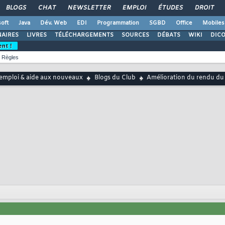
BLOGS
CHAT
NEWSLETTER
EMPLOI
ÉTUDES
DROIT
oft
Java
Dév. Web
EDI
Programmation
SGBD
Office
Mobiles
AIRES
LIVRES
TÉLÉCHARGEMENTS
SOURCES
DÉBATS
WIKI
DIC
ent !
Règles
emploi & aide aux nouveaux
Blogs du Club
Amélioration du rendu du