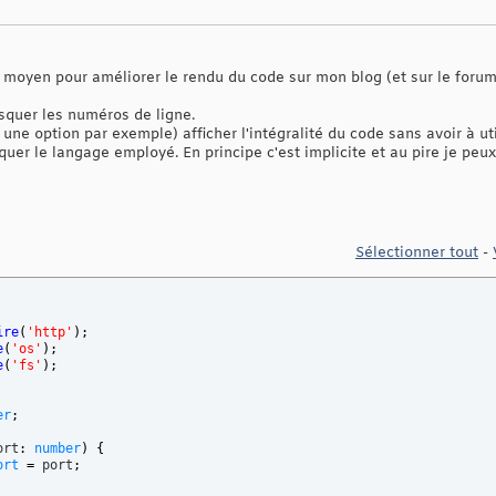
n moyen pour améliorer le rendu du code sur mon blog (et sur le forum
squer les numéros de ligne.
 une option par exemple) afficher l'intégralité du code sans avoir à uti
quer le langage employé. En principe c'est implicite et au pire je peu
Sélectionner tout
-
ire
(
'http'
)
;
e
(
'os'
)
;
e
(
'fs'
)
;
er
;
ort
:
number
)
{
ort
=
 port
;