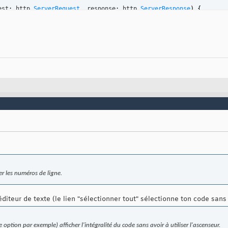
est
:
 http.
ServerRequest
,
 response
:
 http.
ServerResponse
)
{
g
(
'New request: '
+
 request.
url
)
;
e
(
'./index.html'
,
(
err
:
any
,
 data
:
 Buffer
)
=>
{
r
)
{
row
 err
;
se.
writeHead
(
200
,
{
'Content-Type'
:
'text/html'
}
)
;
se.
write
(
data
)
;
se.
end
(
)
;
rver 
=
 http.
createServer
(
this
.
onRequest
)
;
.
listen
(
this
.
nodePort
)
;
g
(
'Server listenning on http://'
+
 os.
hostname
(
)
+
':'
+
this
.
no
ttpServer
(
8080
)
.
onStart
(
)
;
r les numéros de ligne.
diteur de texte (le lien "sélectionner tout" sélectionne ton code sans
e option par exemple) afficher l'intégralité du code sans avoir à utiliser l'ascenseur.