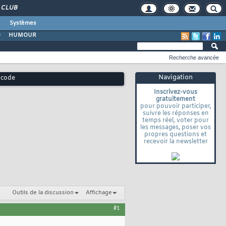
CLUB
Systèmes
O
HUMOUR
Recherche avancée
Navigation
 code
Inscrivez-vous
gratuitement
pour pouvoir participer,
suivre les réponses en
temps réel, voter pour
les messages, poser vos
propres questions et
recevoir la newsletter
Outils de la discussion
Affichage
#1