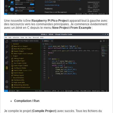
Une nouvelle icône
Raspberry Pi Pico Project
apparait tout à gauche avec
des raccourcis vers les commandes principales. Je commence évidemment
avec un
blink
en C depuis le menu
New Project From Example
:
Compilation / Run
Je compile le projet (
Compile Project
) avec succès. Tous les fichiers du