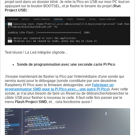
projet sont dans un dossier
blink
. Je relie la Pico en USB sur mon PC tout en
appuyant sur le bouton BOOTSEL, et je flashe le binaire du projet (
Run
Project USB
) :
Test réussi ! La Led intégrée clignote...
Sonde de programmation avec une seconde carte Pi Pico
J'essaie maintenant de flasher la Pico par l'intermédiaire d'une sonde qui
servira aussi pour le débogage (sonde constituée par une deuxième
Raspberry Pi Pico avec le firmware
debugprobe
, voir
Fabriquer un
programmateur SWD pour la Pi Pico avec... une autre Pi Pico
). Avec cette
sonde, je n'ai plus besoin de faire un
Reset
ou de débrancher/rebrancher le
câble USB pour flasher à nouveau la carte. Il faut cette fois passer par le
menu
Flash Project SWD
, et... cela fonctionne aussi !