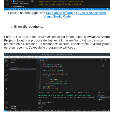
Session de débogage, voir
Session de débogage avec la sonde dans
Visual Studio Code
Et en Micropython...
Enfin, je fais un dernier essai
blink
en MicroPython (menu
New MicroPython
Project
). L'outil me propose de flasher le firmware MicroPython dans un
premier temps, très bien. Je reconnecte la carte, et l'interpréteur MicroPython
est bien reconnu. J'exécute le programme
blink.py
: