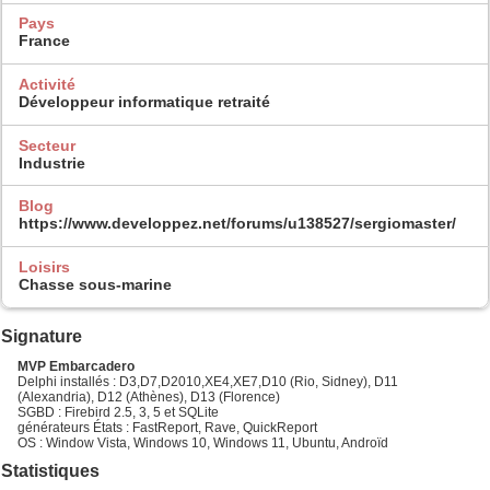
Pays
France
Activité
Développeur informatique retraité
Secteur
Industrie
Blog
https://www.developpez.net/forums/u138527/sergiomaster/
Loisirs
Chasse sous-marine
Signature
MVP Embarcadero
Delphi installés : D3,D7,D2010,XE4,XE7,D10 (Rio, Sidney), D11
(Alexandria), D12 (Athènes), D13 (Florence)
SGBD : Firebird 2.5, 3, 5 et SQLite
générateurs États : FastReport, Rave, QuickReport
OS : Window Vista, Windows 10, Windows 11, Ubuntu, Androïd
Statistiques