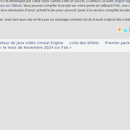
013 et développé par Cellar Door Games a été un succès. D'ailleurs, la suite,
Rogue Le
tous
sur Github
. Vous pouvez compiler le projet sur votre poste en utilisant
FNA
, une 
 sera nécessaire d'avoir acheté le jeu pour pouvoir jouer à la version compilée locale
uer, mais tant que cela ne tire pas un avantage commercial du travail original des créa
oteur de jeux vidéo Unreal Engine
Liste des billets
Premier pack
ur le mois de Novembre 2024 sur Fab
»