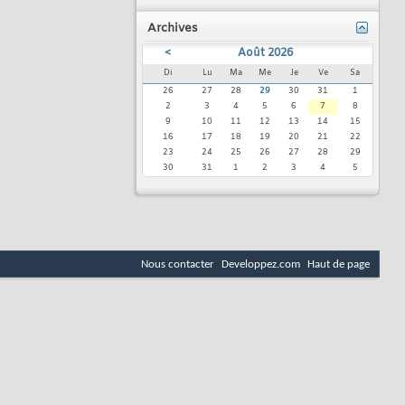
Archives
<
Août 2026
Di
Lu
Ma
Me
Je
Ve
Sa
26
27
28
29
30
31
1
2
3
4
5
6
7
8
9
10
11
12
13
14
15
16
17
18
19
20
21
22
23
24
25
26
27
28
29
30
31
1
2
3
4
5
Nous contacter
Developpez.com
Haut de page