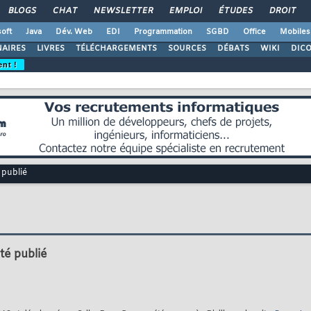
BLOGS
CHAT
NEWSLETTER
EMPLOI
ÉTUDES
DROIT
oft
Java
Dév. Web
EDI
Programmation
SGBD
Office
Mobiles
AIRES
LIVRES
TÉLÉCHARGEMENTS
SOURCES
DÉBATS
WIKI
DIC
ent !
 publié
té publié