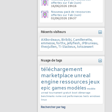
offertes sur Fab (Juin)
16/06/2026
19h16
Nouveau pack de ressources
offertes sur Fab (Juin)
02/06/2026
19h37
Récents visiteurs
AXBordeaux
,
Biribibi
,
Camillenette
,
emmesse
,
forthx
,
jellyflesh
,
JPBruneau
,
theojullien
,
Ti-Slackeux
,
totozewert
Nuage de tags
téléchargement
marketplace
unreal
engine
ressources
jeux
epic games
modèles
modèle
unreal tournament
gratuit
boot
démarrage
benchmarks
nvme
ssd
performances
tests
windows
linux
Rechercher par tag