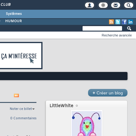
CLUB
Systèmes
O
HUMOUR
Recherche avancée
+
Créer un blog
LittleWhite
Noter ce billet
0 Commentaires