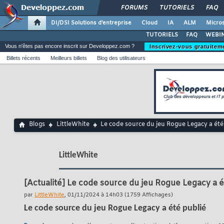
FORUMS
TUTORIELS
FAQ
DI/DSI Solutions d'entreprise
Cloud
IA
ALM
Micros
TUTORIELS
FAQ
WEBIN
Vous n'êtes pas encore inscrit sur Developpez.com ?
Inscrivez-vous gratuitem
Billets récents
Meilleurs billets
Blog des utilisateurs
Blogs
LittleWhite
Le code source du jeu Rogue Legacy a été
LittleWhite
[Actualité]
Le code source du jeu Rogue Legacy a é
par
LittleWhite
, 01/11/2024 à 14h03 (1759 Affichages)
Le code source du jeu Rogue Legacy a été publié