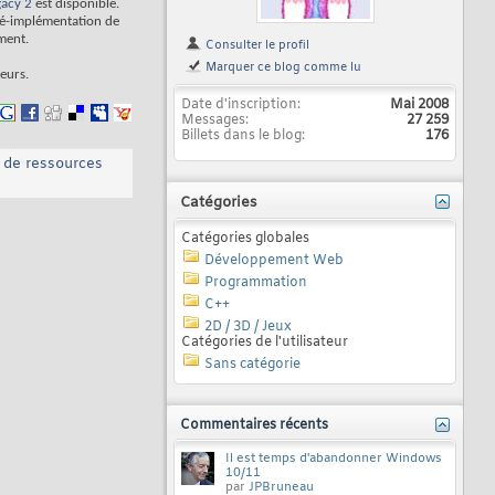
gacy 2
est disponible.
ré-implémentation de
ment.
Consulter le profil
Marquer ce blog comme lu
teurs.
Date d'inscription
Mai 2008
Messages
27 259
Billets dans le blog
176
 de ressources
Catégories
Catégories globales
Développement Web
Programmation
C++
2D / 3D / Jeux
Catégories de l'utilisateur
Sans catégorie
Commentaires récents
Il est temps d'abandonner Windows
10/11
par
JPBruneau