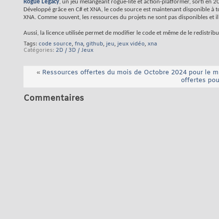
Rogue Legacy
, un jeu mélangeant rogue-lite et action-platformer, sorti en 2
Développé grâce en C# et XNA, le code source est maintenant disponible à 
XNA. Comme souvent, les ressources du projets ne sont pas disponibles et il
Aussi, la licence utilisée permet de modifier le code et même de le redistrib
Tags:
code source
,
fna
,
github
,
jeu
,
jeux vidéo
,
xna
Catégories
2D / 3D / Jeux
«
Ressources offertes du mois de Octobre 2024 pour le m
offertes po
Commentaires