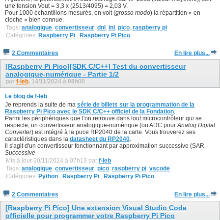
une tension Vout = 3,3 x (2513/4095) = 2,03 V.
Pour 1000 échantillons mesurés, on voit (
grosso modo
) la répartition « en
cloche » bien connue.
Tags:
analogique
,
convertisseur
,
dnl
,
inl
,
pico
,
raspberry pi
Catégories:
Raspberry Pi
,
Raspberry Pi Pico
2 Commentaires
En lire plus...
[Raspberry Pi Pico][SDK C/C++] Test du convertisseur
analogique-numérique - Partie 1/2
par
f-leb
, 14/11/2024 à 08h00
Le blog de f-leb
Je reprends la suite de ma
série de billets sur la programmation de la
Raspberry Pi Pico avec le SDK C/C++ officiel de la Fondation
.
Parmi les périphériques que l'on retrouve dans tout microcontrôleur qui se
respecte, un convertisseur analogique-numérique (ou ADC pour
Analog Digital
Converter
) est intégré à la puce RP2040 de la carte. Vous trouverez ses
caractéristiques dans la
datasheet du RP2040
.
Il s'agit d'un convertisseur fonctionnant par approximation successive (SAR -
Successive
Mis à jour 20/11/2024 à 07h13 par
f-leb
Tags:
analogique
,
convertisseur
,
pico
,
raspberry pi
,
vscode
Catégories:
Python
,
Raspberry Pi
,
Raspberry Pi Pico
2 Commentaires
En lire plus...
[Raspberry Pi Pico] Une extension Visual Studio Code
officielle pour programmer votre Raspberry Pi Pico