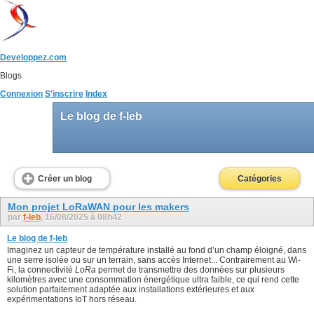
Developpez.com
Blogs
Connexion
S'inscrire
Index
Le blog de f-leb
Créer un blog
Catégories
Mon projet LoRaWAN pour les makers
par
f-leb
, 16/08/2025 à 08h42
Le blog de f-leb
Imaginez un capteur de température installé au fond d’un champ éloigné, dans
une serre isolée ou sur un terrain, sans accès Internet... Contrairement au Wi-
Fi, la connectivité
LoRa
permet de transmettre des données sur plusieurs
kilomètres avec une consommation énergétique ultra faible, ce qui rend cette
solution parfaitement adaptée aux installations extérieures et aux
expérimentations IoT hors réseau.