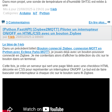
Dans mon projet, une sonde de température et d'humidité SHT31 est reliée à
une
Mis à jour 22/08/2025 à 23h31 par
f-leb
Catégories:
Arduino
,
IoT
,
Python
3 Commentaires
En lire plus...
[Python FastAPI] [Zigbee2MQTT] Piloter un interrupteur
ON/OFF en HTML/CSS avec un bouton Zigbee
par
f-leb
, 20/01/2025 à 08h00
Le blog de f-leb
Dans un précédent billet (
Bouton connecté Zigbee, connexion MQTT en
Python avec Eclipse Paho-MQTT
), je jouais déjà avec un bouton-poussoir
connecté en Zigbee. Je me contentais alors d'afficher la détection du clic sur le
bouton dans un terminal.
Cette fois, je crée un serveur qui sert une page Web avec une
checkbox
HTML
décorée en CSS pour représenter un interrupteur ON/OFF. Le but est de faire
basculer cet interrupteur à chaque clic sur le bouton sans fil Zigbee.