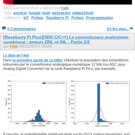
Mis à jour 16/08/2025 à 08h39 par
f-leb
Tags:
asyncio
,
fastapi
,
mqtt
,
websocket
,
zigbee2mqtt
Catégories:
IoT
,
Python
,
Raspberry Pi
,
Python
,
Programmation
0 Commentaires
En lire plus...
[Raspberry Pi Pico][SDK C/C++] Le convertisseur analogique-
numérique : erreurs DNL et INL - Partie 2/2
par
f-leb
, 20/11/2024 à 08h00
Le blog de f-leb
Dans
la première partie de ce billet
, j'étudiais la population des échantillons
retournés par le convertisseur analogique-numérique 12 bits (ou ADC pour
Analog Digital Converter
) de la carte Raspberry Pi Pico, par exemple :
À gauche, le potentiomètre rotatif est réglé sur N=2513 (valeur moyenne), soit