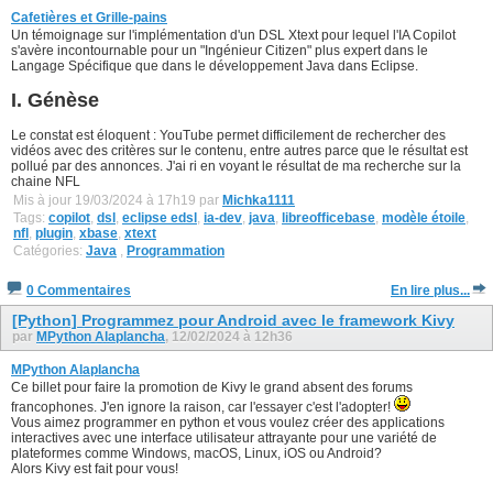
Cafetières et Grille-pains
Un témoignage sur l'implémentation d'un DSL Xtext pour lequel l'IA Copilot
s'avère incontournable pour un "Ingénieur Citizen" plus expert dans le
Langage Spécifique que dans le développement Java dans Eclipse.
I. Génèse
Le constat est éloquent : YouTube permet difficilement de rechercher des
vidéos avec des critères sur le contenu, entre autres parce que le résultat est
pollué par des annonces. J'ai ri en voyant le résultat de ma recherche sur la
chaine NFL
Mis à jour 19/03/2024 à 17h19 par
Michka1111
Tags:
copilot
,
dsl
,
eclipse edsl
,
ia-dev
,
java
,
libreofficebase
,
modèle étoile
,
nfl
,
plugin
,
xbase
,
xtext
Catégories:
Java
,
Programmation
0 Commentaires
En lire plus...
[Python] Programmez pour Android avec le framework Kivy
par
MPython Alaplancha
, 12/02/2024 à 12h36
MPython Alaplancha
Ce billet pour faire la promotion de Kivy le grand absent des forums
francophones. J'en ignore la raison, car l'essayer c'est l'adopter!
Vous aimez programmer en python et vous voulez créer des applications
interactives avec une interface utilisateur attrayante pour une variété de
plateformes comme Windows, macOS, Linux, iOS ou Android?
Alors Kivy est fait pour vous!