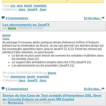
Tags:
css
,
java
,
javafx
,
transition
Catégories:
Java
,
JavaFX
,
Java
4 Commentaires
En lire plus...
Les abonnements en JavaFX
par
bouye
, 10/10/2024 à 06h47
bouye
Salut,
de passage à nouveau après quelques temps d'absence (même si toujours
présent sur la modération du forum). Je me suis penché ces derniers temps sur
les nouveautés apportées dans Java et JavaFX 21 à 23. Parmi les choses qui
méritent d’être relevées, on peut trouver :
Le fait de ne plus avoir besoin de nommer les variables inutilisées dans
les lambda (Java 22)
Le support des animations simples dans les CSS (JavaFX 23)
Les abonnements sur les propriétés (JavaFX 21)
Mis à jour 22/10/2024 à 00h38 par
bouye
Tags:
abonement
,
javafx
,
propriété
Catégories:
Java
,
JavaFX
,
Java
0 Commentaires
En lire plus...
Design de Use Case de Test complet d'Interpréteur DSL Xtext
en Console Eclipse co-créé avec MS Copilot
par
Michka1111
, 19/03/2024 à 16h24