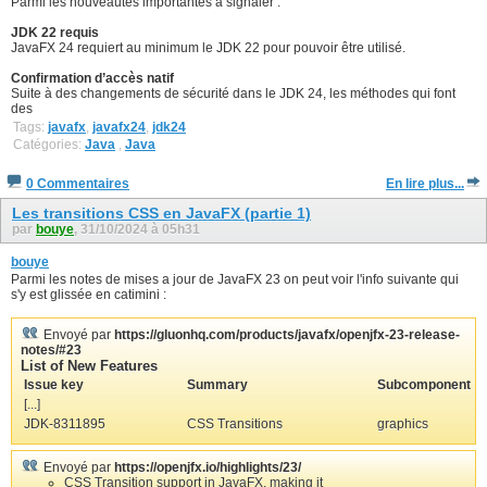
Parmi les nouveautés importantes à signaler :
JDK 22 requis
JavaFX 24 requiert au minimum le JDK 22 pour pouvoir être utilisé.
Confirmation d’accès natif
Suite à des changements de sécurité dans le JDK 24, les méthodes qui font
des
Tags:
javafx
,
javafx24
,
jdk24
Catégories:
Java
,
Java
0 Commentaires
En lire plus...
Les transitions CSS en JavaFX (partie 1)
par
bouye
, 31/10/2024 à 05h31
bouye
Parmi les notes de mises a jour de JavaFX 23 on peut voir l'info suivante qui
s'y est glissée en catimini :
Envoyé par
https://gluonhq.com/products/javafx/openjfx-23-release-
notes/#23
List of New Features
Issue key
Summary
Subcomponent
[...]
JDK-8311895
CSS Transitions
graphics
Envoyé par
https://openjfx.io/highlights/23/
CSS Transition support in JavaFX, making it