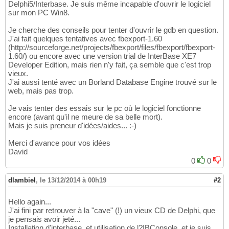
Delphi5/Interbase. Je suis même incapable d'ouvrir le logiciel
sur mon PC Win8.
Je cherche des conseils pour tenter d'ouvrir le gdb en question.
J'ai fait quelques tentatives avec fbexport-1.60
(http://sourceforge.net/projects/fbexport/files/fbexport/fbexport-
1.60/) ou encore avec une version trial de InterBase XE7
Developer Edition, mais rien n'y fait, ça semble que c'est trop
vieux.
J'ai aussi tenté avec un Borland Database Engine trouvé sur le
web, mais pas trop.
Je vais tenter des essais sur le pc où le logiciel fonctionne
encore (avant qu'il ne meure de sa belle mort).
Mais je suis preneur d'idées/aides... :-)
Merci d'avance pour vos idées
David
0
0
dlambiel
,
le 13/12/2014 à 00h19
#2
Hello again...
J'ai fini par retrouver à la "cave" (!) un vieux CD de Delphi, que
je pensais avoir jeté...
Installation d'interbase, et utilisation de l?IBConsole, et je suis