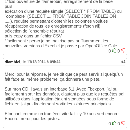
1°fois ouverture de flamerobin, enregistrement de la base
puis
exécution d'une requête simple (SELECT * FROM TABLE) ou
"complexe" (SELECT .... FROM TABLE JOIN TABLE2 ON
.....), requête permettant d'obtenir les colonnes voulues
récupération de tous les enregistrements (fetch all)
sélection de l'ensemble résultat
puis copy dans un fichier CSV
*facilement : perso je ne maitrise pas suffisamment les
nouvelles versions d'Excel et je passe par OpenOffice Calc
0
0
dlambiel
,
le 13/12/2014 à 09h44
#4
Merci pour la réponse, je me dit que ça peut servir si quelqu'un
fait face au même problème, ça donnera une piste.
Sur mon CD, j'avais un Interbase 6.1. Avec Fbexport, j'ai pu
facilement sortir les données, d'autant plus que les requètes sql
utilisées dans l'application étaient stoquées sous forme de
fichiers: j'ai pu directement sortir les jointures principales.
Etonnant comme un truc écrit vite-fait il y 10 ans sert encore.
Encore merci pour les pistes.
0
0