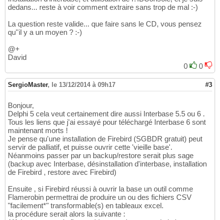
dedans... reste à voir comment extraire sans trop de mal :-)
La question reste valide... que faire sans le CD, vous pensez
qu''il y a un moyen ? :-)
@+
David
0
0
SergioMaster
,
le 13/12/2014 à 09h17
#3
Bonjour,
Delphi 5 cela veut certainement dire aussi Interbase 5.5 ou 6 .
Tous les liens que j'ai essayé pour téléchargé Interbase 6 sont
maintenant morts !
Je pense qu'une installation de Firebird (SGBDR gratuit) peut
servir de palliatif, et puisse ouvrir cette 'vieille base'.
Néanmoins passer par un backup/restore serait plus sage
(backup avec Interbase, désinstallation d'interbase, installation
de Firebird , restore avec Firebird)
Ensuite , si Firebird réussi à ouvrir la base un outil comme
Flamerobin permettrai de produire un ou des fichiers CSV
"facilement*" transformable(s) en tableaux excel.
la procédure serait alors la suivante :