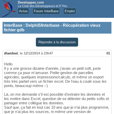
Developpez.com
Le Club des Développeurs et IT Pro
Actus
Forum InterBase
Emploi
InterBase
:
Delphi5/Interbase - Récupération vieux
fichier gdb
Répondre à la discussion
dlambiel
,
le 12/12/2014 à 23h47
#1
Hello
Il y a une grosse dizaine d'année, j'avais un petit soft, juste
comme ça pour m'amuser. Petite gestion de parcelles
agricoles, quelques impressions/calculs, et même un export
très très partiel vers un fichier excel. De l'eau à coulé sous les
ponts, beaucoup même :-)
Là, on me demande s'il est possible d'extraire les données et
les mettre dans Excel, question de se délester du petits softs et
partager entre collègue les données.
Sauf que, ça fait en tout cas 10 ans que je n'ai plus programmé,
que je n'ai plus les sources, ni même une version de