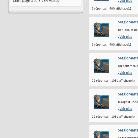
Cette page a eu
6 754
visites
Voir plus
3 réponses | 400 affichage(s)
SergioMast
Bonjour, Je do
Voir plus
3 réponses | 400 affichage(s)
SergioMast
Un petit mea-cu
Voir plus
21 réponses | 1056 affichage(s)
SergioMast
Il s'agit d'une
Voir plus
21 réponses | 1056 affichage(s)
SergioMast