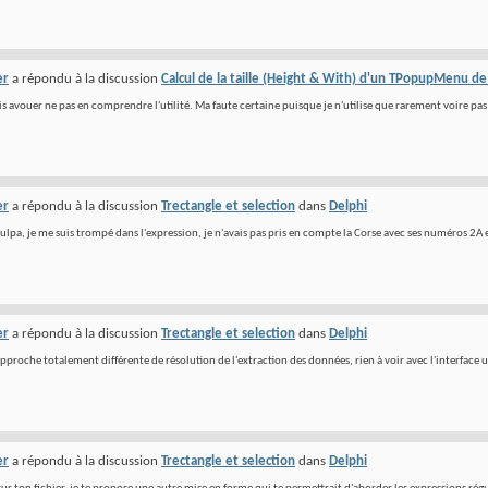
er
a répondu à la discussion
Calcul de la taille (Height & With) d'un TPopupMenu d
is avouer ne pas en comprendre l'utilité. Ma faute certaine puisque je n'utilise que rarement voire p
er
a répondu à la discussion
Trectangle et selection
dans
Delphi
lpa, je me suis trompé dans l'expression, je n'avais pas pris en compte la Corse avec ses numéros 2A et
er
a répondu à la discussion
Trectangle et selection
dans
Delphi
 approche totalement différente de résolution de l'extraction des données, rien à voir avec l'interface ut
er
a répondu à la discussion
Trectangle et selection
dans
Delphi