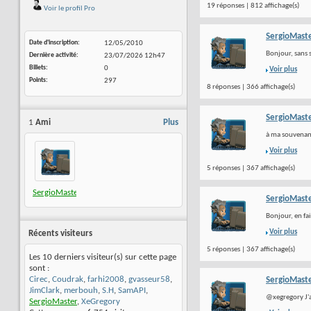
19 réponses | 812 affichage(s)
Voir le profil Pro
SergioMast
Date d'inscription
12/05/2010
Bonjour, sans s
Dernière activité
23/07/2026
12h47
Billets
0
Voir plus
Points
297
8 réponses | 366 affichage(s)
SergioMast
1
Ami
Plus
à ma souvenanc
Voir plus
5 réponses | 367 affichage(s)
SergioMaster
SergioMast
Bonjour, en fai
Voir plus
Récents visiteurs
5 réponses | 367 affichage(s)
Les 10 derniers visiteur(s) sur cette page
sont :
Cirec
,
Coudrak
,
farhi2008
,
gvasseur58
,
SergioMast
JimClark
,
merbouh
,
S.H
,
SamAPI
,
@xegregory J'ai
SergioMaster
,
XeGregory