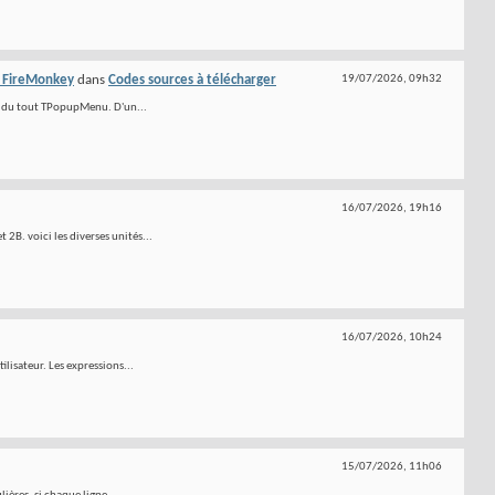
e FireMonkey
dans
Codes sources à télécharger
19/07/2026,
09h32
as du tout TPopupMenu. D'un...
16/07/2026,
19h16
 2B. voici les diverses unités...
16/07/2026,
10h24
ilisateur. Les expressions...
15/07/2026,
11h06