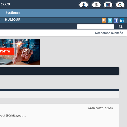
CLUB
Systèmes
O
HUMOUR
Recherche avancée
24/07/2026,
18h02
yout (TGridLayout,...