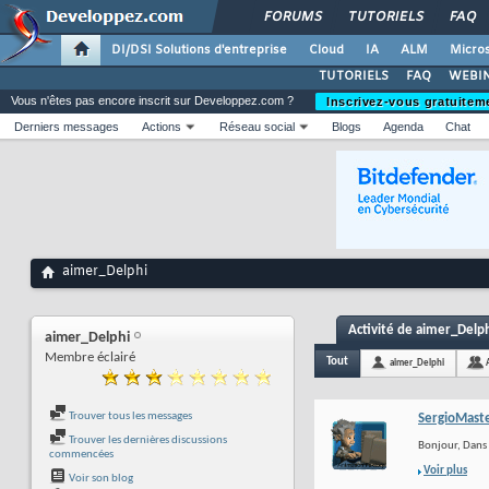
FORUMS
TUTORIELS
FAQ
DI/DSI Solutions d'entreprise
Cloud
IA
ALM
Micros
TUTORIELS
FAQ
WEBIN
Vous n'êtes pas encore inscrit sur Developpez.com ?
Inscrivez-vous gratuitem
Derniers messages
Actions
Réseau social
Blogs
Agenda
Chat
aimer_Delphi
Activité de aimer_Delp
aimer_Delphi
Membre éclairé
Tout
aimer_Delphi
Trouver tous les messages
SergioMast
Trouver les dernières discussions
Bonjour, Dans 
commencées
Voir plus
Voir son blog