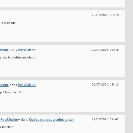
23/07/2026,
08h10
c droit sur...
nateur
dans
Installation
22/07/2026,
09h18
en des bibliothèques (dans...
nateur
dans
Installation
20/07/2026,
18h13
p "classique". 3-...
e FireMonkey
dans
Codes sources à télécharger
19/07/2026,
12h42
. function...