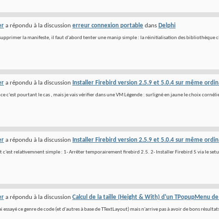
er
a répondu à la discussion
erreur connexion portable
dans
Delphi
upprimer la manifeste, il faut d'abord tenter une manip simple : la réinitialisation des bibliothèque cli
er
a répondu à la discussion
Installer Firebird version 2.5.9 et 5.0.4 sur même ordi
e c'est pourtant le cas , mais je vais vérifier dans une VM Légende : surligné en jaune le choix cornéli
er
a répondu à la discussion
Installer Firebird version 2.5.9 et 5.0.4 sur même ordi
t c'est relativemnent simple : 1- Arrêter temporairement firebird 2.5. 2- Installer Firebird 5 via le setu
er
a répondu à la discussion
Calcul de la taille (Height & With) d'un TPopupMenu d
 essayé ce genre de code (et d'autres à base de TTextLayout) mais n'arrive pas à avoir de bons résultats