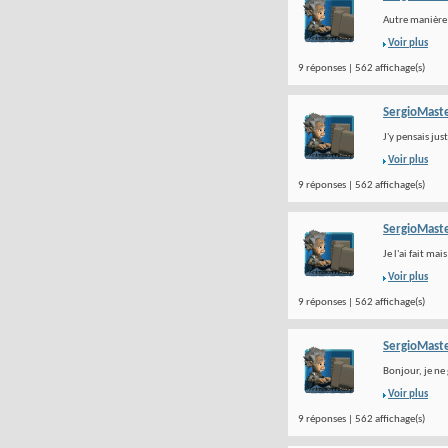
Autre manière 
Voir plus
9 réponses | 562 affichage(s)
SergioMast
J'y pensais ju
Voir plus
9 réponses | 562 affichage(s)
SergioMast
Je l'ai fait ma
Voir plus
9 réponses | 562 affichage(s)
SergioMast
Bonjour, je ne
Voir plus
9 réponses | 562 affichage(s)