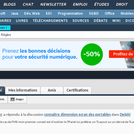
BLOGS
CHAT
NEWSLETTER
EMPLOI
ÉTUDES
DROIT
oft
Java
Dév. Web
EDI
Programmation
SGBD
Office
Mobiles
AIRES
LIVRES
TÉLÉCHARGEMENTS
SOURCES
DÉBATS
WIKI
DIC
ent !
Règles
hi
Mes informations
Amis
Certifications
Amis
Images
er
a répondu à la discussion
connaitre dimension ecran des portables
dans
Delphi
le cas de FMX mon premier conseil est d'oublier le TPanel lui préférer un TLayout ou un dérivé de TLa