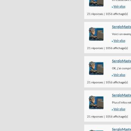
En travaillant 
Voir plus
21 réponses | 1056 affichage(s)
SergioMast
Voici un exempl
Voir plus
21 réponses | 1056 affichage(s)
SergioMast
OK, j'ai compri
Voir plus
21 réponses | 1056 affichage(s)
SergioMast
Plus d'infos n
Voir plus
21 réponses | 1056 affichage(s)
SergioMast