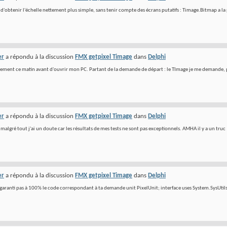
d'obtenir l'échelle nettement plus simple, sans tenir compte des écrans putatifs : Timage.Bitmap a l
er
a répondu à la discussion
FMX getpixel Timage
dans
Delphi
stement ce matin avant d'ouvrir mon PC. Partant de la demande de départ : le TImage je me demande, par 
er
a répondu à la discussion
FMX getpixel Timage
dans
Delphi
is malgré tout j'ai un doute car les résultats de mes tests ne sont pas exceptionnels. AMHA il y a un truc
er
a répondu à la discussion
FMX getpixel Timage
dans
Delphi
 garanti pas à 100% le code correspondant à ta demande unit PixelUnit; interface uses System.SysUtils