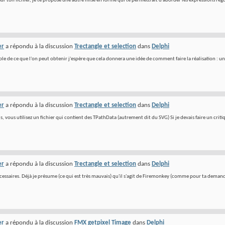
sur ton fichier, je te propose une autre mise en forme qui te permettrait d'aborder les expressions régul
er
a répondu à la discussion
Trectangle et selection
dans
Delphi
e de ce que l'on peut obtenir j'espère que cela donnera une idée de comment faire la réalisation : une 
er
a répondu à la discussion
Trectangle et selection
dans
Delphi
s, vous utilisez un fichier qui contient des TPathData (autrement dit du SVG) Si je devais faire un critiq
er
a répondu à la discussion
Trectangle et selection
dans
Delphi
écessaires. Déjà je présume (ce qui est très mauvais) qu'il s'agit de Firemonkey (comme pour ta demande 
er
a répondu à la discussion
FMX getpixel Timage
dans
Delphi