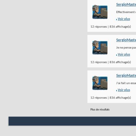
SergioMast
Effectivement 
Voir plus
12 réponses | 836 affichage(s)
SergioMast
Je ne pense pas
Voir plus
12 réponses | 836 affichage(s)
SergioMast
J'ai fait un es
Voir plus
12 réponses | 836 affichage(s)
Plus de résultats