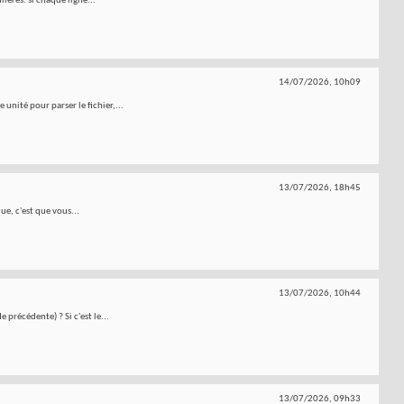
ières. si chaque ligne...
14/07/2026,
10h09
unité pour parser le fichier,...
13/07/2026,
18h45
ue, c'est que vous...
13/07/2026,
10h44
précédente) ? Si c'est le...
13/07/2026,
09h33