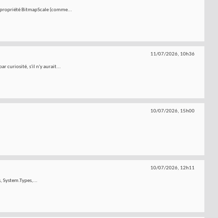
a propriété BitmapScale (comme...
11/07/2026,
10h36
curiosité, s'il n'y aurait...
10/07/2026,
15h00
10/07/2026,
12h11
, System.Types,...