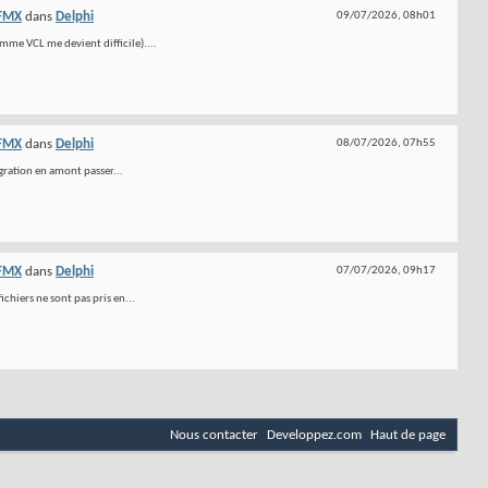
 FMX
dans
Delphi
09/07/2026,
08h01
amme VCL me devient difficile)....
 FMX
dans
Delphi
08/07/2026,
07h55
igration en amont passer...
 FMX
dans
Delphi
07/07/2026,
09h17
ichiers ne sont pas pris en...
Nous contacter
Developpez.com
Haut de page