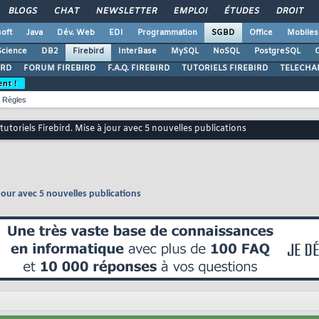
BLOGS
CHAT
NEWSLETTER
EMPLOI
ÉTUDES
DROIT
oft
Java
Dév. Web
EDI
Programmation
SGBD
Office
Mobiles
Science
DB2
Firebird
InterBase
MySQL
NoSQL
PostgreSQL
O
IRD
FORUM FIREBIRD
F.A.Q. FIREBIRD
TUTORIELS FIREBIRD
TELECHA
ent !
Règles
 tutoriels Firebird. Mise à jour avec 5 nouvelles publications
 jour avec 5 nouvelles publications