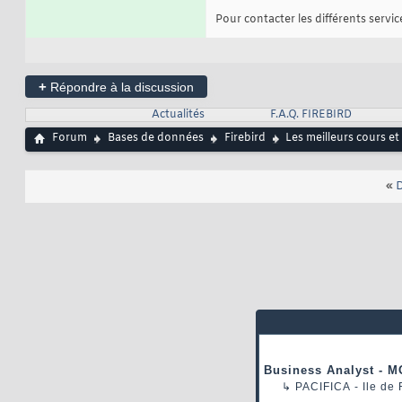
Pour contacter les différents services
+
Répondre à la discussion
Actualités
F.A.Q. FIREBIRD
Forum
Bases de données
Firebird
Les meilleurs cours et
«
D
Business Analyst - M
↳
PACIFICA
- Ile de