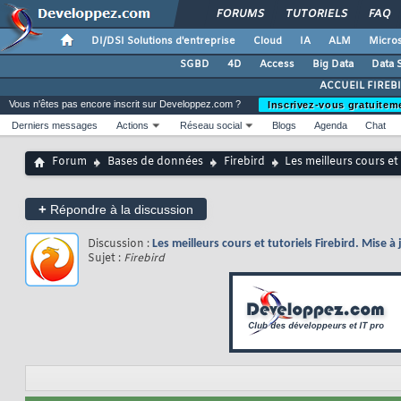
FORUMS
TUTORIELS
FAQ
DI/DSI Solutions d'entreprise
Cloud
IA
ALM
Micros
SGBD
4D
Access
Big Data
Data 
ACCUEIL FIREB
Vous n'êtes pas encore inscrit sur Developpez.com ?
Inscrivez-vous gratuitem
Derniers messages
Actions
Réseau social
Blogs
Agenda
Chat
Forum
Bases de données
Firebird
Les meilleurs cours et
+
Répondre à la discussion
Discussion :
Les meilleurs cours et tutoriels Firebird. Mise à
Sujet :
Firebird