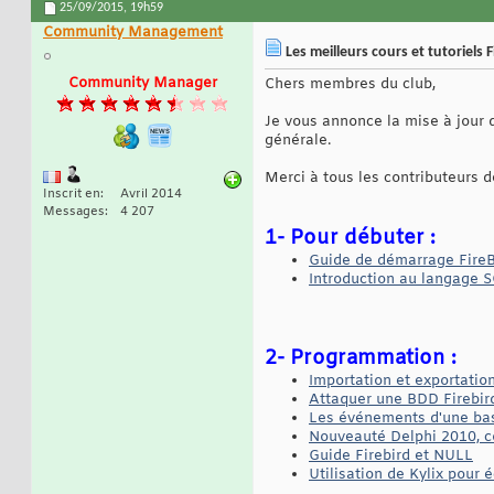
25/09/2015,
19h59
Community Management
Les meilleurs cours et tutoriels 
Community Manager
Chers membres du club,
Je vous annonce la mise à jour 
générale.
Merci à tous les contributeurs d
Inscrit en
Avril 2014
Messages
4 207
1- Pour débuter :
Guide de démarrage FireB
Introduction au langage 
2- Programmation :
Importation et exportatio
Attaquer une BDD Firebird
Les événements d'une bas
Nouveauté Delphi 2010, c
Guide Firebird et NULL
Utilisation de Kylix pour 