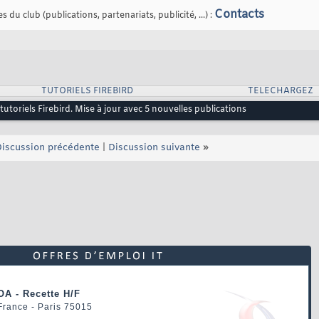
Contacts
 du club (publications, partenariats, publicité, ...) :
TUTORIELS FIREBIRD
TELECHARGEZ
 tutoriels Firebird. Mise à jour avec 5 nouvelles publications
iscussion précédente
|
Discussion suivante
»
OA - Recette H/F
 France - Paris 75015