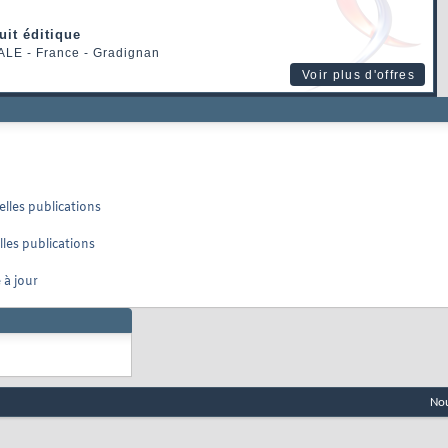
uit éditique
ALE
- France - Gradignan
Voir plus d'offres
elles publications
lles publications
 à jour
Nou