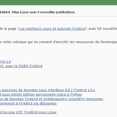
Firebird. Mise à jour avec 5 nouvelles publications
de la page "
Les meilleurs cours et tutoriels Firebird
", avec 05 nouvell
e cette rubrique qui ne cessent d'enrichir les ressources de Developp
ird 1.5
SQL avec le SGBD Firebird
n massives de données sous InterBase 6.0 / Firebird 1.5.x
 sous Delphi édition personnelle grâce à Python
e de données Firebird et middleware(s) orienté(s) messages
onnexion à FireBird via dbExpress
écrire une UDF FireBird sous Linux