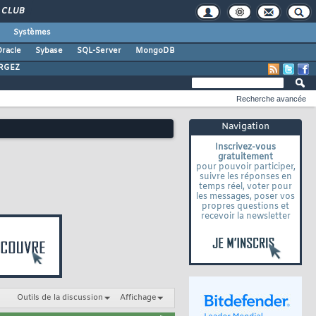
CLUB
Systèmes
racle
Sybase
SQL-Server
MongoDB
RGEZ
Recherche avancée
Navigation
Inscrivez-vous
gratuitement
pour pouvoir participer,
suivre les réponses en
temps réel, voter pour
les messages, poser vos
propres questions et
recevoir la newsletter
Outils de la discussion
Affichage