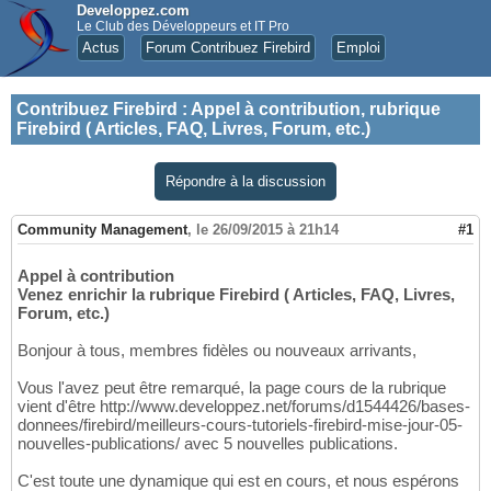
Developpez.com
Le Club des Développeurs et IT Pro
Actus
Forum Contribuez Firebird
Emploi
Contribuez Firebird
:
Appel à contribution, rubrique
Firebird ( Articles, FAQ, Livres, Forum, etc.)
Répondre à la discussion
Community Management
,
le 26/09/2015 à 21h14
#1
Appel à contribution
Venez enrichir la rubrique Firebird ( Articles, FAQ, Livres,
Forum, etc.)
Bonjour à tous, membres fidèles ou nouveaux arrivants,
Vous l'avez peut être remarqué, la page cours de la rubrique
vient d'être http://www.developpez.net/forums/d1544426/bases-
donnees/firebird/meilleurs-cours-tutoriels-firebird-mise-jour-05-
nouvelles-publications/ avec 5 nouvelles publications.
C'est toute une dynamique qui est en cours, et nous espérons