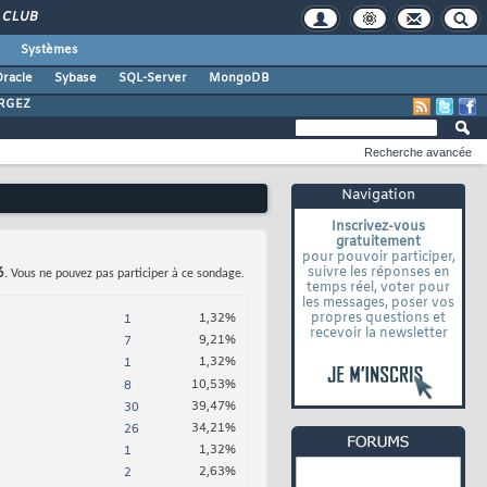
CLUB
Systèmes
racle
Sybase
SQL-Server
MongoDB
RGEZ
Recherche avancée
Navigation
Inscrivez-vous
gratuitement
pour pouvoir participer,
suivre les réponses en
6
. Vous ne pouvez pas participer à ce sondage.
temps réel, voter pour
les messages, poser vos
propres questions et
1,32%
1
recevoir la newsletter
9,21%
7
1,32%
1
10,53%
8
39,47%
30
34,21%
26
1,32%
1
2,63%
2