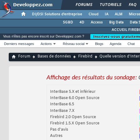
FORUMS
TUTORIELS
FAQ
DI/DSI Solutions d'entreprise
Cloud
IA
ALM
Micros
SGBD
4D
Access
Big Data
Data 
ACCUEIL FIREB
Vous n'êtes pas encore inscrit sur Developpez.com ?
Inscrivez-vous gratuitem
Derniers messages
Actions
Réseau social
Blogs
Agenda
Chat
Forum
Bases de données
Firebird
Quelle version d'Inter
Affichage des résultats du sondage:
InterBase 5.X et inférieur
InterBase 6.0 Open Source
InterBase 6.5
InterBase 7.X
Firebird 2.0 Open Source
Firebird 1.5.X Open Source
Pas d'avis
Autres