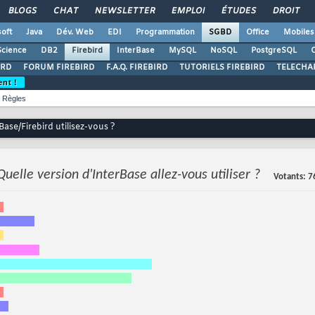
BLOGS
CHAT
NEWSLETTER
EMPLOI
ÉTUDES
DROIT
oft
Java
Dév. Web
EDI
Programmation
SGBD
Office
Mobiles
Science
DB2
Firebird
InterBase
MySQL
NoSQL
PostgreSQL
O
IRD
FORUM FIREBIRD
F.A.Q. FIREBIRD
TUTORIELS FIREBIRD
TELECHA
ent !
Règles
Base/Firebird utilisez-vous ?
Quelle version d'InterBase allez-vous utiliser ?
Votants
7