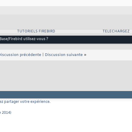
TUTORIELS FIREBIRD
TELECHARGEZ
Base/Firebird utilisez-vous ?
iscussion précédente
|
Discussion suivante
»
ez partager votre expérience.
e 2014)