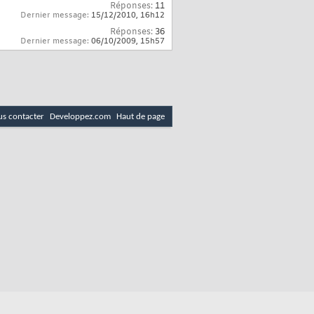
Réponses:
11
Dernier message:
15/12/2010,
16h12
Réponses:
36
Dernier message:
06/10/2009,
15h57
s contacter
Developpez.com
Haut de page