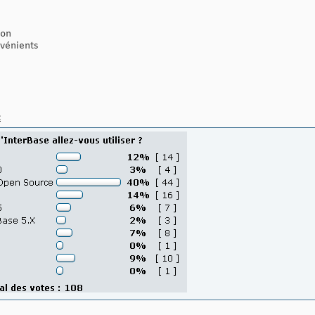
ion
nvénients
: