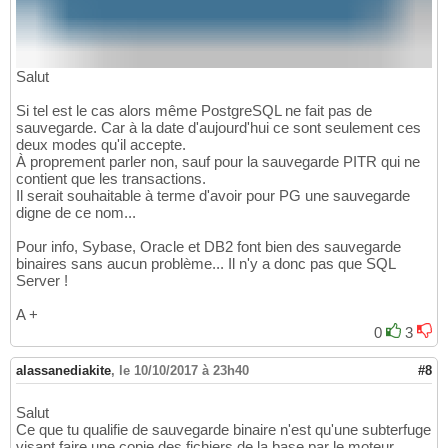
Salut
Si tel est le cas alors même PostgreSQL ne fait pas de
sauvegarde. Car à la date d'aujourd'hui ce sont seulement ces
deux modes qu'il accepte.
À proprement parler non, sauf pour la sauvegarde PITR qui ne
contient que les transactions.
Il serait souhaitable à terme d'avoir pour PG une sauvegarde
digne de ce nom...
Pour info, Sybase, Oracle et DB2 font bien des sauvegarde
binaires sans aucun problème... Il n'y a donc pas que SQL
Server !
A +
0
3
alassanediakite
,
le 10/10/2017 à 23h40
#8
Salut
Ce que tu qualifie de sauvegarde binaire n'est qu'une subterfuge
visant faire une copie des fichiers de la base par le moteur.