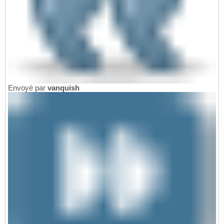
Envoyé par
vanquish