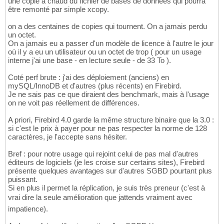
une copie à chaud du fichier de bases de données qui pourra
être remonté par simple xcopy.
on a des centaines de copies qui tournent. On a jamais perdu
un octet.
On a jamais eu a passer d'un modèle de licence à l'autre le jour
où il y a eu un utilisateur ou un octet de trop ( pour un usage
interne j'ai une base - en lecture seule - de 33 To ).
Coté perf brute : j'ai des déploiement (anciens) en
mySQL/InnoDB et d'autres (plus récents) en Firebird.
Je ne sais pas ce que diraient des benchmark, mais à l'usage
on ne voit pas réellement de différences.
A priori, Firebird 4.0 garde la même structure binaire que la 3.0 :
si c'est le prix à payer pour ne pas respecter la norme de 128
caractères, je l'accepte sans hésiter.
Bref : pour notre usage qui rejoint celui de pas mal d'autres
éditeurs de logiciels (je les croise sur certains sites), Firebird
présente quelques avantages sur d'autres SGBD pourtant plus
puissant.
Si en plus il permet la réplication, je suis très preneur (c'est à
vrai dire la seule amélioration que jattends vraiment avec
impatience).