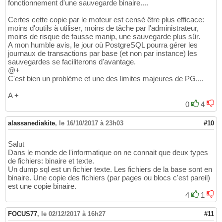
fonctionnement d'une sauvegarde binaire....
Certes cette copie par le moteur est censé être plus efficace:
moins d'outils à utiliser, moins de tâche par l'administrateur,
moins de risque de fausse manip, une sauvegarde plus sûr.
A mon humble avis, le jour où PostgreSQL pourra gérer les
journaux de transactions par base (et non par instance) les
sauvegardes se faciliterons d'avantage.
@+
C'est bien un problème et une des limites majeures de PG....
A +
0
4
alassanediakite
,
le 16/10/2017 à 23h03
#10
Salut
Dans le monde de l'informatique on ne connait que deux types
de fichiers: binaire et texte.
Un dump sql est un fichier texte. Les fichiers de la base sont en
binaire. Une copie des fichiers (par pages ou blocs c'est pareil)
est une copie binaire.
4
1
FOCUS77
,
le 02/12/2017 à 16h27
#11