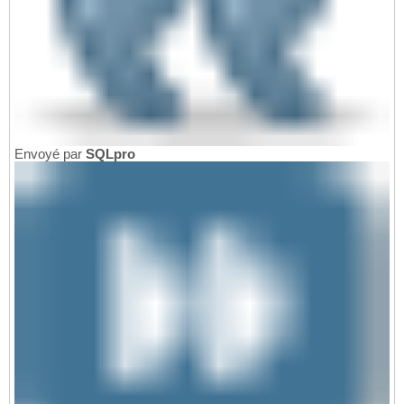
Envoyé par
SQLpro