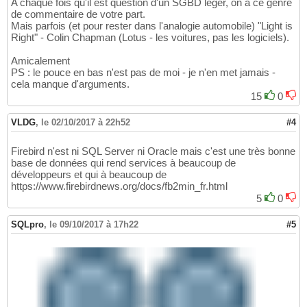
A chaque fois qu'il est question d'un SGBD léger, on a ce genre
de commentaire de votre part.
Mais parfois (et pour rester dans l'analogie automobile) "Light is
Right" - Colin Chapman (Lotus - les voitures, pas les logiciels).
Amicalement
PS : le pouce en bas n'est pas de moi - je n'en met jamais -
cela manque d'arguments.
15
0
VLDG
,
le 02/10/2017 à 22h52
#4
Firebird n'est ni SQL Server ni Oracle mais c'est une très bonne
base de données qui rend services à beaucoup de
développeurs et qui à beaucoup de
https://www.firebirdnews.org/docs/fb2min_fr.html
5
0
SQLpro
,
le 09/10/2017 à 17h22
#5