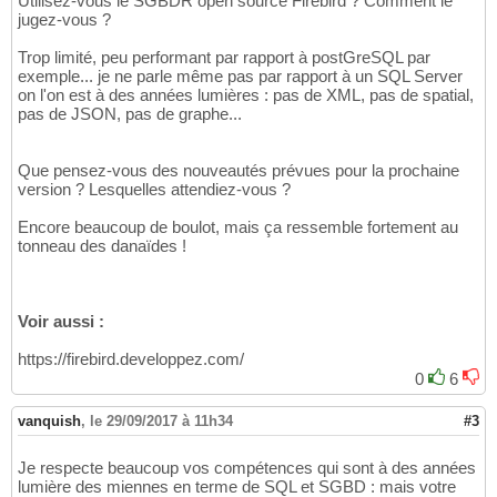
Utilisez-vous le SGBDR open source Firebird ? Comment le
jugez-vous ?
Trop limité, peu performant par rapport à postGreSQL par
exemple... je ne parle même pas par rapport à un SQL Server
on l'on est à des années lumières : pas de XML, pas de spatial,
pas de JSON, pas de graphe...
Que pensez-vous des nouveautés prévues pour la prochaine
version ? Lesquelles attendiez-vous ?
Encore beaucoup de boulot, mais ça ressemble fortement au
tonneau des danaïdes !
Voir aussi :
https://firebird.developpez.com/
0
6
vanquish
,
le 29/09/2017 à 11h34
#3
Je respecte beaucoup vos compétences qui sont à des années
lumière des miennes en terme de SQL et SGBD : mais votre