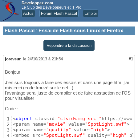
Developpez.com
Le Club des Développeurs et IT Pro
Actus
Forum Flash Pascal
Emploi
Flash Pascal
:
Essai de Flash sous Linux et Firefox
Répondre à la discussion
joreveur
,
le 24/10/2013 à 21h54
#1
Bonjour
J'en suis toujours à faire des essais et dans une page html j'ai
mis ceci (code trouvé sur le net...)
l'avantage serai juste de compiler et de faire abstaction de l'OS
pour visualiser
Code :
<
object
 classid=
"clsid<img src="
https:
//www.d
1
<param name=
"movie"
 value=
"SpotLight.swf"
>

2
<param name=
"quality"
 value=
"high"
>

3
<embed src=
"SpotLight.swf"
 quality=
"high"
 plu
4