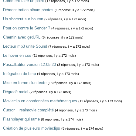
Comment faire un point
(17 réponses, il y a 172 mois)
Démonstration album photos
(1 réponse, il y a 172 mois)
Un shortcut sur bouton
(2 réponses, il y a 172 mois)
Pour on contre le Sender ?
(4 réponses, il y a 172 mois)
Chemin avec getURL
(6 réponses, il y a 172 mois)
Lecteur mp3 unité Sound
(7 réponses, il y a 172 mois)
Le hover en css
(11 réponses, il y a 172 mois)
PascalEditor version 12.05.20
(3 réponses, il y a 173 mois)
Intégration de bmp
(4 réponses, il y a 173 mois)
Mise en forme d'un texte
(13 réponses, il y a 173 mois)
Dégradé radial
(2 réponses, il y a 173 mois)
Movieclip en coordonnées mathématiques
(12 réponses, il y a 173 mois)
Cursor + realmovie complété
(4 réponses, il y a 173 mois)
Flashplayer qui rame
(8 réponses, il y a 174 mois)
Création de plusieurs movieclips
(5 réponses, il y a 174 mois)