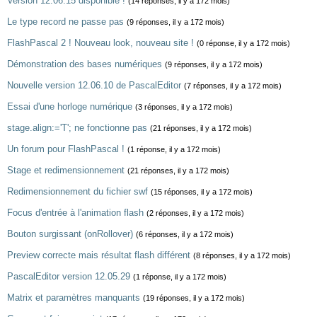
Version 12.06.15 disponible !
(14 réponses, il y a 172 mois)
Le type record ne passe pas
(9 réponses, il y a 172 mois)
FlashPascal 2 ! Nouveau look, nouveau site !
(0 réponse, il y a 172 mois)
Démonstration des bases numériques
(9 réponses, il y a 172 mois)
Nouvelle version 12.06.10 de PascalEditor
(7 réponses, il y a 172 mois)
Essai d'une horloge numérique
(3 réponses, il y a 172 mois)
stage.align:='T'; ne fonctionne pas
(21 réponses, il y a 172 mois)
Un forum pour FlashPascal !
(1 réponse, il y a 172 mois)
Stage et redimensionnement
(21 réponses, il y a 172 mois)
Redimensionnement du fichier swf
(15 réponses, il y a 172 mois)
Focus d'entrée à l'animation flash
(2 réponses, il y a 172 mois)
Bouton surgissant (onRollover)
(6 réponses, il y a 172 mois)
Preview correcte mais résultat flash différent
(8 réponses, il y a 172 mois)
PascalEditor version 12.05.29
(1 réponse, il y a 172 mois)
Matrix et paramètres manquants
(19 réponses, il y a 172 mois)