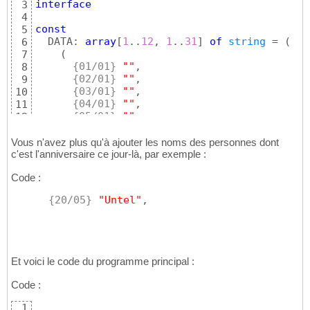
interface
3
4
const
5
  DATA: 
array
[
1
..
12
, 
1
..
31
]
of
string
 = 
(
6
(
7
{01/01}
""
,

8
{02/01}
""
,

9
{03/01}
""
,

10
{04/01}
""
,

11
{05/01}
""
,

12
{06/01}
""
,

13
{07/01}
""
,

14
Vous n'avez plus qu'à ajouter les noms des personnes dont
{08/01}
""
,

c'est l'anniversaire ce jour-là, par exemple :
15
{09/01}
""
,

16
Code :
{10/01}
""
,

17
{11/01}
""
,

18
{20/05}
"Untel"
,
{12/01}
""
,

19
{13/01}
""
,

20
{14/01}
""
,

21
{15/01}
""
,

22
{16/01}
""
,

23
Et voici le code du programme principal :
{17/01}
""
,

24
{18/01}
""
,

25
Code :
{19/01}
""
,

26
{20/01}
""
,

27
1