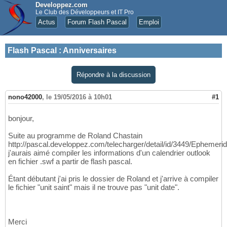
Developpez.com
Le Club des Développeurs et IT Pro
Actus
Forum Flash Pascal
Emploi
Flash Pascal
:
Anniversaires
Répondre à la discussion
nono42000
,
le 19/05/2016 à 10h01
#1
bonjour,
Suite au programme de Roland Chastain
http://pascal.developpez.com/telecharger/detail/id/3449/Ephemerid
j'aurais aimé compiler les informations d'un calendrier outlook
en fichier .swf a partir de flash pascal.
Étant débutant j'ai pris le dossier de Roland et j'arrive à compiler
le fichier "unit saint" mais il ne trouve pas "unit date".
Merci