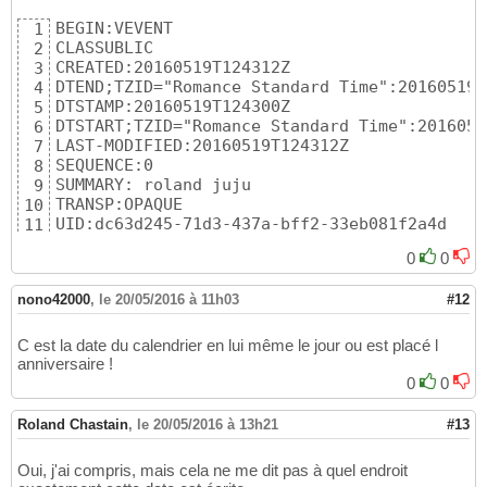
BEGIN:VEVENT

1
CLASSUBLIC

2
CREATED:20160519T124312Z

3
DTEND;TZID="Romance Standard Time":20160519T
4
DTSTAMP:20160519T124300Z

5
DTSTART;TZID="Romance Standard Time":2016051
6
LAST-MODIFIED:20160519T124312Z

7
SEQUENCE:0

8
SUMMARY: roland juju

9
TRANSP:OPAQUE

10
UID:dc63d245-71d3-437a-bff2-33eb081f2a4d

11
X-MICROSOFT-CDO-BUSYSTATUS:BUSY

12
0
0
END:VEVENT
13
nono42000
,
le 20/05/2016 à 11h03
#12
C est la date du calendrier en lui même le jour ou est placé l
anniversaire !
0
0
Roland Chastain
,
le 20/05/2016 à 13h21
#13
Oui, j'ai compris, mais cela ne me dit pas à quel endroit