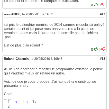
Le calendrier me semble complexe d'utilisation.
0
0
nono42000
,
le 20/05/2016 à 14h31
#17
j'ai pris le calendrier nominis de 2014 comme modele j'ai enlevé
certains saint et j'ai posé mes anniversaires a la place de
certaines dates mais l'extracteur ne compile pas de fichiers
.pas.
Est ce plus clair roland ?
0
0
Roland Chastain
,
le 20/05/2016 à 16h48
#18
Au lieu de chercher à modifier le programme existant, je pense
qu'il vaudrait mieux en refaire un autre.
Voici ce que je vous propose. J'ai fabriqué une unité qui se
présente ainsi :
Code :
unit
 Unit1;

1
2