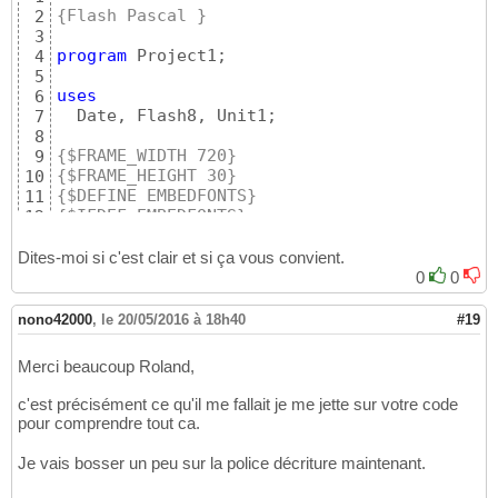
{21/01}
""
,

28
{Flash Pascal }
2
{22/01}
""
,

29
3
{23/01}
""
,

30
program
 Project1;

4
{24/01}
""
,

31
5
{25/01}
""
,

32
uses
6
{26/01}
""
,

33
  Date, Flash8, Unit1;

7
{27/01}
""
,

34
8
{28/01}
""
,

35
{$FRAME_WIDTH 720}
9
{29/01}
""
,

36
{$FRAME_HEIGHT 30}
10
{30/01}
""
,

37
{$DEFINE EMBEDFONTS}
11
{31/01}
""
38
{$IFDEF EMBEDFONTS}
12
)
,
39
{$FONT police 'Verdana'}
13
{$ENDIF}
14
Dites-moi si c'est clair et si ça vous convient.
15
0
0
var
16
  t: TextField;

17
nono42000
,
le 20/05/2016 à 18h40
#19
  f: TextFormat;

18
  month, day: 
integer
;

19
Merci beaucoup Roland,
20
begin
21
c'est précisément ce qu'il me fallait je me jette sur votre code
with
TDate
.Create 
do
22
pour comprendre tout ca.
begin
23
    month := GetMonth + 
1
;

24
Je vais bosser un peu sur la police décriture maintenant.
    day := GetDate;

25
end
;

26