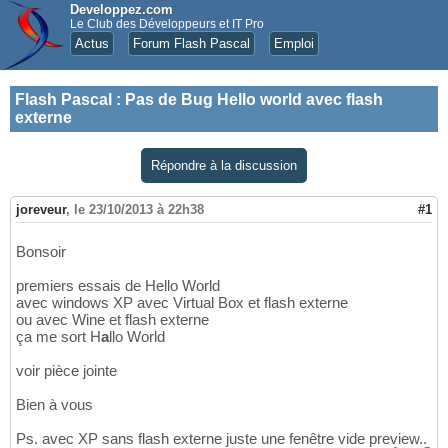
Developpez.com
Le Club des Développeurs et IT Pro
Actus
Forum Flash Pascal
Emploi
Flash Pascal
:
Pas de Bug Hello world avec flash
externe
Répondre à la discussion
joreveur
,
le 23/10/2013 à 22h38
#1
Bonsoir
premiers essais de Hello World
avec windows XP avec Virtual Box et flash externe
ou avec Wine et flash externe
ça me sort H
a
llo World
voir pièce jointe
Bien à vous
Ps. avec XP sans flash externe juste une fenêtre vide preview..