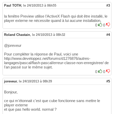
Paul TOTH
,
le 24/10/2013 à 06h55
#3
la fenêtre Preview utilise l'ActiveX Flash qui doit être installé, le
player externe ne nécessite quand à lui aucune installation.
0
0
Roland Chastain
,
le 24/10/2013 à 08h32
#4
@joreveur
Pour compléter la réponse de Paul, voici une
http://www.developpez.net/forums/d1276876/autres-
langages/pascal/flash-pascal/erreur-classe-non-enregistree/ de
l'an passé sur le même sujet.
0
0
joreveur
,
le 24/10/2013 à 08h39
#5
Bonjour,
ce qui m'étonnait c'est que cube fonctionne sans mettre le
player externe
et que pas hello world. normal ?