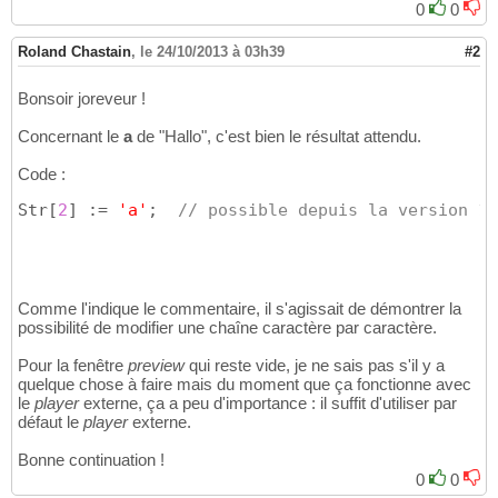
0
0
Roland Chastain
,
le 24/10/2013 à 03h39
#2
Bonsoir joreveur !
Concernant le
a
de "Hallo", c'est bien le résultat attendu.
Code :
Str
[
2
]
 := 
'a'
;  
// possible depuis la version 13
Comme l'indique le commentaire, il s'agissait de démontrer la
possibilité de modifier une chaîne caractère par caractère.
Pour la fenêtre
preview
qui reste vide, je ne sais pas s'il y a
quelque chose à faire mais du moment que ça fonctionne avec
le
player
externe, ça a peu d'importance : il suffit d'utiliser par
défaut le
player
externe.
Bonne continuation !
0
0