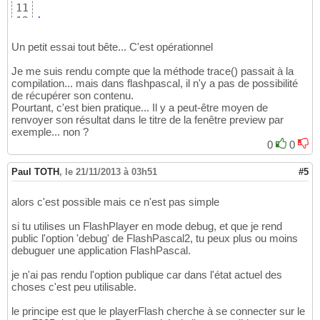
11
type
12
 TClassAncetre=
class
(
movieclip
)
13
procedure
 draw;
virtual
;
abstract
;

14
Un petit essai tout bête... C'est opérationnel
end
;

15
Je me suis rendu compte que la méthode trace() passait à la
16
compilation... mais dans flashpascal, il n'y a pas de possibilité
 TClassFille=
class
(
TClassAncetre
)
17
de récupérer son contenu.
procedure
 draw;
override
;

18
Pourtant, c'est bien pratique... Il y a peut-être moyen de
end
;

19
renvoyer son résultat dans le titre de la fenêtre preview par
20
exemple... non ?
21
0
0
procedure
22
begin
23
Paul TOTH
,
le 21/11/2013 à 03h51
#5
 beginFill
(
$ff0000
)
;

24
 lineto
(
100
,
0
)
;

25
 lineto
(
100
,
100
)
;

26
alors c'est possible mais ce n'est pas simple
 lineto
(
0
,
100
)
27
end
;

si tu utilises un FlashPlayer en mode debug, et que je rend
28
public l'option 'debug' de FlashPascal2, tu peux plus ou moins
29
debuguer une application FlashPascal.
var
 mc:TClassFille;

30
31
je n'ai pas rendu l'option publique car dans l'état actuel des
begin
32
choses c'est peu utilisable.
 mc:=TClassFille.Create
(
_root,
'essai_abstrac
33
34
le principe est que le playerFlash cherche à se connecter sur le
with
 mc 
do
35