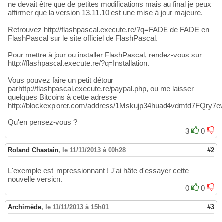
ne devait être que de petites modifications mais au final je peux
affirmer que la version 13.11.10 est une mise à jour majeure.
Retrouvez http://flashpascal.execute.re/?q=FADE de FADE en
FlashPascal sur le site officiel de FlashPascal.
Pour mettre à jour ou installer FlashPascal, rendez-vous sur
http://flashpascal.execute.re/?q=Installation.
Vous pouvez faire un petit détour
parhttp://flashpascal.execute.re/paypal.php, ou me laisser
quelques Bitcoins à cette adresse
http://blockexplorer.com/address/1Mskujp34huad4vdmtd7FQr
Qu'en pensez-vous ?
3
0
Roland Chastain
,
le 11/11/2013 à 00h28
#2
L'exemple est impressionnant ! J'ai hâte d'essayer cette
nouvelle version.
0
0
Archimède
,
le 11/11/2013 à 15h01
#3