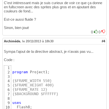
C'est intéressant mais je suis curieux de voir ce que ça donne
en fullscreen avec des sprites plus gros et en ajoutant des
couleurs de fond...
Est-ce aussi fluide ?
Sinon, bien joué
0
0
Archimède
,
le 20/11/2013 à 18h30
#4
Sympa l'ajout de la directive abstract, je n'avais pas vu...
Code :
1
program
 Project1;

2
3
{$FRAME_WIDTH 550}
4
{$FRAME_HEIGHT 400}
5
{$FRAME_RATE 12}
6
{$BACKGROUND $FFFFFF}
7
8
uses
9
  Flash8;

10