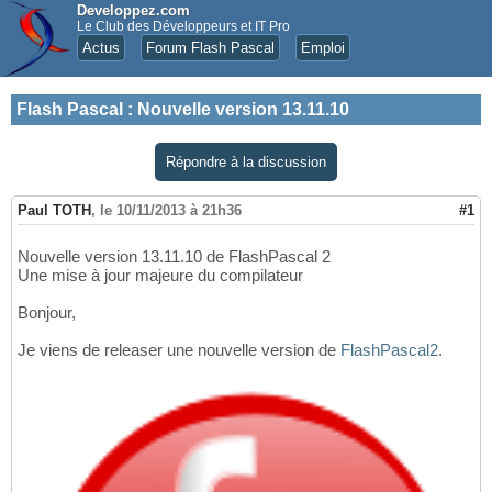
Developpez.com
Le Club des Développeurs et IT Pro
Actus
Forum Flash Pascal
Emploi
Flash Pascal
:
Nouvelle version 13.11.10
Répondre à la discussion
Paul TOTH
,
le 10/11/2013 à 21h36
#1
Nouvelle version 13.11.10 de FlashPascal 2
Une mise à jour majeure du compilateur
Bonjour,
Je viens de releaser une nouvelle version de
FlashPascal2
.