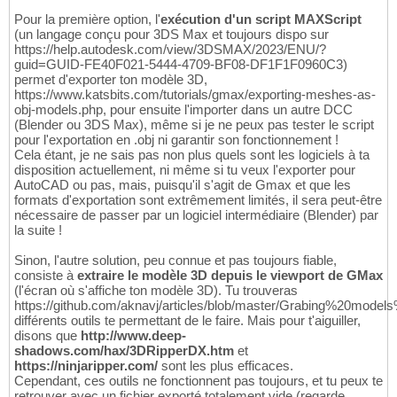
Pour la première option, l'
exécution d'un script MAXScript
(un langage conçu pour 3DS Max et toujours dispo sur
https://help.autodesk.com/view/3DSMAX/2023/ENU/?
guid=GUID-FE40F021-5444-4709-BF08-DF1F1F0960C3)
permet d'exporter ton modèle 3D,
https://www.katsbits.com/tutorials/gmax/exporting-meshes-as-
obj-models.php, pour ensuite l'importer dans un autre DCC
(Blender ou 3DS Max), même si je ne peux pas tester le script
pour l'exportation en .obj ni garantir son fonctionnement !
Cela étant, je ne sais pas non plus quels sont les logiciels à ta
disposition actuellement, ni même si tu veux l'exporter pour
AutoCAD ou pas, mais, puisqu'il s'agit de Gmax et que les
formats d'exportation sont extrêmement limités, il sera peut-être
nécessaire de passer par un logiciel intermédiaire (Blender) par
la suite !
Sinon, l'autre solution, peu connue et pas toujours fiable,
consiste à
extraire le modèle 3D depuis le viewport de GMax
(l'écran où s'affiche ton modèle 3D). Tu trouveras
https://github.com/aknavj/articles/blob/master/Grabing%20m
différents outils te permettant de le faire. Mais pour t'aiguiller,
disons que
http://www.deep-
shadows.com/hax/3DRipperDX.htm
et
https://ninjaripper.com/
sont les plus efficaces.
Cependant, ces outils ne fonctionnent pas toujours, et tu peux te
retrouver avec un fichier exporté totalement vide (regarde