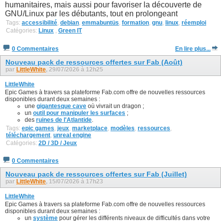
humanitaires, mais aussi pour favoriser la découverte de
GNU/Linux par les débutants, tout en prolongeant
Tags:
accessibilité
,
debian
,
emmabuntüs
,
formation
,
gnu
,
linux
,
réemploi
Catégories:
Linux
,
Green IT
0 Commentaires
En lire plus...
Nouveau pack de ressources offertes sur Fab (Août)
par
LittleWhite
, 29/07/2026 à 12h25
LittleWhite
Epic Games à travers sa plateforme Fab.com offre de nouvelles ressources
disponibles durant deux semaines :
une
gigantesque cave
où vivrait un dragon ;
un
outil pour manipuler les surfaces
;
des
ruines de l'Atlantide
.
Tags:
epic games
,
jeux
,
marketplace
,
modèles
,
ressources
,
téléchargement
,
unreal engine
Catégories:
2D / 3D / Jeux
0 Commentaires
Nouveau pack de ressources offertes sur Fab (Juillet)
par
LittleWhite
, 15/07/2026 à 17h23
LittleWhite
Epic Games à travers sa plateforme Fab.com offre de nouvelles ressources
disponibles durant deux semaines :
un
système
pour gérer les différents niveaux de difficultés dans votre