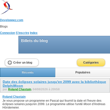
Developpez.com
Blogs
Connexion
S'inscrire
Index
Billets du blog
Créer un blog
Catégories
Récents
Populaires
Date des éclipses solaires jusqu'en 2099 avec la bibliothèque
DelphiMoon
par
Roland Chastain
, 04/08/2026 à 20h58
Roland Chastain
Je vous propose un programme en Pascal qui fournit la date et l'heure des
éclipses solaires jusqu'en 2099. Le programme utilise l'unité
Moon
d'Andreas
Hörstemeier.