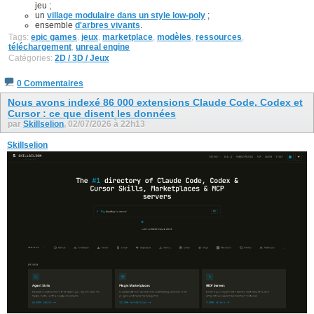
jeu ;
un
village modulaire dans un style low-poly
;
ensemble
d'arbres vivants
.
Tags:
epic games
,
jeux
,
marketplace
,
modèles
,
ressources
,
téléchargement
,
unreal engine
Catégories:
2D / 3D / Jeux
0 Commentaires
Nous avons indexé 86 000 extensions Claude Code, Codex et
Cursor : ce que disent les données
par
Skillselion
, 02/07/2026 à 22h13
Skillselion