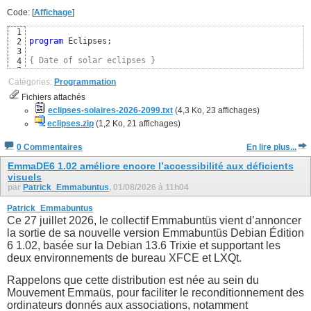
Code: [
Affichage
]
1
program
 Eclipses;

2
3
{ Date of solar eclipses }
4
5
uses
6
Catégories:
Programmation
  SysUtils, Classes,

7
Fichiers attachés
  Moon; 
{ https://github.com/wp-xyz/delphimoon }
8
9
eclipses-solaires-2026-2099.txt
(4,3 Ko, 23 affichages)
const
10
eclipses.zip
(1,2 Ko, 21 affichages)
  CSolarEclipse = 
TRUE
; 
{ Uniquement les éclipses solaires
11
12
0 Commentaires
En lire plus...
{$DEFINE FRENCH}
13
{$IFDEF FRENCH}
14
EmmaDE6 1.02 améliore encore l’accessibilité aux déficients
visuels
par
Patrick_Emmabuntus
, 01/08/2026 à 11h04
Patrick_Emmabuntus
Ce 27 juillet 2026, le collectif Emmabuntüs vient d’annoncer
la sortie de sa nouvelle version Emmabuntüs Debian Édition
6 1.02, basée sur la Debian 13.6 Trixie et supportant les
deux environnements de bureau XFCE et LXQt.
Rappelons que cette distribution est née au sein du
Mouvement Emmaüs, pour faciliter le reconditionnement des
ordinateurs donnés aux associations, notamment