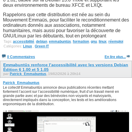
deux environnements de bureau XFCE et LXQt.
Rappelons que cette distribution est née au sein du
Mouvement Emmaüs, pour faciliter le reconditionnement des
ordinateurs donnés aux associations, notamment
humanitaires, mais aussi pour favoriser la découverte de
GNU/Linux par les débutants, tout en prolongeant
Tags:
accessibilité
,
debian
,
emmabuntüs
,
formation
,
gnu
,
linux
,
réemploi
Catégories:
Linux
,
Green IT
0 Commentaires
En lire plus...
Emmabuntüs renforce l’accessibilité avec les versions Debian
Édition 6 1.00 et 5 1.05
par
Patrick_Emmabuntus
, 19/02/2026 à 20h14
Patrick_Emmabuntus
Le collectif Emmabuntüs annonce deux publications récentes mettant
fortement l’accent sur l’accessibilité numérique, fruit d’un travail mené en
grande partie avec et par des bénévoles non-voyants et malvoyants,
directement impliqués dans la conception, les tests et les améliorations
ergonomiques de la distribution.