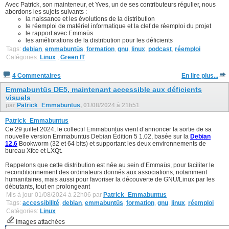
Avec Patrick, son mainteneur, et Yves, un de ses contributeurs régulier, nous
abordons les sujets suivants :
la naissance et les évolutions de la distribution
le réemploi de matériel informatique et la clef de réemploi du projet
le rapport avec Emmaüs
les améliorations de la distribution pour les déficients
Tags:
debian
,
emmabuntüs
,
formation
,
gnu
,
linux
,
podcast
,
réemploi
Catégories:
Linux
,
Green IT
4 Commentaires
En lire plus...
Emmabuntüs DE5, maintenant accessible aux déficients
visuels
par
Patrick_Emmabuntus
, 01/08/2024 à 21h51
Patrick_Emmabuntus
Ce 29 juillet 2024, le collectif Emmabuntüs vient d’annoncer la sortie de sa
nouvelle version Emmabuntüs Debian Édition 5 1.02, basée sur la
Debian
12.6
Bookworm (32 et 64 bits) et supportant les deux environnements de
bureau Xfce et LXQt.
Rappelons que cette distribution est née au sein d’Emmaüs, pour faciliter le
reconditionnement des ordinateurs donnés aux associations, notamment
humanitaires, mais aussi pour favoriser la découverte de GNU/Linux par les
débutants, tout en prolongeant
Mis à jour 01/08/2024 à 22h06 par
Patrick_Emmabuntus
Tags:
accessibilité
,
debian
,
emmabuntüs
,
formation
,
gnu
,
linux
,
réemploi
Catégories:
Linux
Images attachées