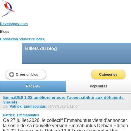
Developpez.com
Blogs
Connexion
S'inscrire
Index
Billets du blog
Créer un blog
Catégories
Récents
Populaires
EmmaDE6 1.02 améliore encore l’accessibilité aux déficients
visuels
par
Patrick_Emmabuntus
, 01/08/2026 à 11h04
Patrick_Emmabuntus
Ce 27 juillet 2026, le collectif Emmabuntüs vient d’annoncer
la sortie de sa nouvelle version Emmabuntüs Debian Édition
6 1.02, basée sur la Debian 13.6 Trixie et supportant les