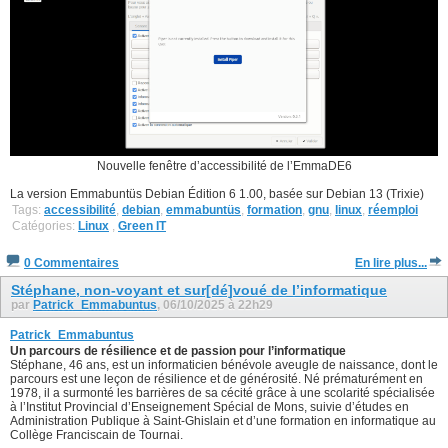
Nouvelle fenêtre d’accessibilité de l’EmmaDE6
La version Emmabuntüs Debian Édition 6 1.00, basée sur Debian 13 (Trixie)
Tags:
accessibilité
,
debian
,
emmabuntüs
,
formation
,
gnu
,
linux
,
réemploi
Catégories:
Linux
,
Green IT
0 Commentaires
En lire plus...
Stéphane, non-voyant et sur[dé]voué de l’informatique
par
Patrick_Emmabuntus
, 06/10/2025 à 22h29
Patrick_Emmabuntus
Un parcours de résilience et de passion pour l’informatique
Stéphane, 46 ans, est un informaticien bénévole aveugle de naissance, dont le
parcours est une leçon de résilience et de générosité. Né prématurément en
1978, il a surmonté les barrières de sa cécité grâce à une scolarité spécialisée
à l’Institut Provincial d’Enseignement Spécial de Mons, suivie d’études en
Administration Publique à Saint-Ghislain et d’une formation en informatique au
Collège Franciscain de Tournai.