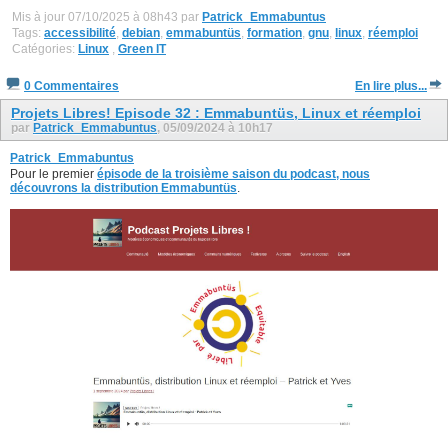
Mis à jour 07/10/2025 à 08h43 par
Patrick_Emmabuntus
Tags:
accessibilité
,
debian
,
emmabuntüs
,
formation
,
gnu
,
linux
,
réemploi
Catégories:
Linux
,
Green IT
0 Commentaires
En lire plus...
Projets Libres! Episode 32 : Emmabuntüs, Linux et réemploi
par
Patrick_Emmabuntus
, 05/09/2024 à 10h17
Patrick_Emmabuntus
Pour le premier
épisode de la troisième saison du podcast, nous
découvrons la distribution Emmabuntüs
.