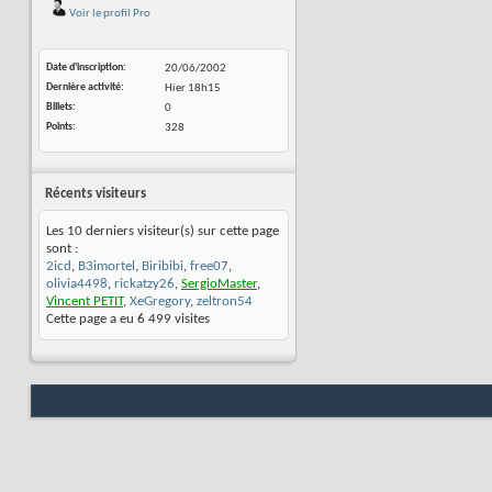
Voir le profil Pro
Date d'inscription
20/06/2002
Dernière activité
Hier
18h15
Billets
0
Points
328
Récents visiteurs
Les 10 derniers visiteur(s) sur cette page
sont :
2icd
,
B3imortel
,
Biribibi
,
free07
,
olivia4498
,
rickatzy26
,
SergioMaster
,
Vincent PETIT
,
XeGregory
,
zeltron54
Cette page a eu
6 499
visites