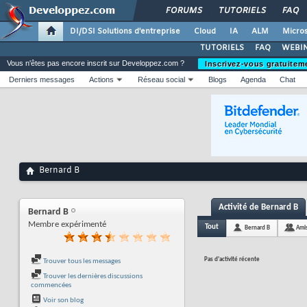
FORUMS
TUTORIELS
FAQ
DI/DSI Solutions d'entreprise
Cloud
IA
ALM
Micros
TUTORIELS
FAQ
WEBIN
Vous n'êtes pas encore inscrit sur Developpez.com ?
Inscrivez-vous gratuitem
Derniers messages
Actions
Réseau social
Blogs
Agenda
Chat
Bernard B
Activité de Bernard B
Bernard B
Membre expérimenté
Tout
Bernard B
Ami
Pas d'activité récente
Trouver tous les messages
Trouver les dernières discussions
commencées
Voir son blog