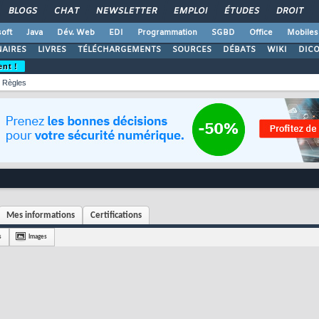
BLOGS
CHAT
NEWSLETTER
EMPLOI
ÉTUDES
DROIT
oft
Java
Dév. Web
EDI
Programmation
SGBD
Office
Mobiles
AIRES
LIVRES
TÉLÉCHARGEMENTS
SOURCES
DÉBATS
WIKI
DIC
ent !
Règles
Mes informations
Certifications
s
Images