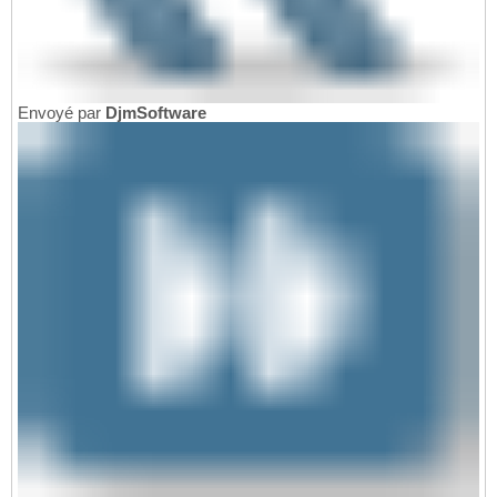
Envoyé par
DjmSoftware