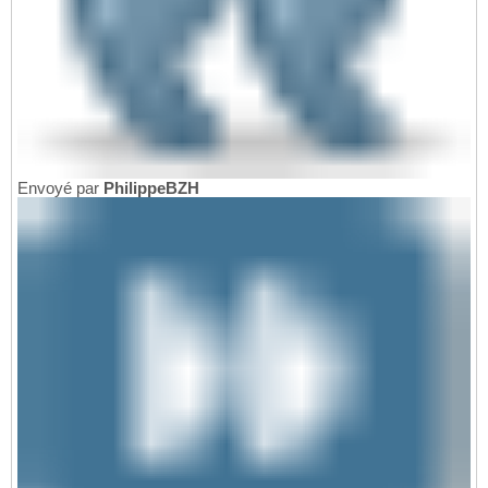
Envoyé par
PhilippeBZH