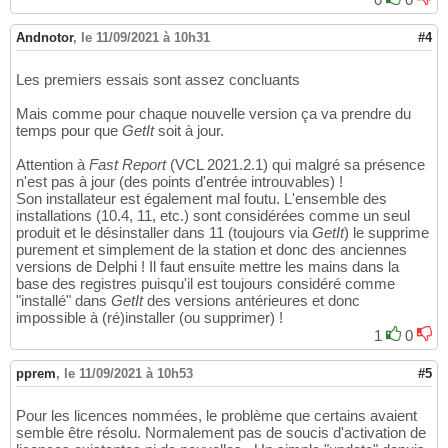
Andnotor
,
le 11/09/2021 à 10h31
#4
Les premiers essais sont assez concluants
Mais comme pour chaque nouvelle version ça va prendre du
temps pour que
GetIt
soit à jour.
Attention à
Fast Report
(VCL 2021.2.1) qui malgré sa présence
n'est pas à jour (des points d'entrée introuvables) !
Son installateur est également mal foutu. L'ensemble des
installations (10.4, 11, etc.) sont considérées comme un seul
produit et le désinstaller dans 11 (toujours via
GetIt
) le supprime
purement et simplement de la station et donc des anciennes
versions de Delphi ! Il faut ensuite mettre les mains dans la
base des registres puisqu'il est toujours considéré comme
"installé" dans
GetIt
des versions antérieures et donc
impossible à (ré)installer (ou supprimer) !
1
0
pprem
,
le 11/09/2021 à 10h53
#5
Pour les licences nommées, le problème que certains avaient
semble être résolu. Normalement pas de soucis d'activation de