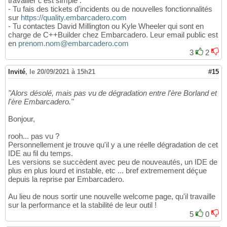
travailler c'est simple :
- Tu fais des tickets d'incidents ou de nouvelles fonctionnalités
sur
https://quality.embarcadero.com
- Tu contactes David Millington ou Kyle Wheeler qui sont en
charge de C++Builder chez Embarcadero. Leur email public est
en
prenom.nom@embarcadero.com
3
2
Invité
,
le 20/09/2021 à 15h21
#15
"Alors désolé, mais pas vu de dégradation entre l'ère Borland et
l'ère Embarcadero."
Bonjour,
rooh... pas vu ?
Personnellement je trouve qu'il y a une réelle dégradation de cet
IDE au fil du temps.
Les versions se succèdent avec peu de nouveautés, un IDE de
plus en plus lourd et instable, etc ... bref extremement déçue
depuis la reprise par Embarcadero.
Au lieu de nous sortir une nouvelle welcome page, qu'il travaille
sur la performance et la stabilité de leur outil !
5
0