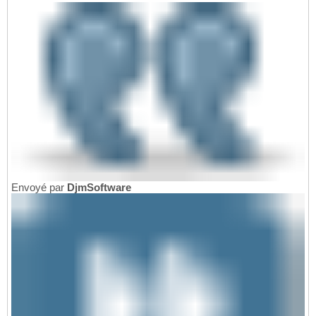
Envoyé par
DjmSoftware