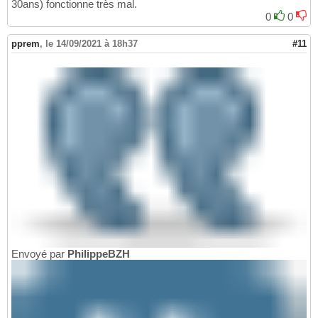
30ans) fonctionne très mal.
0
0
pprem
,
le 14/09/2021 à 18h37
#11
Envoyé par
PhilippeBZH