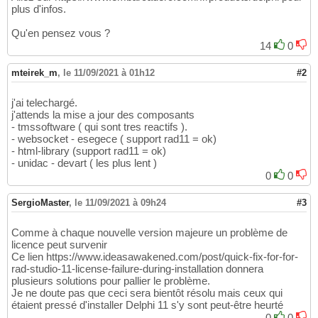
plus d'infos.
Qu'en pensez vous ?
14
0
mteirek_m
,
le 11/09/2021 à 01h12
#2
j'ai telechargé.
j'attends la mise a jour des composants
- tmssoftware ( qui sont tres reactifs ).
- websocket - esegece ( support rad11 = ok)
- html-library (support rad11 = ok)
- unidac - devart ( les plus lent )
0
0
SergioMaster
,
le 11/09/2021 à 09h24
#3
Comme à chaque nouvelle version majeure un problème de
licence peut survenir
Ce lien https://www.ideasawakened.com/post/quick-fix-for-for-
rad-studio-11-license-failure-during-installation donnera
plusieurs solutions pour pallier le problème.
Je ne doute pas que ceci sera bientôt résolu mais ceux qui
étaient pressé d'installer Delphi 11 s'y sont peut-être heurté
0
0