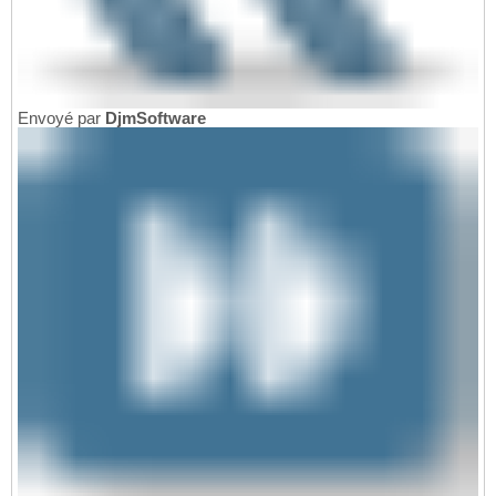
Envoyé par
DjmSoftware