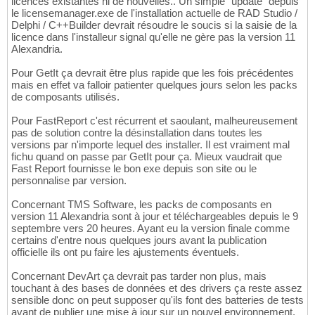
licences existantes ni de nouvelles.. Un simple "update" depuis
le licensemanager.exe de l'installation actuelle de RAD Studio /
Delphi / C++Builder devrait résoudre le soucis si la saisie de la
licence dans l'installeur signal qu'elle ne gère pas la version 11
Alexandria.
Pour GetIt ça devrait être plus rapide que les fois précédentes
mais en effet va falloir patienter quelques jours selon les packs
de composants utilisés.
Pour FastReport c'est récurrent et saoulant, malheureusement
pas de solution contre la désinstallation dans toutes les
versions par n'importe lequel des installer. Il est vraiment mal
fichu quand on passe par GetIt pour ça. Mieux vaudrait que
Fast Report fournisse le bon exe depuis son site ou le
personnalise par version.
Concernant TMS Software, les packs de composants en
version 11 Alexandria sont à jour et téléchargeables depuis le 9
septembre vers 20 heures. Ayant eu la version finale comme
certains d'entre nous quelques jours avant la publication
officielle ils ont pu faire les ajustements éventuels.
Concernant DevArt ça devrait pas tarder non plus, mais
touchant à des bases de données et des drivers ça reste assez
sensible donc on peut supposer qu'ils font des batteries de tests
avant de publier une mise à jour sur un nouvel environnement.