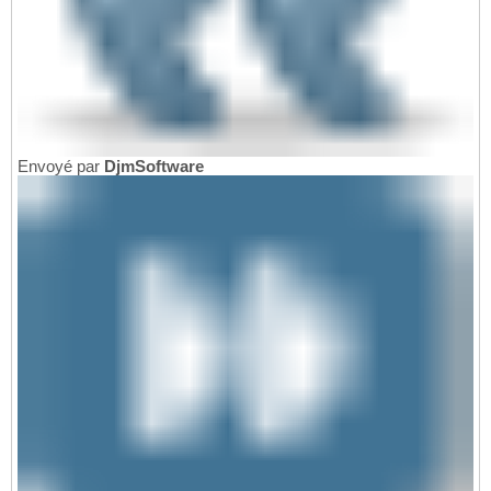
Envoyé par
DjmSoftware