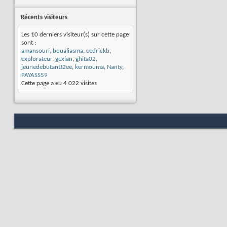
Récents visiteurs
Les 10 derniers visiteur(s) sur cette page
sont :
amansouri
,
boualiasma
,
cedrickb
,
explorateur
,
gexian
,
ghita02
,
jeunedebutantJ2ee
,
kermouma
,
Nanty
,
PAYASS59
Cette page a eu
4 022
visites