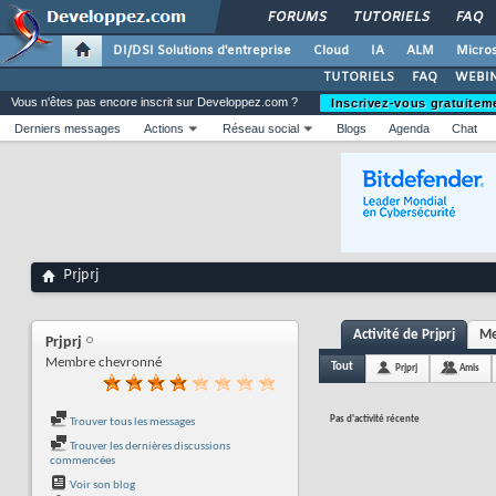
FORUMS
TUTORIELS
FAQ
DI/DSI Solutions d'entreprise
Cloud
IA
ALM
Micros
TUTORIELS
FAQ
WEBIN
Vous n'êtes pas encore inscrit sur Developpez.com ?
Inscrivez-vous gratuitem
Derniers messages
Actions
Réseau social
Blogs
Agenda
Chat
Prjprj
Activité de Prjprj
Me
Prjprj
Membre chevronné
Tout
Prjprj
Amis
Pas d'activité récente
Trouver tous les messages
Trouver les dernières discussions
commencées
Voir son blog