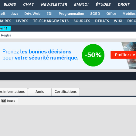
BLOGS
CHAT
NEWSLETTER
EMPLOI
ÉTUDES
DROIT
oft
Java
Dév. Web
EDI
Programmation
SGBD
Office
Mobiles
AIRES
LIVRES
TÉLÉCHARGEMENTS
SOURCES
DÉBATS
WIKI
DIC
ent !
Règles
s informations
Amis
Certifications
Images