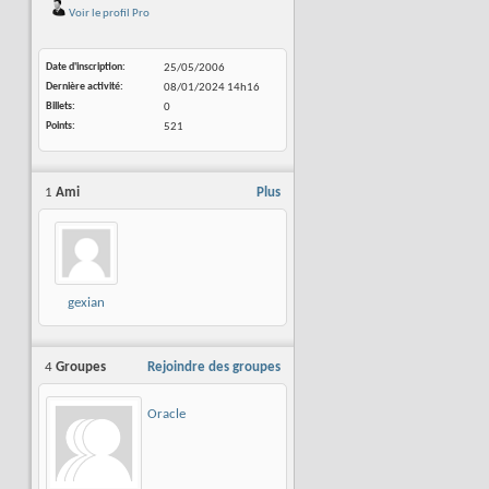
Voir le profil Pro
Date d'inscription
25/05/2006
Dernière activité
08/01/2024
14h16
Billets
0
Points
521
1
Ami
Plus
gexian
4
Groupes
Rejoindre des groupes
Oracle