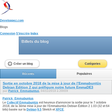
Developpez.com
Blogs
Connexion
S'inscrire
Index
Billets du blog
Créer un blog
Catégories
Récents
Populaires
Sortie en octobre 2018 de la mise à jour de l’Emmabuntüs
Debian Edition 2 qui préfigure notre future EmmaDE3
par
Patrick_Emmabuntus
, 04/11/2018 à 20h59
Patrick_Emmabuntus
Le
Collectif Emmabuntüs
est heureux d'annoncer la sortie pour le 7 octobre
2018, de la 3ème mise à jour de l’Emmabuntüs Debian Édition 2 1.03 (32 et 64
bits) basée sur la
Debian
9.
5
Stretch et
XFCE
.