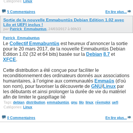
Catégories:
Linux
5 Commentaires
En lire plus...
Sortie de la nouvelle Emmabuntüs Debian Edition 1.02 avec
Lilo et UEFI inclus !
par
Patrick_Emmabuntus
, 24/03/2017 à 00h33
Patrick_Emmabuntus
Le
Collectif Emmabuntüs
est heureux d'annoncer la sortie
pour le 20 mars 2017, de la nouvelle Emmabuntüs Debian
Édition 1.02 (32 et 64 bits) basée sur la
Debian
8.7
et
XFCE
.
Cette distribution a été conçue pour faciliter le
reconditionnement des ordinateurs donnés aux associations
humanitaires, à l’origine aux communautés
Emmaüs
(d'où
son nom), pour favoriser la découverte de
GNU
/
Linux
par
les débutants et ainsi prolonger la durée de vie du matériel
afin de limiter le gaspillage lié
Tags:
debian
,
distribution
,
emmabuntüs
,
gnu
,
lilo
,
linux
,
réemploi
,
uefi
Catégories:
Linux
0 Commentaires
En lire plus...