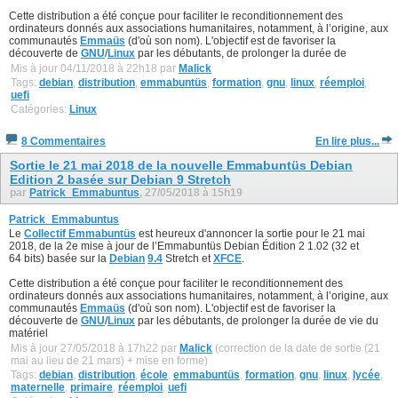
Cette distribution a été conçue pour faciliter le reconditionnement des
ordinateurs donnés aux associations humanitaires, notamment, à l’origine, aux
communautés
Emmaüs
(d'où son nom). L'objectif est de favoriser la
découverte de
GNU
/
Linux
par les débutants, de prolonger la durée de
Mis à jour 04/11/2018 à 22h18 par
Malick
Tags:
debian
,
distribution
,
emmabuntüs
,
formation
,
gnu
,
linux
,
réemploi
,
uefi
Catégories:
Linux
8 Commentaires
En lire plus...
Sortie le 21 mai 2018 de la nouvelle Emmabuntüs Debian
Edition 2 basée sur Debian 9 Stretch
par
Patrick_Emmabuntus
, 27/05/2018 à 15h19
Patrick_Emmabuntus
Le
Collectif Emmabuntüs
est heureux d'annoncer la sortie pour le 21 mai
2018, de la 2e mise à jour de l’Emmabuntüs Debian Édition 2 1.02 (32 et
64 bits) basée sur la
Debian
9.4
Stretch et
XFCE
.
Cette distribution a été conçue pour faciliter le reconditionnement des
ordinateurs donnés aux associations humanitaires, notamment, à l’origine, aux
communautés
Emmaüs
(d'où son nom). L'objectif est de favoriser la
découverte de
GNU
/
Linux
par les débutants, de prolonger la durée de vie du
matériel
Mis à jour 27/05/2018 à 17h22 par
Malick
(correction de la date de sortie (21
mai au lieu de 21 mars) + mise en forme)
Tags:
debian
,
distribution
,
école
,
emmabuntüs
,
formation
,
gnu
,
linux
,
lycée
,
maternelle
,
primaire
,
réemploi
,
uefi