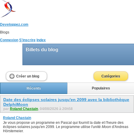
Developpez.com
Blogs
Connexion
S'inscrire
Index
Billets du blog
Créer un blog
Catégories
Récents
Populaires
Date des éclipses solaires jusqu'en 2099 avec la bibliothèque
DelphiMoon
par
Roland Chastain
, 04/08/2026 à 20h58
Roland Chastain
Je vous propose un programme en Pascal qui fournit la date et l'heure des
éclipses solaires jusqu'en 2099. Le programme utilise l'unité
Moon
d'Andreas
Hörstemeier.