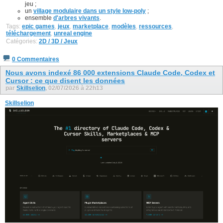
jeu ;
un
village modulaire dans un style low-poly
;
ensemble
d'arbres vivants
.
Tags:
epic games
,
jeux
,
marketplace
,
modèles
,
ressources
,
téléchargement
,
unreal engine
Catégories:
2D / 3D / Jeux
0 Commentaires
Nous avons indexé 86 000 extensions Claude Code, Codex et
Cursor : ce que disent les données
par
Skillselion
, 02/07/2026 à 22h13
Skillselion