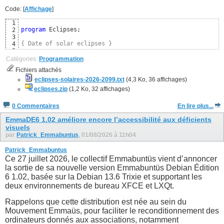
Code: [
Affichage
]
1
program
 Eclipses;

2
3
{ Date of solar eclipses }
4
5
uses
6
Catégories:
Programmation
  SysUtils, Classes,

7
Fichiers attachés
  Moon; 
{ https://github.com/wp-xyz/delphimoon }
8
9
eclipses-solaires-2026-2099.txt
(4,3 Ko, 36 affichages)
const
10
eclipses.zip
(1,2 Ko, 32 affichages)
  CSolarEclipse = 
TRUE
; 
{ Uniquement les éclipses solaires
11
12
0 Commentaires
En lire plus...
{$DEFINE FRENCH}
13
{$IFDEF FRENCH}
14
EmmaDE6 1.02 améliore encore l’accessibilité aux déficients
visuels
par
Patrick_Emmabuntus
, 01/08/2026 à 11h04
Patrick_Emmabuntus
Ce 27 juillet 2026, le collectif Emmabuntüs vient d’annoncer
la sortie de sa nouvelle version Emmabuntüs Debian Édition
6 1.02, basée sur la Debian 13.6 Trixie et supportant les
deux environnements de bureau XFCE et LXQt.
Rappelons que cette distribution est née au sein du
Mouvement Emmaüs, pour faciliter le reconditionnement des
ordinateurs donnés aux associations, notamment