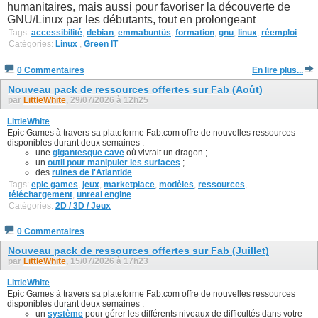
humanitaires, mais aussi pour favoriser la découverte de
GNU/Linux par les débutants, tout en prolongeant
Tags:
accessibilité
,
debian
,
emmabuntüs
,
formation
,
gnu
,
linux
,
réemploi
Catégories:
Linux
,
Green IT
0 Commentaires
En lire plus...
Nouveau pack de ressources offertes sur Fab (Août)
par
LittleWhite
, 29/07/2026 à 12h25
LittleWhite
Epic Games à travers sa plateforme Fab.com offre de nouvelles ressources
disponibles durant deux semaines :
une
gigantesque cave
où vivrait un dragon ;
un
outil pour manipuler les surfaces
;
des
ruines de l'Atlantide
.
Tags:
epic games
,
jeux
,
marketplace
,
modèles
,
ressources
,
téléchargement
,
unreal engine
Catégories:
2D / 3D / Jeux
0 Commentaires
Nouveau pack de ressources offertes sur Fab (Juillet)
par
LittleWhite
, 15/07/2026 à 17h23
LittleWhite
Epic Games à travers sa plateforme Fab.com offre de nouvelles ressources
disponibles durant deux semaines :
un
système
pour gérer les différents niveaux de difficultés dans votre