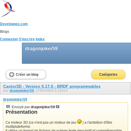
Developpez.com
Blogs
Connexion
S'inscrire
Index
dragonjoker59
Créer un blog
Catégories
Castor3D - Version 0.17.0 - BRDF programmables
par
dragonjoker59
, 17/01/2025 à 11h14
dragonjoker59
Envoyé par
dragonjoker59
Présentation
Ce moteur 3D (ce n'est pas un moteur de jeu
) a l'ambition d'être
multiplateforme.
Il utilise un format de fichiers de scènes texte descriptif et compréhensible