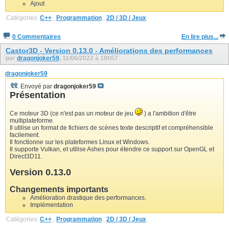
Ajout
Catégories:
C++
,
Programmation
,
2D / 3D / Jeux
0 Commentaires
En lire plus...
Castor3D - Version 0.13.0 - Améliorations des performances
par
dragonjoker59
, 11/06/2022 à 10h57
dragonjoker59
Envoyé par
dragonjoker59
Présentation
Ce moteur 3D (ce n'est pas un moteur de jeu
) a l'ambition d'être
multiplateforme.
Il utilise un format de fichiers de scènes texte descriptif et compréhensible
facilement.
Il fonctionne sur les plateformes Linux et Windows.
Il supporte Vulkan, et utilise Ashes pour étendre ce support sur OpenGL et
Direct3D11.
Version 0.13.0
Changements importants
Amélioration drastique des performances.
Implémentation
Catégories:
C++
,
Programmation
,
2D / 3D / Jeux