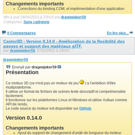
Changements importants
Corrections du binding COM, et implémentation d'une application
Mis à jour 28/04/2023 à 23h18 par
dragonjoker59
Catégories:
Sans catégorie
0 Commentaires
En lire plus...
Castor3D - Version 0.14.0 - Amélioration de la flexibilité des
passes et support des matériaux glTF.
par
dragonjoker59
, 27/11/2022 à 12h33
dragonjoker59
Envoyé par
dragonjoker59
Présentation
Ce moteur 3D (ce n'est pas un moteur de jeu
) a l'ambition d'être
multiplateforme.
Il utilise un format de fichiers de scènes texte descriptif et compréhensible
facilement.
Il fonctionne sur les plateformes Linux et Windows et utilise Vulkan comme
API de rendu.
Le code source du moteur est disponible sur
GitHub
.
Version 0.14.0
Changements importants
Ajout du support de changement d'unité de longueur du moteur.