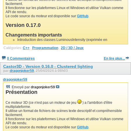
facilement.
Il fonctionne sur les plateformes Linux et Windows et utilise Vulkan comme
API de rendu.
Le code source du moteur est disponible sur
GitHub
.
Version 0.17.0
Changements importants
Introduction des classes LuminousIntensity (exprimée en
Catégories:
C++
,
Programmation
,
2D / 3D / Jeux
0 Commentaires
En lire plus...
Castor3D - Version 0.16.0 - Clustered lighting
par
dragonjoker59
, 25/04/2024 à 08h03
dragonjoker59
Envoyé par
dragonjoker59
Présentation
Ce moteur 3D (ce n'est pas un moteur de jeu
) a l'ambition d'être
multiplateforme.
Il utilise un format de fichiers de scènes texte descriptif et compréhensible
facilement.
Il fonctionne sur les plateformes Linux et Windows et utilise Vulkan comme
API de rendu.
Le code source du moteur est disponible sur
GitHub
.