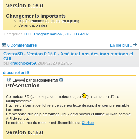
Version 0.16.0
Changements importants
Implémentation du clustered lighting.
L'atténuation des
Catégories:
C++
,
Programmation
,
2D / 3D / Jeux
0 Commentaires
En lire plus...
Castor3D - Version 0.15.0 - Améliorations des incrustations et
GUI.
par
dragonjoker59
, 28/04/2023 à 22h36
dragonjoker59
Envoyé par
dragonjoker59
Présentation
Ce moteur 3D (ce n'est pas un moteur de jeu
) a l'ambition d'être
multiplateforme.
Il utilise un format de fichiers de scènes texte descriptif et compréhensible
facilement.
Il fonctionne sur les plateformes Linux et Windows et utilise Vulkan comme
API de rendu.
Le code source du moteur est disponible sur
GitHub
.
Version 0.15.0