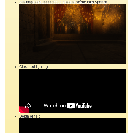
Affichage des 10000 bougies de la scène Intel Sponza
Clustered lighting :
Depth of field :