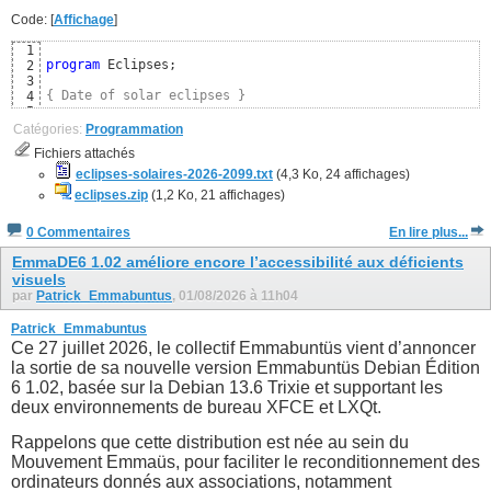
Code: [
Affichage
]
1
program
 Eclipses;

2
3
{ Date of solar eclipses }
4
5
uses
6
Catégories:
Programmation
  SysUtils, Classes,

7
Fichiers attachés
  Moon; 
{ https://github.com/wp-xyz/delphimoon }
8
9
eclipses-solaires-2026-2099.txt
(4,3 Ko, 24 affichages)
const
10
eclipses.zip
(1,2 Ko, 21 affichages)
  CSolarEclipse = 
TRUE
; 
{ Uniquement les éclipses solaires
11
12
0 Commentaires
En lire plus...
{$DEFINE FRENCH}
13
{$IFDEF FRENCH}
14
EmmaDE6 1.02 améliore encore l’accessibilité aux déficients
visuels
par
Patrick_Emmabuntus
, 01/08/2026 à 11h04
Patrick_Emmabuntus
Ce 27 juillet 2026, le collectif Emmabuntüs vient d’annoncer
la sortie de sa nouvelle version Emmabuntüs Debian Édition
6 1.02, basée sur la Debian 13.6 Trixie et supportant les
deux environnements de bureau XFCE et LXQt.
Rappelons que cette distribution est née au sein du
Mouvement Emmaüs, pour faciliter le reconditionnement des
ordinateurs donnés aux associations, notamment