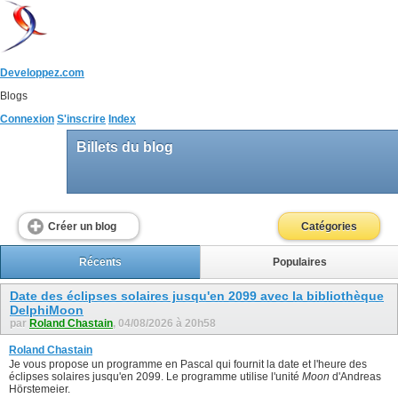
Developpez.com
Blogs
Connexion
S'inscrire
Index
Billets du blog
Créer un blog
Catégories
Récents
Populaires
Date des éclipses solaires jusqu'en 2099 avec la bibliothèque
DelphiMoon
par
Roland Chastain
, 04/08/2026 à 20h58
Roland Chastain
Je vous propose un programme en Pascal qui fournit la date et l'heure des
éclipses solaires jusqu'en 2099. Le programme utilise l'unité
Moon
d'Andreas
Hörstemeier.