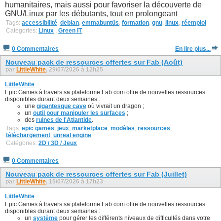
humanitaires, mais aussi pour favoriser la découverte de
GNU/Linux par les débutants, tout en prolongeant
Tags:
accessibilité
,
debian
,
emmabuntüs
,
formation
,
gnu
,
linux
,
réemploi
Catégories:
Linux
,
Green IT
0 Commentaires
En lire plus...
Nouveau pack de ressources offertes sur Fab (Août)
par
LittleWhite
, 29/07/2026 à 12h25
LittleWhite
Epic Games à travers sa plateforme Fab.com offre de nouvelles ressources
disponibles durant deux semaines :
une
gigantesque cave
où vivrait un dragon ;
un
outil pour manipuler les surfaces
;
des
ruines de l'Atlantide
.
Tags:
epic games
,
jeux
,
marketplace
,
modèles
,
ressources
,
téléchargement
,
unreal engine
Catégories:
2D / 3D / Jeux
0 Commentaires
Nouveau pack de ressources offertes sur Fab (Juillet)
par
LittleWhite
, 15/07/2026 à 17h23
LittleWhite
Epic Games à travers sa plateforme Fab.com offre de nouvelles ressources
disponibles durant deux semaines :
un
système
pour gérer les différents niveaux de difficultés dans votre