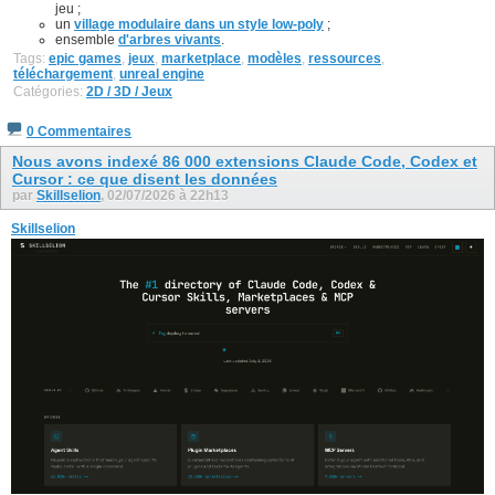
jeu ;
un
village modulaire dans un style low-poly
;
ensemble
d'arbres vivants
.
Tags:
epic games
,
jeux
,
marketplace
,
modèles
,
ressources
,
téléchargement
,
unreal engine
Catégories:
2D / 3D / Jeux
0 Commentaires
Nous avons indexé 86 000 extensions Claude Code, Codex et
Cursor : ce que disent les données
par
Skillselion
, 02/07/2026 à 22h13
Skillselion