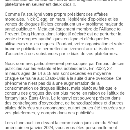
plateforme en seulement deux clics ».
Comme l'a souligné votre propre président des affaires
mondiales, Nick Clegg, en mars, l'épidémie d'opioïdes et les
ventes de drogues illicites constituent un « problème majeur de
santé publique ». Meta est également membre de l'Alliance to
Prevent Drug Harms, dont l'objectif déclaré est de perturber la
vente de drogues synthétiques en ligne et d'éduquer les
utilisateurs sur les risques. Pourtant, votre organisation et votre
branche publicitaire permettent activement aux utilisateurs
d'accéder à ces substances par le biais de vos plateformes.
Nous sommes particulièrement préoccupés par l'impact de ces
publicités sur les enfants et les adolescents. En 2022, 22
mineurs âgés de 14 à 18 ans sont décédés en moyenne
chaque semaine aux États-Unis à la suite d'une overdose. Ce
phénomène n'est pas dû à une augmentation de la
consommation de drogues illicites, mais plutôt au fait que le
contenu des drogues devient plus mortel en raison de l'afflux de
fentanyl aux États-Unis. Le fentanyl est souvent présent dans
des contrefaçons d'oxycodone, de benzodiazépines et d'autres
pilules délivrées sur ordonnance, qui ont toutes été trouvées sur
vos plateformes, y compris dans des publicités.
Lors d'une audition devant la commission judiciaire du Sénat
américain en janvier 2024, vous vous êtes personnellement