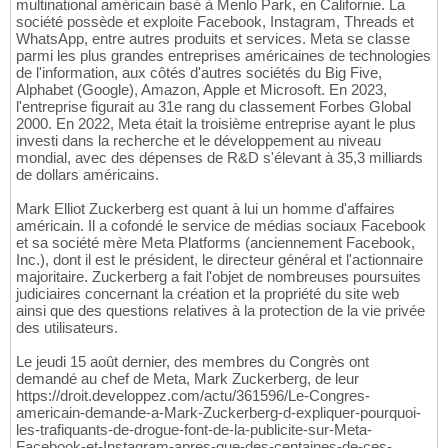
multinational américain basé à Menlo Park, en Californie. La
société possède et exploite Facebook, Instagram, Threads et
WhatsApp, entre autres produits et services. Meta se classe
parmi les plus grandes entreprises américaines de technologies
de l'information, aux côtés d'autres sociétés du Big Five,
Alphabet (Google), Amazon, Apple et Microsoft. En 2023,
l'entreprise figurait au 31e rang du classement Forbes Global
2000. En 2022, Meta était la troisième entreprise ayant le plus
investi dans la recherche et le développement au niveau
mondial, avec des dépenses de R&D s'élevant à 35,3 milliards
de dollars américains.
Mark Elliot Zuckerberg est quant à lui un homme d'affaires
américain. Il a cofondé le service de médias sociaux Facebook
et sa société mère Meta Platforms (anciennement Facebook,
Inc.), dont il est le président, le directeur général et l'actionnaire
majoritaire. Zuckerberg a fait l'objet de nombreuses poursuites
judiciaires concernant la création et la propriété du site web
ainsi que des questions relatives à la protection de la vie privée
des utilisateurs.
Le jeudi 15 août dernier, des membres du Congrès ont
demandé au chef de Meta, Mark Zuckerberg, de leur
https://droit.developpez.com/actu/361596/Le-Congres-
americain-demande-a-Mark-Zuckerberg-d-expliquer-pourquoi-
les-trafiquants-de-drogue-font-de-la-publicite-sur-Meta-
Facebook-et-Instagram-apres-que-des-centaines-de-ces-