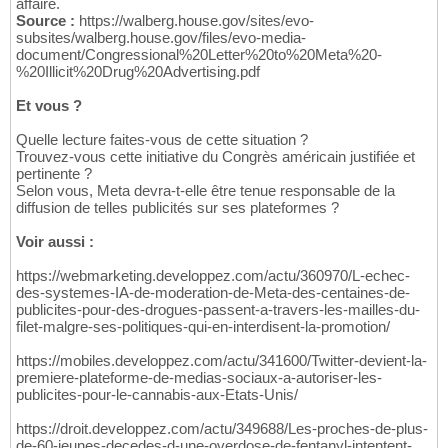
affaire.
Source :
https://walberg.house.gov/sites/evo-
subsites/walberg.house.gov/files/evo-media-
document/Congressional%20Letter%20to%20Meta%20-
%20Illicit%20Drug%20Advertising.pdf
Et vous ?
Quelle lecture faites-vous de cette situation ?
Trouvez-vous cette initiative du Congrès américain justifiée et
pertinente ?
Selon vous, Meta devra-t-elle être tenue responsable de la
diffusion de telles publicités sur ses plateformes ?
Voir aussi :
https://webmarketing.developpez.com/actu/360970/L-echec-
des-systemes-IA-de-moderation-de-Meta-des-centaines-de-
publicites-pour-des-drogues-passent-a-travers-les-mailles-du-
filet-malgre-ses-politiques-qui-en-interdisent-la-promotion/
https://mobiles.developpez.com/actu/341600/Twitter-devient-la-
premiere-plateforme-de-medias-sociaux-a-autoriser-les-
publicites-pour-le-cannabis-aux-Etats-Unis/
https://droit.developpez.com/actu/349688/Les-proches-de-plus-
de-60-jeunes-decedes-d-une-overdose-de-fentanyl-intentent-