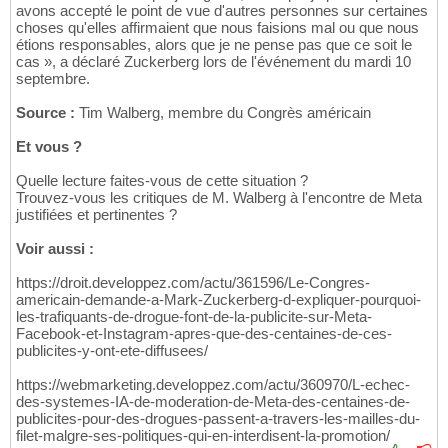
avons accepté le point de vue d'autres personnes sur certaines
choses qu'elles affirmaient que nous faisions mal ou que nous
étions responsables, alors que je ne pense pas que ce soit le
cas », a déclaré Zuckerberg lors de l'événement du mardi 10
septembre.
Source :
Tim Walberg, membre du Congrès américain
Et vous ?
Quelle lecture faites-vous de cette situation ?
Trouvez-vous les critiques de M. Walberg à l'encontre de Meta
justifiées et pertinentes ?
Voir aussi :
https://droit.developpez.com/actu/361596/Le-Congres-
americain-demande-a-Mark-Zuckerberg-d-expliquer-pourquoi-
les-trafiquants-de-drogue-font-de-la-publicite-sur-Meta-
Facebook-et-Instagram-apres-que-des-centaines-de-ces-
publicites-y-ont-ete-diffusees/
https://webmarketing.developpez.com/actu/360970/L-echec-
des-systemes-IA-de-moderation-de-Meta-des-centaines-de-
publicites-pour-des-drogues-passent-a-travers-les-mailles-du-
filet-malgre-ses-politiques-qui-en-interdisent-la-promotion/