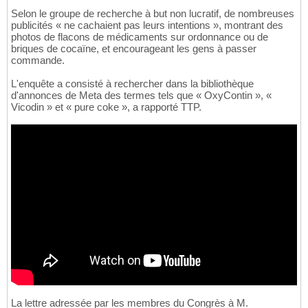
Selon le groupe de recherche à but non lucratif, de nombreuses
publicités « ne cachaient pas leurs intentions », montrant des
photos de flacons de médicaments sur ordonnance ou de
briques de cocaïne, et encourageant les gens à passer
commande.
L'enquête a consisté à rechercher dans la bibliothèque
d'annonces de Meta des termes tels que « OxyContin », «
Vicodin » et « pure coke », a rapporté TTP.
La lettre adressée par les membres du Congrès à M.