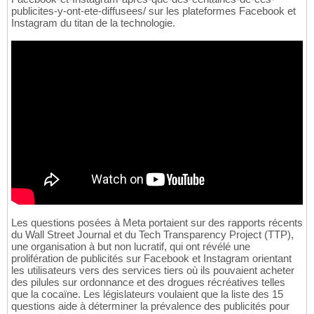
publicites-y-ont-ete-diffusees/ sur les plateformes Facebook et
Instagram du titan de la technologie.
Les questions posées à Meta portaient sur des rapports récents
du Wall Street Journal et du Tech Transparency Project (TTP),
une organisation à but non lucratif, qui ont révélé une
prolifération de publicités sur Facebook et Instagram orientant
les utilisateurs vers des services tiers où ils pouvaient acheter
des pilules sur ordonnance et des drogues récréatives telles
que la cocaïne. Les législateurs voulaient que la liste des 15
questions aide à déterminer la prévalence des publicités pour