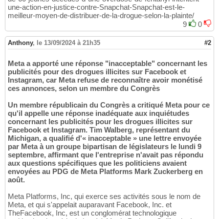
une-action-en-justice-contre-Snapchat-Snapchat-est-le-
meilleur-moyen-de-distribuer-de-la-drogue-selon-la-plainte/
9
0
Anthony
,
le 13/09/2024 à 21h35
#2
Meta a apporté une réponse "inacceptable" concernant les
publicités pour des drogues illicites sur Facebook et
Instagram, car Meta refuse de reconnaître avoir monétisé
ces annonces, selon un membre du Congrès
Un membre républicain du Congrès a critiqué Meta pour ce
qu'il appelle une réponse inadéquate aux inquiétudes
concernant les publicités pour les drogues illicites sur
Facebook et Instagram. Tim Walberg, représentant du
Michigan, a qualifié d'« inacceptable » une lettre envoyée
par Meta à un groupe bipartisan de législateurs le lundi 9
septembre, affirmant que l'entreprise n'avait pas répondu
aux questions spécifiques que les politiciens avaient
envoyées au PDG de Meta Platforms Mark Zuckerberg en
août.
Meta Platforms, Inc, qui exerce ses activités sous le nom de
Meta, et qui s'appelait auparavant Facebook, Inc. et
TheFacebook, Inc, est un conglomérat technologique