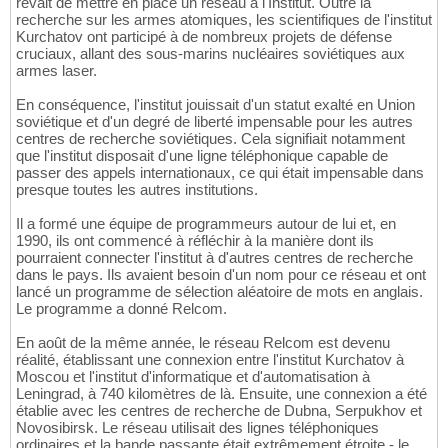
rêvait de mettre en place un réseau à l'Institut. Outre la
recherche sur les armes atomiques, les scientifiques de l'institut
Kurchatov ont participé à de nombreux projets de défense
cruciaux, allant des sous-marins nucléaires soviétiques aux
armes laser.
En conséquence, l'institut jouissait d'un statut exalté en Union
soviétique et d'un degré de liberté impensable pour les autres
centres de recherche soviétiques. Cela signifiait notamment
que l'institut disposait d'une ligne téléphonique capable de
passer des appels internationaux, ce qui était impensable dans
presque toutes les autres institutions.
Il a formé une équipe de programmeurs autour de lui et, en
1990, ils ont commencé à réfléchir à la manière dont ils
pourraient connecter l'institut à d'autres centres de recherche
dans le pays. Ils avaient besoin d'un nom pour ce réseau et ont
lancé un programme de sélection aléatoire de mots en anglais.
Le programme a donné Relcom.
En août de la même année, le réseau Relcom est devenu
réalité, établissant une connexion entre l'institut Kurchatov à
Moscou et l'institut d'informatique et d'automatisation à
Leningrad, à 740 kilomètres de là. Ensuite, une connexion a été
établie avec les centres de recherche de Dubna, Serpukhov et
Novosibirsk. Le réseau utilisait des lignes téléphoniques
ordinaires et la bande passante était extrêmement étroite - le