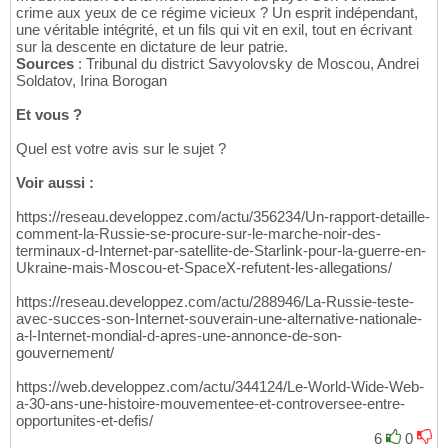
crime aux yeux de ce régime vicieux ? Un esprit indépendant,
une véritable intégrité, et un fils qui vit en exil, tout en écrivant
sur la descente en dictature de leur patrie.
Sources
: Tribunal du district Savyolovsky de Moscou, Andrei
Soldatov, Irina Borogan
Et vous ?
Quel est votre avis sur le sujet ?
Voir aussi :
https://reseau.developpez.com/actu/356234/Un-rapport-detaille-
comment-la-Russie-se-procure-sur-le-marche-noir-des-
terminaux-d-Internet-par-satellite-de-Starlink-pour-la-guerre-en-
Ukraine-mais-Moscou-et-SpaceX-refutent-les-allegations/
https://reseau.developpez.com/actu/288946/La-Russie-teste-
avec-succes-son-Internet-souverain-une-alternative-nationale-
a-l-Internet-mondial-d-apres-une-annonce-de-son-
gouvernement/
https://web.developpez.com/actu/344124/Le-World-Wide-Web-
a-30-ans-une-histoire-mouvementee-et-controversee-entre-
opportunites-et-defis/
6
0