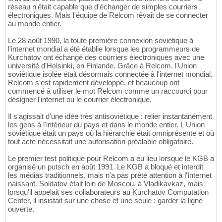
réseau n'était capable que d'échanger de simples courriers
électroniques. Mais l'équipe de Relcom rêvait de se connecter
au monde entier.
Le 28 août 1990, la toute première connexion soviétique à
l'internet mondial a été établie lorsque les programmeurs de
Kurchatov ont échangé des courriers électroniques avec une
université d'Helsinki, en Finlande. Grâce à Relcom, l'Union
soviétique isolée était désormais connectée à l'internet mondial.
Relcom s'est rapidement développé, et beaucoup ont
commencé à utiliser le mot Relcom comme un raccourci pour
désigner l'internet ou le courrier électronique.
Il s'agissait d'une idée très antisoviétique : relier instantanément
les gens à l'intérieur du pays et dans le monde entier. L'Union
soviétique était un pays où la hiérarchie était omniprésente et où
tout acte nécessitait une autorisation préalable obligatoire.
Le premier test politique pour Relcom a eu lieu lorsque le KGB a
organisé un putsch en août 1991. Le KGB a bloqué et interdit
les médias traditionnels, mais n'a pas prêté attention à l'Internet
naissant. Soldatov était loin de Moscou, à Vladikavkaz, mais
lorsqu'il appelait ses collaborateurs au Kurchatov Computation
Center, il insistait sur une chose et une seule : garder la ligne
ouverte.