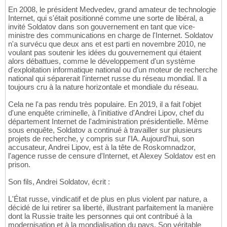
En 2008, le président Medvedev, grand amateur de technologie
Internet, qui s'était positionné comme une sorte de libéral, a
invité Soldatov dans son gouvernement en tant que vice-
ministre des communications en charge de l'Internet. Soldatov
n'a survécu que deux ans et est parti en novembre 2010, ne
voulant pas soutenir les idées du gouvernement qui étaient
alors débattues, comme le développement d'un système
d'exploitation informatique national ou d'un moteur de recherche
national qui séparerait l'internet russe du réseau mondial. Il a
toujours cru à la nature horizontale et mondiale du réseau.
Cela ne l'a pas rendu très populaire. En 2019, il a fait l'objet
d'une enquête criminelle, à l'initiative d'Andrei Lipov, chef du
département Internet de l'administration présidentielle. Même
sous enquête, Soldatov a continué à travailler sur plusieurs
projets de recherche, y compris sur l'IA. Aujourd'hui, son
accusateur, Andrei Lipov, est à la tête de Roskomnadzor,
l'agence russe de censure d'Internet, et Alexey Soldatov est en
prison.
Son fils, Andrei Soldatov, écrit :
L'État russe, vindicatif et de plus en plus violent par nature, a
décidé de lui retirer sa liberté, illustrant parfaitement la manière
dont la Russie traite les personnes qui ont contribué à la
modernisation et à la mondialisation du pays. Son véritable