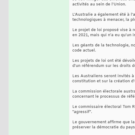
activités au sein de l'Union.
L'Australie a également été à l'
technologiques à menacer, la pl
Le projet de loi proposé vise à 
en 2021, mais qui n'a eu qu'un i
Les géants de la technologie, n
code actuel.
Les projets de loi ont été dévoi
d'un référendum sur les droits d
Les Australiens seront invités à
constitution et sur la création 
La commission électorale austra
concernant le processus de réf
Le commissaire électoral Tom Ro
"agressif".
Le gouvernement affirme que la l
préserver la démocratie du pays