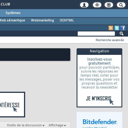
CLUB
Systèmes
Web sémantique
Webmarketing
(X)HTML
Recherche avancée
Navigation
Inscrivez-vous
gratuitement
pour pouvoir participer,
suivre les réponses en
temps réel, voter pour
les messages, poser vos
propres questions et
recevoir la newsletter
Outils de la discussion
Affichage