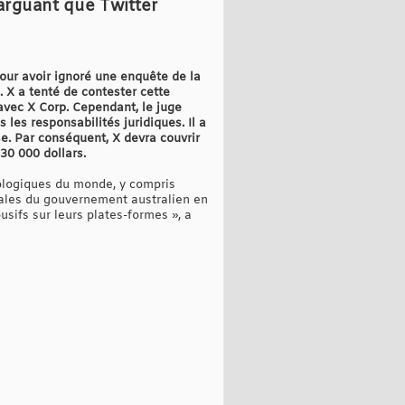
 arguant que Twitter
our avoir ignoré une enquête de la
 X a tenté de contester cette
avec X Corp. Cependant, le juge
les responsabilités juridiques. Il a
ise. Par conséquent, X devra couvrir
30 000 dollars.
ologiques du monde, y compris
tales du gouvernement australien en
usifs sur leurs plates-formes », a