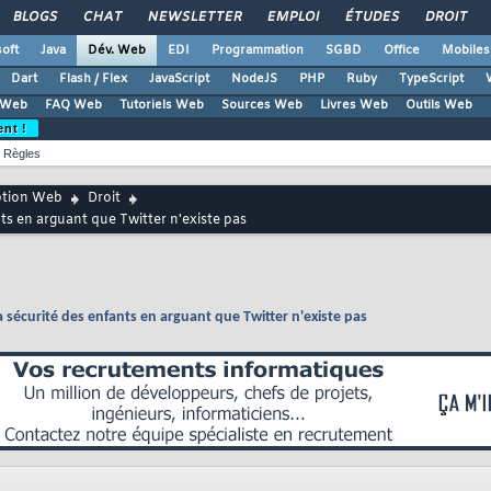
BLOGS
CHAT
NEWSLETTER
EMPLOI
ÉTUDES
DROIT
oft
Java
Dév. Web
EDI
Programmation
SGBD
Office
Mobiles
Dart
Flash / Flex
JavaScript
NodeJS
PHP
Ruby
TypeScript
 Web
FAQ Web
Tutoriels Web
Sources Web
Livres Web
Outils Web
ent !
Règles
ption Web
Droit
ts en arguant que Twitter n'existe pas
 sécurité des enfants en arguant que Twitter n'existe pas