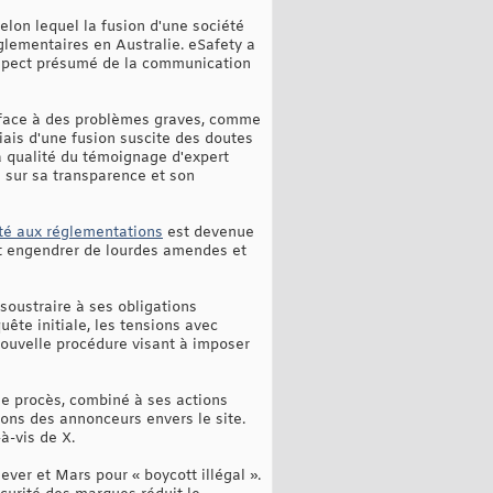
elon lequel la fusion d'une société
glementaires en Australie. eSafety a
espect présumé de la communication
s face à des problèmes graves, comme
biais d'une fusion suscite des doutes
la qualité du témoignage d'expert
s sur sa transparence et son
té aux réglementations
est devenue
ut engendrer de lourdes amendes et
soustraire à ses obligations
ête initiale, les tensions avec
nouvelle procédure visant à imposer
Ce procès, combiné à ses actions
ons des annonceurs envers le site.
à-vis de X.
ver et Mars pour « boycott illégal ».