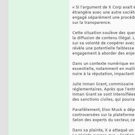
« Si l'argument de X Corp avait 
étrangère avec une autre société
engagé séparément une procédur
sur la transparence.
Cette situation soulève des que
la diffusion de contenu illégal.
sur sa volonté de coopérer avec 
révèle une potentielle faiblesse
engagement à aborder des enjeux
Dans un contexte numérique en 
essentielle, notamment en mati
nuire à la réputation, impactant
Julie Inman Grant, commissaire à
réglementaires. Après que l'ent
Inman Grant se sont intensifiée
des sanctions civiles, qui pour
Parallèlement, Elon Musk a dépo
controversées sur la plateforme
Selon des experts du secteur, c
Dans sa plainte, X a attaqué un