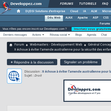
FORUMS
TUTORIELS
FAQ
DI/DSI Solutions d'entreprise
Cloud
IA
ALM
Micros
Dév. Web
AJAX
Apache
ASP
CSS
Forums
Vous n'êtes pas encore inscrit sur Developpez.com ?
Inscrivez-vous gratuitem
Derniers messages
Actions
Réseau social
Blogs
Agenda
Chat
Forum
Webmasters - Développement Web
Général Conce
X échoue à éviter l'amende australienne pour la sécurité des enfan
+
Signaler un problème
Répondre à la discussion
Discussion :
X échoue à éviter l'amende australienne pour la
Sujet :
Droit