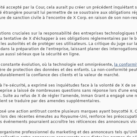
été accepté par la Cour, cela aurait pu créer un précédent inquiétant s
 étrangère pourrait lui permettre de se soustraire aux obligations ré
e de sanction civile à l'encontre de X Corp. en raison de son non-r
stions cruciales sur la responsabilité des entreprises technologique
 La tentative de X d'échapper à ses obligations réglementaires par le 
les autorités et de protéger ses utilisateurs. La critique du juge sur 
 dans la préparation de l'entreprise, laissant planer des interrogation
 aussi sérieux que la sécurité en ligne.
constante évolution, où la technologie est omniprésente,
la conformi
ère de protection des données et des enfants. La non-conformité pe
 durablement la confiance des clients et la valeur de marché.
 l'e-sécurité, a exprimé ses inquiétudes face à la volonté de X de se 
reprise a laissé de nombreuses questions sans réponse lors d'une enqu
s. Suite au refus de X de régler l'amende, Inman Grant a engagé une 
raient se traduire par des amendes supplémentaires.
sé une action antitrust contre plusieurs marques ayant boycotté X. 
 lors des récentes émeutes au Royaume-Uni, renforce les préoccupati
es événements pourraient accroître les réticences des annonceurs vis-
 organisme professionnel du marketing et des annonceurs tels qu'Unile