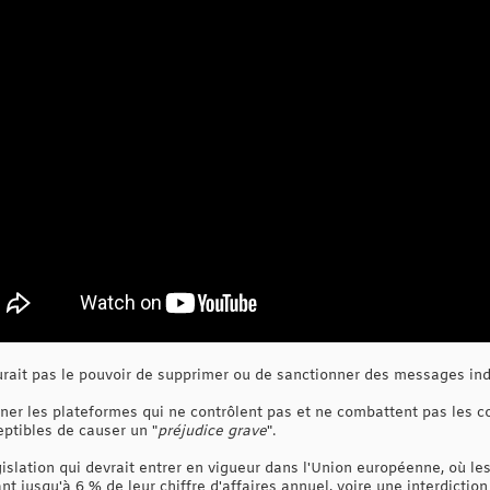
urait pas le pouvoir de supprimer ou de sanctionner des messages ind
onner les plateformes qui ne contrôlent pas et ne combattent pas les 
eptibles de causer un "
préjudice grave
".
gislation qui devrait entrer en vigueur dans l'Union européenne, où le
nt jusqu'à 6 % de leur chiffre d'affaires annuel, voire une interdictio