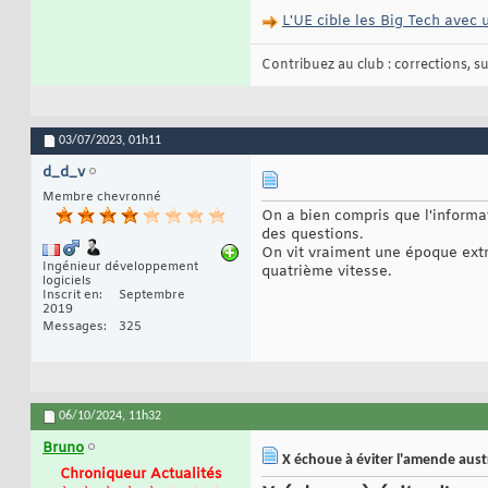
L'UE cible les Big Tech avec 
Contribuez au club : corrections, sug
03/07/2023,
01h11
d_d_v
Membre chevronné
On a bien compris que l'informa
des questions.
On vit vraiment une époque ext
Ingénieur développement
quatrième vitesse.
logiciels
Inscrit en
Septembre
2019
Messages
325
06/10/2024,
11h32
Bruno
X échoue à éviter l'amende austr
Chroniqueur Actualités