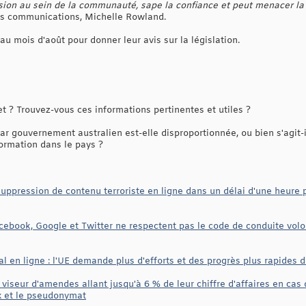
sion au sein de la communauté, sape la confiance et peut menacer la 
es communications, Michelle Rowland.
au mois d'août pour donner leur avis sur la législation.
et ? Trouvez-vous ces informations pertinentes et utiles ?
ar gouvernement australien est-elle disproportionnée, ou bien s'agit-i
formation dans le pays ?
suppression de contenu terroriste en ligne dans un délai d'une heure 
book, Google et Twitter ne respectent pas le code de conduite volont
l en ligne : l'UE demande plus d'efforts et des progrès plus rapides de
 viseur d'amendes allant jusqu'à 6 % de leur chiffre d'affaires en cas
ux et le pseudonymat