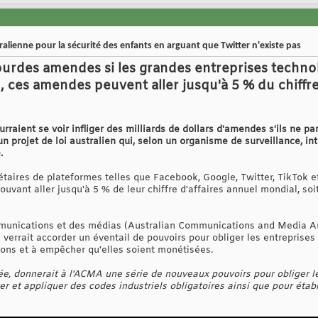
alienne pour la sécurité des enfants en arguant que Twitter n'existe pas
 lourdes amendes si les grandes entreprises techno
, ces amendes peuvent aller jusqu'à 5 % du chiffre
rraient se voir infliger des milliards de dollars d'amendes s'ils ne pa
n projet de loi australien qui, selon un organisme de surveillance, in
.
riétaires de plateformes telles que Facebook, Google, Twitter, TikTok e
uvant aller jusqu'à 5 % de leur chiffre d'affaires annuel mondial, so
mmunications et des médias (Australian Communications and Media Au
verrait accorder un éventail de pouvoirs pour obliger les entreprises
ons et à empêcher qu'elles soient monétisées.
ptée, donnerait à l'ACMA une série de nouveaux pouvoirs pour obliger 
er et appliquer des codes industriels obligatoires ainsi que pour étab