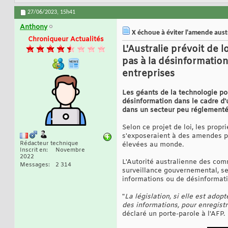
27/06/2023,
15h41
Anthony
X échoue à éviter l'amende austr
Chroniqueur Actualités
L'Australie prévoit de
pas à la désinformation
entreprises
Les géants de la technologie pou
désinformation dans le cadre d'u
dans un secteur peu réglementé
Selon ce projet de loi, les prop
s'exposeraient à des amendes po
Rédacteur technique
élevées au monde.
Inscrit en
Novembre
2022
L'Autorité australienne des co
Messages
2 314
surveillance gouvernemental, se 
informations ou de désinformati
"
La législation, si elle est ado
des informations, pour enregistr
déclaré un porte-parole à l'AFP.