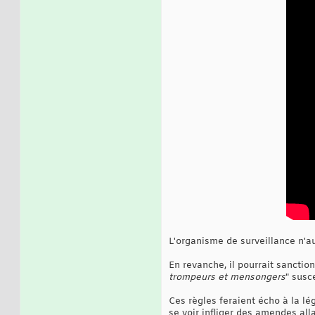
L'organisme de surveillance n'a
En revanche, il pourrait sancti
trompeurs et mensongers
" susc
Ces règles feraient écho à la lé
se voir infliger des amendes alla