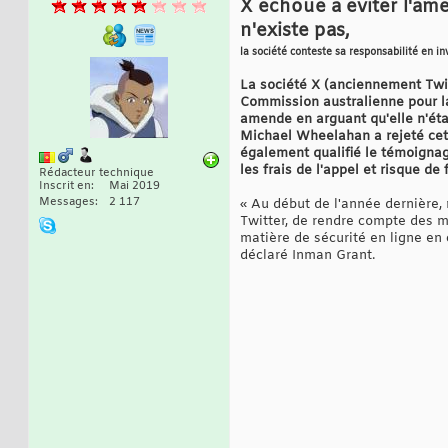
X échoue à éviter l'am
n'existe pas,
la société conteste sa responsabilité en i
La société X (anciennement Twit
Commission australienne pour la 
amende en arguant qu'elle n'éta
Michael Wheelahan a rejeté cet a
également qualifié le témoignage
les frais de l'appel et risque d
Rédacteur technique
Inscrit en
Mai 2019
Messages
2 117
« Au début de l'année dernière
Twitter, de rendre compte des 
matière de sécurité en ligne en 
déclaré Inman Grant.