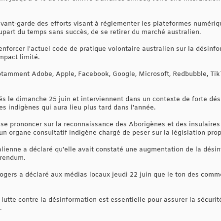
avant-garde des efforts visant à réglementer les plateformes numérique
upart du temps sans succès, de se retirer du marché australien.
renforcer l'actuel code de pratique volontaire australien sur la désinf
mpact limité.
otamment Adobe, Apple, Facebook, Google, Microsoft, Redbubble, TikTo
lés le dimanche 25 juin et interviennent dans un contexte de forte dés
es indigènes qui aura lieu plus tard dans l'année.
 se prononcer sur la reconnaissance des Aborigènes et des insulaires 
d'un organe consultatif indigène chargé de peser sur la législation pro
lienne a déclaré qu'elle avait constaté une augmentation de la désin
érendum.
gers a déclaré aux médias locaux jeudi 22 juin que le ton des comme
utte contre la désinformation est essentielle pour assurer la sécurit
.