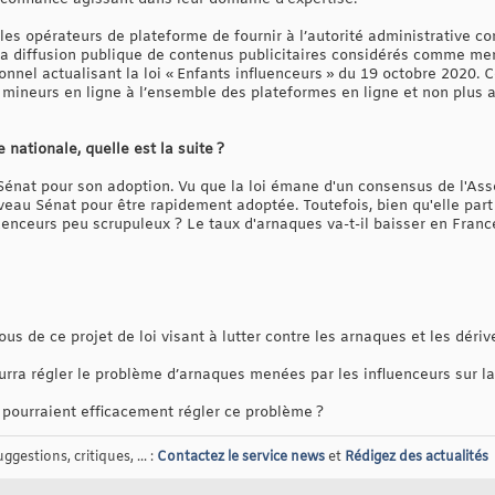
ur les opérateurs de plateforme de fournir à l’autorité administrative 
e la diffusion publique de contenus publicitaires considérés comme me
ionnel actualisant la loi « Enfants influenceurs » du 19 octobre 2020. C
es mineurs en ligne à l’ensemble des plateformes en ligne et non plus
 nationale, quelle est la suite ?
Sénat pour son adoption. Vu que la loi émane d'un consensus de l'As
au Sénat pour être rapidement adoptée. Toutefois, bien qu'elle part 
enceurs peu scrupuleux ? Le taux d'arnaques va-t-il baisser en France
 de ce projet de loi visant à lutter contre les arnaques et les dériv
rra régler le problème d’arnaques menées par les influenceurs sur la 
 pourraient efficacement régler ce problème ?
gestions, critiques, ... :
Contactez le service news
et
Rédigez des actualités