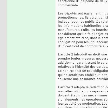
sanctionné d’une peine de deux 
commerciale.
Les députés ont également intro
promotionnelles. Ils auront ainsi
indiquer pour les publicités rela
les informations habituelles à c
manufacturés. Enfin, les fournis
considèrent qu’il a fait l’objet
également été créé, dont le cont
l’obligation pour les influenceur
d’un certificat de conformité a
L’article 2 introduit en droit un
prendre toutes mesures nécessai
additionnel garantissant le cara
relatives à l’identité des parti
Le non-respect de ces obligations
qui ne serait pas établi sur le 
souscrire une assurance couvrant
L’article 3 adapte la rédaction 
nouvelles obligations reposant s
doivent établir des mécanismes 
signalements, les opérateurs son
leur activité de modération. Les 
soumises par des signaleurs de 