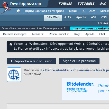
FORUMS
TUTORIELS
FAQ
DI/DSI Solutions d'entreprise
Cloud
IA
ALM
Micros
Dév. Web
AJAX
Apache
ASP
CSS
Forums
Vous n'êtes pas encore inscrit sur Developpez.com ?
Inscrivez-vous gratuitem
Derniers messages
Actions
Réseau social
Blogs
Agenda
Chat
Forum
Webmasters - Développement Web
Général Conce
La France interdit aux influenceurs de faire la promouvoir la chirurg
+
Signaler un problème
Répondre à la discussion
Discussion :
La France interdit aux influenceurs de faire la p
Sujet :
Droit