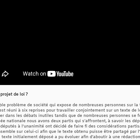
projet de loi ?
itable problème de société qui expose de nombreuses personnes sur la 
st réuni à six reprises pour travailler conjointement sur un texte de loi
ser dans les débats inutiles tandis que de nombreuses personnes se fo
ée nationale nous avons deux partis qui s’affrontent, à savoir les dép
es députés à l’unanimité ont décidé de faire fi des considérations part
ensemble sur celui-ci afin que le texte obtenu puisse être partagé par
le texte initialement déposé a pu évoluer afin d’aboutir à une rédactio