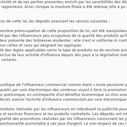
activité et de ses parties prenantes, enrichi par les sensibilités des 
s rapporteurs. Ainsi, lorsque la mouture finale a été retenue, elle a p
n de cette loi, les députés avancent les raisons suivantes :
première préoccupation de cette proposition de loi, ont été manipulées
t par des influenceurs peu scrupuleux de la qualité des produits qu’il
teur présente des faiblesses évidentes : elle n’est ni uniforme ni cont
our celles et ceux qui daignent les appliquer.
ibilité des règles applicables selon le type de produits ou de services 
xercice de leur activité d’influence depuis des pays à la législation 
 certains.
 juridique de l’influenceur commercial comme étant
« toute personne 
ublic par voie électronique des contenus visant à faire la promotio
se quelconque, en contrepartie d’un bénéfice économique ou d’un avan
décret, exerce l’activité d’influence commerciale par voie électronique
otions réalisées par les influenceurs en interdisant la publicité pour
 et services financiers et les produits contrefaits. Les députés ont int
gralité des promotions réalisées par les influenceurs concernant les j
nctionnalité assimilable à ces jeux d’argent. Le non-respect de ces in