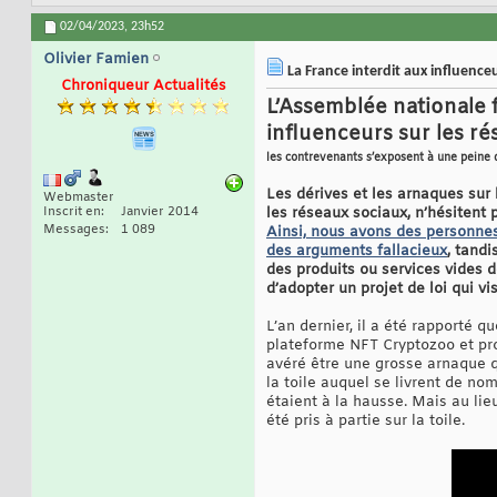
02/04/2023,
23h52
Olivier Famien
La France interdit aux influenceur
Chroniqueur Actualités
L’Assemblée nationale f
influenceurs sur les r
les contrevenants s’exposent à une peine 
Les dérives et les arnaques sur l
Webmaster
Inscrit en
Janvier 2014
les réseaux sociaux, n’hésitent
Messages
1 089
Ainsi, nous avons des personne
des arguments fallacieux
, tand
des produits ou services vides de
d’adopter un projet de loi qui vi
L’an dernier, il a été rapporté q
plateforme NFT Cryptozoo et prom
avéré être une grosse arnaque q
la toile auquel se livrent de no
étaient à la hausse. Mais au lie
été pris à partie sur la toile.