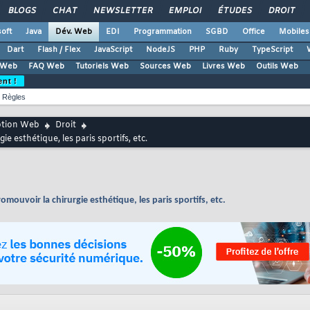
BLOGS
CHAT
NEWSLETTER
EMPLOI
ÉTUDES
DROIT
oft
Java
Dév. Web
EDI
Programmation
SGBD
Office
Mobiles
Dart
Flash / Flex
JavaScript
NodeJS
PHP
Ruby
TypeScript
 Web
FAQ Web
Tutoriels Web
Sources Web
Livres Web
Outils Web
ent !
Règles
ption Web
Droit
ie esthétique, les paris sportifs, etc.
romouvoir la chirurgie esthétique, les paris sportifs, etc.