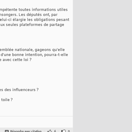
compétente toutes informations utiles
nsongers. Les députés ont, par
elui-ci élargie les obligations pesant
 aux seules plateformes de partage
semblée nationale, gageons qu'elle
d'une bonne intention, pourra-t-elle
 avec cette loi ?
es des influenceurs ?
toile ?
Répondre avec citation
6
0