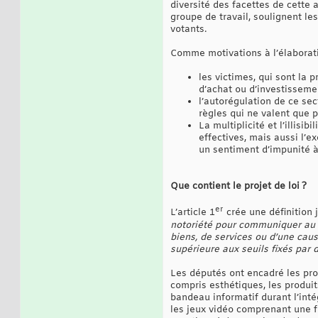
diversité des facettes de cette 
groupe de travail, soulignent le
votants.
Comme motivations à l’élaboratio
les victimes, qui sont la 
d’achat ou d’investissemen
l’autorégulation de ce sec
règles qui ne valent que p
La multiplicité et l’illis
effectives, mais aussi l’e
un sentiment d’impunité à
Que contient le projet de loi ?
er
L’article 1
crée une définition
notoriété pour communiquer au p
biens, de services ou d’une cau
supérieure aux seuils fixés par 
Les députés ont encadré les prom
compris esthétiques, les produits
bandeau informatif durant l’inté
les jeux vidéo comprenant une fo