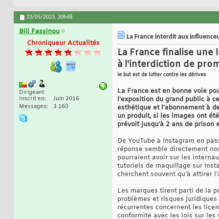
23/05/2023,
20h48
Bill Fassinou
La France interdit aux influenceur
Chroniqueur Actualités
La France finalise une l
à l'interdiction de pro
le but est de lutter contre les dérives
La France est en bonne voie pou
Dirigeant
Inscrit en
Juin 2016
l'exposition du grand public à c
Messages
3 160
esthétique et l'abonnement à des
un produit, si les images ont été
prévoit jusqu'à 2 ans de priso
De YouTube à Instagram en pass
réponse semble directement non 
pourraient avoir sur les interna
tutoriels de maquillage sur Ins
cherchent souvent qu'à attirer l
Les marques tirent parti de la p
problèmes et risques juridiques
récurrentes concernent les licenc
conformité avec les lois sur les 