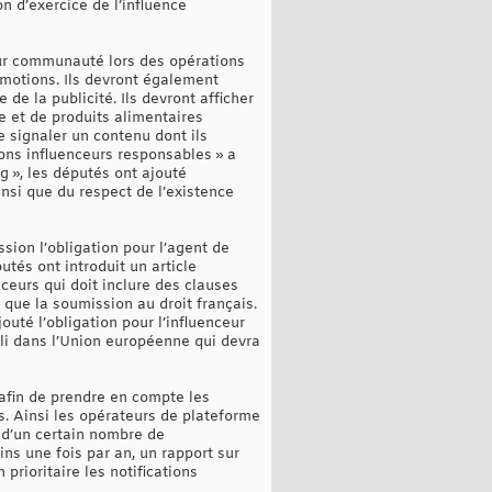
 d’exercice de l’influence
leur communauté lors des opérations
promotions. Ils devront également
de la publicité. Ils devront afficher
e et de produits alimentaires
e signaler un contenu dont ils
ions influenceurs responsables » a
g », les députés ont ajouté
insi que du respect de l’existence
ssion l’obligation pour l’agent de
tés ont introduit un article
nceurs qui doit inclure des clauses
i que la soumission au droit français.
outé l’obligation pour l’influenceur
bli dans l’Union européenne qui devra
 afin de prendre en compte les
es. Ainsi les opérateurs de plateforme
 d’un certain nombre de
ins une fois par an, un rapport sur
prioritaire les notifications