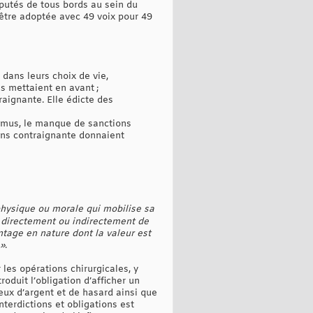
députés de tous bords au sein du
u être adoptée avec 49 voix pour 49
 dans leurs choix de vie,
s mettaient en avant ;
raignante. Elle édicte des
promus, le manque de sanctions
moins contraignante donnaient
physique ou morale qui mobilise sa
n directement ou indirectement de
tage en nature dont la valeur est
 »
.
 les opérations chirurgicales, y
roduit l’obligation d’afficher un
eux d’argent et de hasard ainsi que
terdictions et obligations est