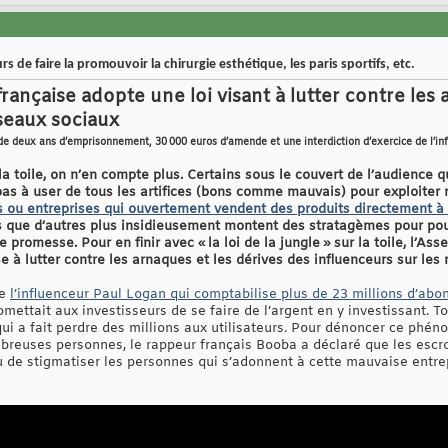
s de faire la promouvoir la chirurgie esthétique, les paris sportifs, etc.
rançaise adopte une loi visant à lutter contre les 
éseaux sociaux
de deux ans d’emprisonnement, 30 000 euros d’amende et une interdiction d’exercice de l’i
a toile, on n’en compte plus. Certains sous le couvert de l’audience qu
 pas à user de tous les artifices (bons comme mauvais) pour exploiter
s ou entreprises qui ouvertement vendent des produits directement à
is que d’autres plus insidieusement montent des stratagèmes pour pou
 promesse. Pour en finir avec « la loi de la jungle » sur la toile, l’As
se à lutter contre les arnaques et les dérives des influenceurs sur les
ue
l’influenceur Paul Logan qui comptabilise plus de 23 millions d’ab
ettait aux investisseurs de se faire de l’argent en y investissant. Tou
ui a fait perdre des millions aux utilisateurs. Pour dénoncer ce phén
mbreuses personnes, le rappeur français Booba a déclaré que les escroc
u de stigmatiser les personnes qui s’adonnent à cette mauvaise entrepr