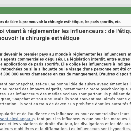
s de faire la promouvoir la chirurgie esthétique, les paris sportifs, etc.
oi visant à réglementer les influenceurs : de l'éti
mouvoir la chirurgie esthétique
r devenir le premier pays au monde à réglementer les influenceurs afi
es agents commerciales déguisés. La législation interdit, entre autres
 applications de paris sportifs. Elle oblige les influenceurs à indique
 retouchées ou si la silhouette ou le visage d'une personne ont été cré
n et 300 000 euros d'amendes en cas de manquement. D'autres disposi
ant par Snapchat, est-ce une bonne idée de suivre aveuglément les i
au regard des impacts négatifs, notamment d'ordre psychologique, qu
utes. Les influenceurs des médias sociaux sont partout. Ils publient d
tagram, Snapchat et YouTube. Mais ils sont souvent mal aimés parce qu
'attention. Ils sont en train de devenir un problème dont les autorité
opularité et de l'audience des influenceurs pour commercialiser leurs
sont ainsi apparu
s, tant pour les influenceurs que pour les marques. 
es et les violations de droits d'auteur, les divulgations et les déclar
valeurs mobilières et la diffamation. Les influenceurs sont hypocrites, v