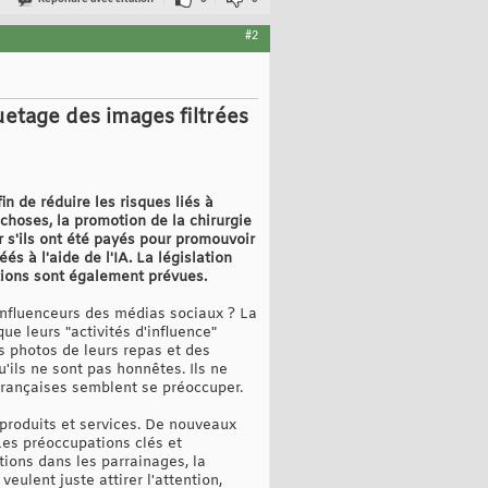
#2
quetage des images filtrées
n de réduire les risques liés à
 choses, la promotion de la chirurgie
r s'ils ont été payés pour promouvoir
és à l'aide de l'IA. La législation
tions sont également prévues.
nfluenceurs des médias sociaux ? La
e leurs "activités d'influence"
es photos de leurs repas et des
'ils ne sont pas honnêtes. Ils ne
s françaises semblent se préoccuper.
 produits et services. De nouveaux
Les préoccupations clés et
ations dans les parrainages, la
eulent juste attirer l'attention,