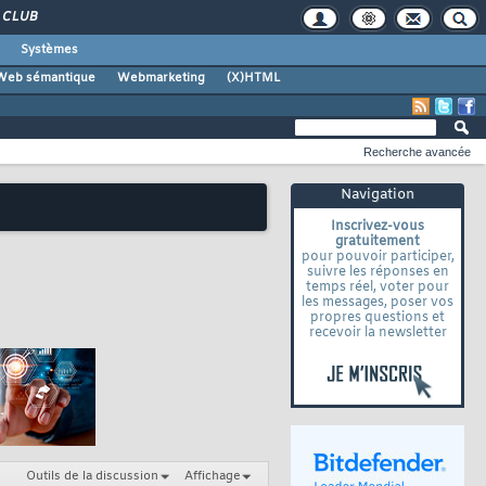
CLUB
Systèmes
Web sémantique
Webmarketing
(X)HTML
Recherche avancée
Navigation
Inscrivez-vous
gratuitement
pour pouvoir participer,
suivre les réponses en
temps réel, voter pour
les messages, poser vos
propres questions et
recevoir la newsletter
Outils de la discussion
Affichage