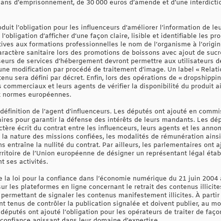
ans d’emprisonnement, de 30 000 euros d’amende et d’une interdiction
duit l’obligation pour les influenceurs d’améliorer l’information de 
 l’obligation d’afficher d’une façon claire, lisible et identifiable les 
tives aux formations professionnelles le nom de l’organisme à l’origine 
aractère sanitaire lors des promotions de boissons avec ajout de sucr
seurs de services d’hébergement devront permettre aux utilisateurs d
 d’une modification par procédé de traitement d’image. Un label « Relat
enu sera défini par décret. Enfin, lors des opérations de « dropshippin
s commerciaux et leurs agents de vérifier la disponibilité du produit a
ux normes européennes.
e définition de l’agent d’influenceurs. Les députés ont ajouté en commi
res pour garantir la défense des intérêts de leurs mandants. Les dépu
ctère écrit du contrat entre les influenceurs, leurs agents et les anno
es, la nature des missions confiées, les modalités de rémunération ains
 entraîne la nullité du contrat. Par ailleurs, les parlementaires ont aj
territoire de l’Union européenne de désigner un représentant légal éta
 ses activités.
de la loi pour la confiance dans l’économie numérique du 21 juin 2004
ur les plateformes en ligne concernant le retrait des contenus illicit
permettant de signaler les contenus manifestement illicites. À partir
t tenus de contrôler la publication signalée et doivent publier, au mo
députés ont ajouté l’obligation pour les opérateurs de traiter de façon 
confiance agissant dans leur domaine d’expertise.