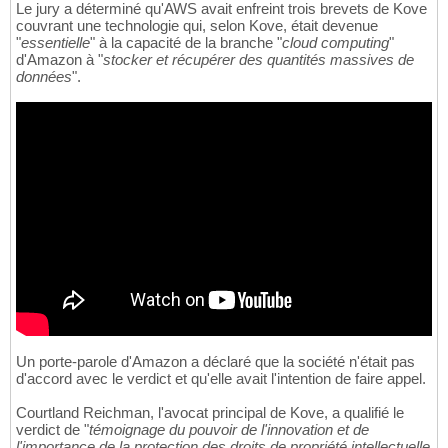
Le jury a déterminé qu'AWS avait enfreint trois brevets de Kove
couvrant une technologie qui, selon Kove, était devenue
"
essentielle
" à la capacité de la branche "
cloud computing
"
d'Amazon à "
stocker et récupérer des quantités massives de
données
".
Un porte-parole d'Amazon a déclaré que la société n'était pas
d'accord avec le verdict et qu'elle avait l'intention de faire appel.
Courtland Reichman, l'avocat principal de Kove, a qualifié le
verdict de "
témoignage du pouvoir de l'innovation et de
l'importance de la protection des droits de propriété intellectuelle