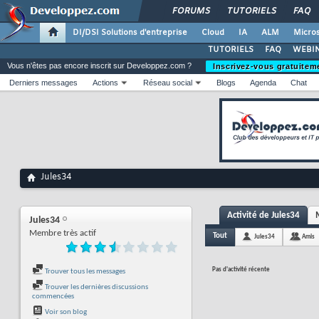
FORUMS
TUTORIELS
FAQ
DI/DSI Solutions d'entreprise
Cloud
IA
ALM
Micros
TUTORIELS
FAQ
WEBIN
Vous n'êtes pas encore inscrit sur Developpez.com ?
Inscrivez-vous gratuitem
Derniers messages
Actions
Réseau social
Blogs
Agenda
Chat
Jules34
Activité de Jules34
Jules34
Membre très actif
Tout
Jules34
Amis
Pas d'activité récente
Trouver tous les messages
Trouver les dernières discussions
commencées
Voir son blog