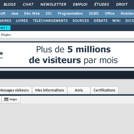
BLOGS
CHAT
NEWSLETTER
EMPLOI
ÉTUDES
DROIT
oft
Java
Dév. Web
EDI
Programmation
SGBD
Office
Mobiles
AIRES
LIVRES
TÉLÉCHARGEMENTS
SOURCES
DÉBATS
WIKI
DIC
ent !
Règles
Messages visiteurs
Mes informations
Amis
Certifications
Images