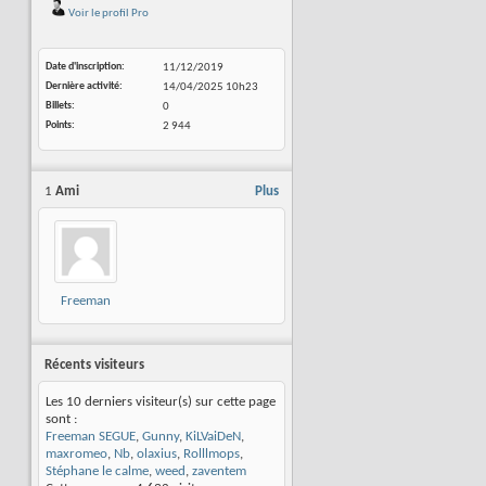
Voir le profil Pro
Date d'inscription
11/12/2019
Dernière activité
14/04/2025
10h23
Billets
0
Points
2 944
1
Ami
Plus
Freeman
SEGUE
Récents visiteurs
Les 10 derniers visiteur(s) sur cette page
sont :
Freeman SEGUE
,
Gunny
,
KiLVaiDeN
,
maxromeo
,
Nb
,
olaxius
,
Rolllmops
,
Stéphane le calme
,
weed
,
zaventem